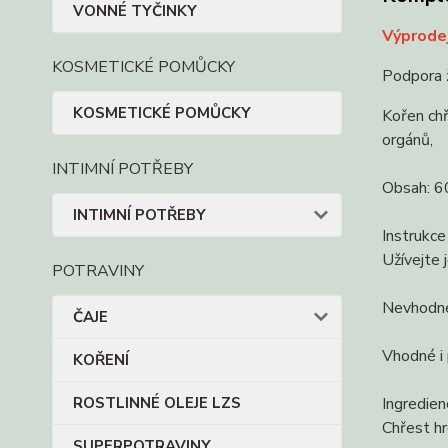
VONNÉ TYČINKY
Výprode
KOSMETICKÉ POMŮCKY
Podpora 
KOSMETICKÉ POMŮCKY
Kořen chř
orgánů,
INTIMNÍ POTŘEBY
Obsah: 60
INTIMNÍ POTŘEBY
Instrukce
Užívejte 
POTRAVINY
Nevhodné 
ČAJE
Vhodné i 
KOŘENÍ
ROSTLINNÉ OLEJE LZS
Ingredien
Chřest hr
SUPERPOTRAVINY