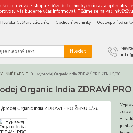
ušení provozu e-shopu z důvodu technických úprav a optimalizace 
provozu vás budeme včas informovat. Těšíme se na vaši návštěvu
Heureka-Ověřeno zákazníky
Obchodní podmínky
Odstoupení od sml
Nevíte
Hledat
info
BYLINNÉ KAPSLE
Výprodej Organic India ZDRAVÍ PRO ŽENU 5/26
odej Organic India ZDRAVÍ PRO
Výprod
zdraví
v trad
pohlav
jednu 