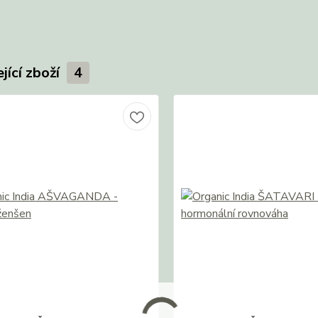
jící zboží
4