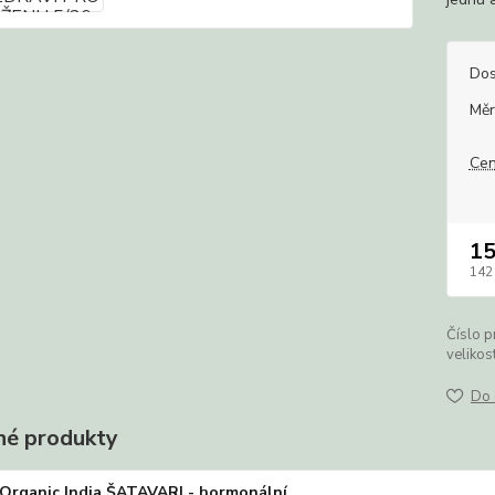
Dos
Měr
Cen
1
142
Číslo p
velikost
Do 
é produkty
Organic India ŠATAVARI - hormonální