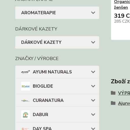
Organic
ženšen
AROMATERAPIE
319 
285 CZ
DÁRKOVÉ KAZETY
DÁRKOVÉ KAZETY
ZNAČKY / VÝROBCE
AYUMI NATURALS
Zboží 
BIOGLIDE
VÝPR
CURANATURA
Ajurv
DABUR
DAY SPA