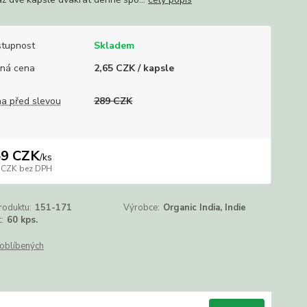
tupnost
Skladem
ná cena
2,65 CZK / kapsle
a před slevou
289 CZK
59 CZK
/
ks
 CZK
bez DPH
roduktu:
151-171
Výrobce:
Organic India, Indie
:
60 kps.
oblíbených