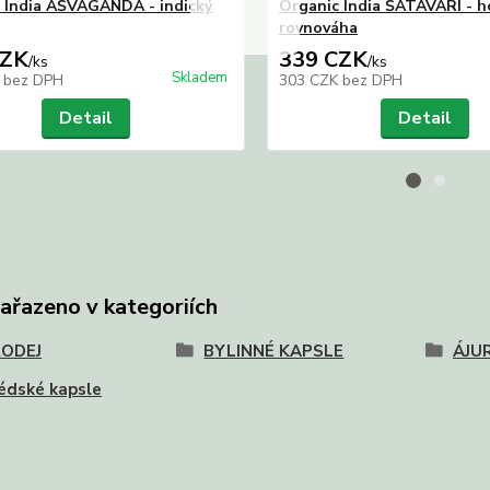
 India AŠVAGANDA - indický
Organic India ŠATAVARI - 
rovnováha
CZK
339 CZK
/
ks
/
ks
Skladem
K
bez DPH
303 CZK
bez DPH
Detail
Detail
zařazeno v kategoriích
ODEJ
BYLINNÉ KAPSLE
ÁJU
édské kapsle