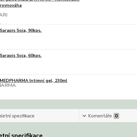
rovnováha
Sarapis Soja, 90kps.
Sarapis Soja, 60kps.
MEDPHARMA Intimní gel, 230ml
etní specifikace
Komentáře
0
tní specifikace