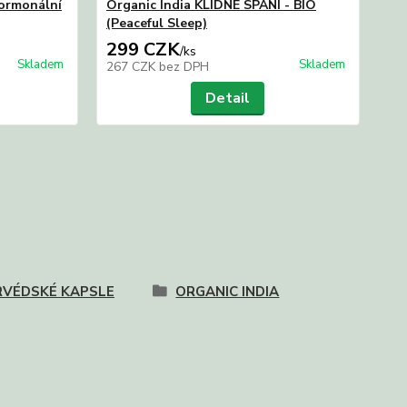
hormonální
Organic India KLIDNÉ SPANÍ - BIO
Or
(Peaceful Sleep)
299 CZK
2
/
ks
Skladem
Skladem
267 CZK
bez DPH
26
Detail
RVÉDSKÉ KAPSLE
ORGANIC INDIA