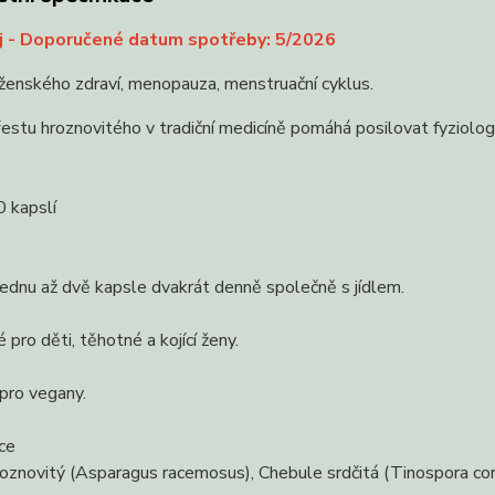
j - Doporučené datum spotřeby: 5/2026
ženského zdraví, menopauza, menstruační cyklus.
estu hroznovitého v tradiční medicíně pomáhá posilovat fyziolog
 kapslí
jednu až dvě kapsle dvakrát denně společně s jídlem.
pro děti, těhotné a kojící ženy.
pro vegany.
ce
oznovitý (Asparagus racemosus), Chebule srdčitá (Tinospora co