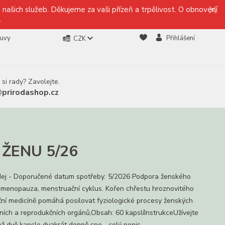
našich služeb. Děkujeme za vaši přízeň a trpělivost. O obnovení
.
ouvy
Přihlášení
CZK
 si rady? Zavolejte.
@prirodashop.cz
 ŽENU 5/26
ej - Doporučené datum spotřeby: 5/2026 Podpora ženského
, menopauza, menstruační cyklus. Kořen chřestu hroznovitého
iční medicíně pomáhá posilovat fyziologické procesy ženských
ních a reprodukčních orgánů,Obsah: 60 kapslíInstrukceUžívejte
až dvě kapsle dvakrát denně spo...
celý popis