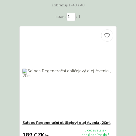
Zobrazuji 1-40 z 40
strana
z 1
Saloos Regenerační obličejový olej Avenia , 20ml
u dodavatele -
189 CZK
naskladníme do 3
/
ks