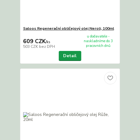
Saloos Regenerační obličejový olej Neroli, 100ml
u dodavatele -
609 CZK
naskladníme do 3
/
ks
pracovních dnů
503 CZK
bez DPH
Detail