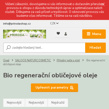
Vážení zákazníci, dovolujeme si vás informovat o dočasném přerušení
provozu e-shopu z důvodu technických úprav a optimalizace našich
služeb. Děkujeme za vaši přízeň a trpělivost. O obnovení provozu vás
budeme včas informovat. Těšíme se na vaši návštěvu.
CZK
info@prirodashop.cz
Menu
Hledat
Úvod
SALOOS NATURCOSMETIC
Přírodní péče o pleť
Bio regenerační
obličejové oleje
Bio regenerační obličejové oleje
Upřesnit parametry
Nejnovější
Nejlevnější
Nejdražší