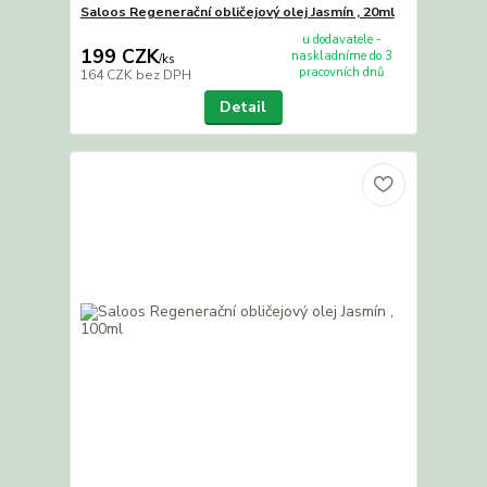
Saloos Regenerační obličejový olej Jasmín , 20ml
u dodavatele -
199 CZK
naskladníme do 3
/
ks
pracovních dnů
164 CZK
bez DPH
Detail