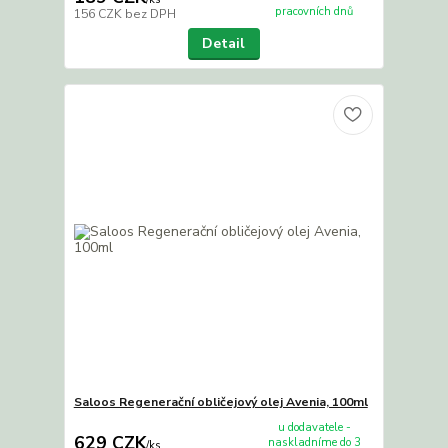
pracovních dnů
156 CZK
bez DPH
Detail
Saloos Regenerační obličejový olej Avenia, 100ml
u dodavatele -
629 CZK
naskladníme do 3
/
ks