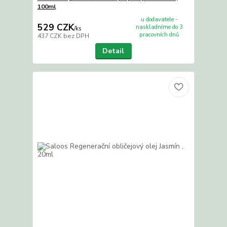
100ml
u dodavatele -
529 CZK
naskladníme do 3
/
ks
pracovních dnů
437 CZK
bez DPH
Detail