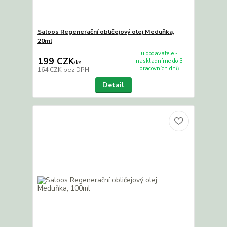
Saloos Regenerační obličejový olej Meduňka,
20ml
u dodavatele -
199 CZK
naskladníme do 3
/
ks
pracovních dnů
164 CZK
bez DPH
Detail