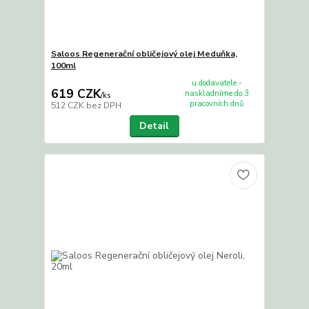
Saloos Regenerační obličejový olej Meduňka,
100ml
u dodavatele -
619 CZK
naskladníme do 3
/
ks
pracovních dnů
512 CZK
bez DPH
Detail