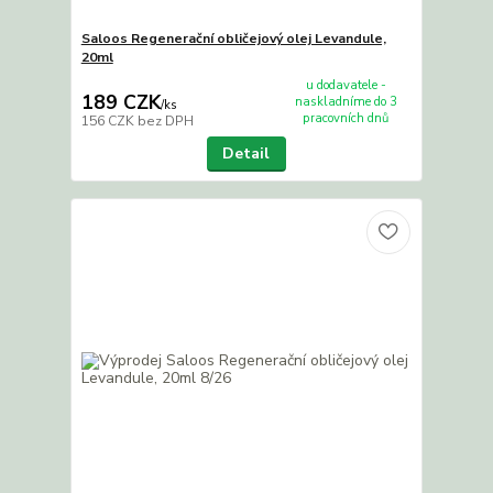
Saloos Regenerační obličejový olej Levandule,
20ml
u dodavatele -
189 CZK
naskladníme do 3
/
ks
pracovních dnů
156 CZK
bez DPH
Detail