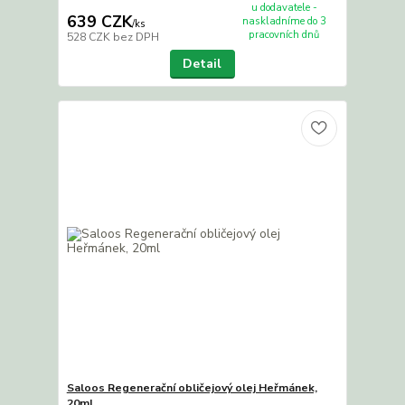
u dodavatele -
639 CZK
naskladníme do 3
/
ks
pracovních dnů
528 CZK
bez DPH
Detail
Saloos Regenerační obličejový olej Heřmánek,
20ml