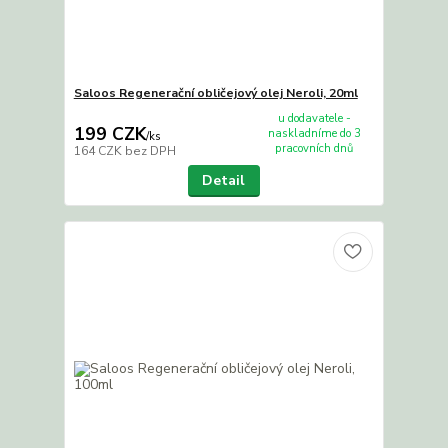
Saloos Regenerační obličejový olej Neroli, 20ml
u dodavatele -
199 CZK
naskladníme do 3
/
ks
pracovních dnů
164 CZK
bez DPH
Detail