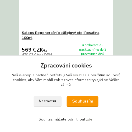
Saloos Regenerační obličejový olej Rosalina,
100ml
u dodavatele -
569 CZK
naskladníme do 3
/
ks
pracovních dnů
470 CZK
bez DPH
Detail
Zpracování cookies
Náš e-shop a partneři potřebují Váš
souhlas
s použitím souborů
cookies, aby Vám mohli zobrazovat informace týkající se Vašich
zájmů.
Souhlasím
Nastavení
Souhlas můžete odmítnout
zde
.