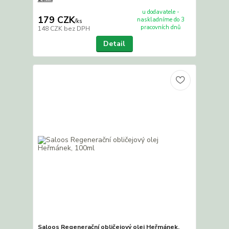
u dodavatele -
179 CZK
naskladníme do 3
/
ks
pracovních dnů
148 CZK
bez DPH
Detail
Saloos Regenerační obličejový olej Heřmánek,