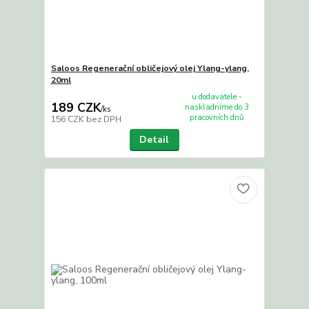
Saloos Regenerační obličejový olej Ylang-ylang,
20ml
u dodavatele -
189 CZK
naskladníme do 3
/
ks
pracovních dnů
156 CZK
bez DPH
Detail