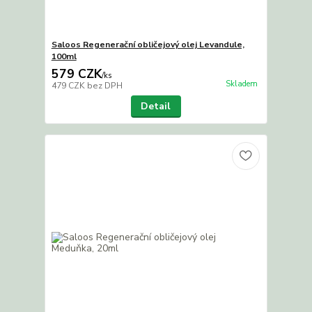
Saloos Regenerační obličejový olej Levandule,
100ml
579 CZK
/
ks
Skladem
479 CZK
bez DPH
Detail