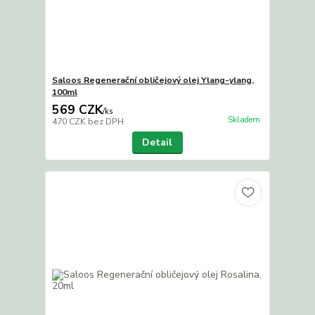
Saloos Regenerační obličejový olej Ylang-ylang,
100ml
569 CZK
/
ks
Skladem
470 CZK
bez DPH
Detail