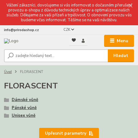
Vážení zákazníci, dovolujeme si vás informovat o dočasném přerušení
provozu e-shopu z důvodu technických úprav a optimalizace našich
služeb. Děkujeme za vaši přízeň a trpělivost. O obnovení provozu vás
budeme včas informovat. Těšíme se na vaši návštěvu.
CZK
info@prirodashop.cz
Menu
Hledat
Úvod
FLORASCENT
FLORASCENT
Dámské vůně
Pánské vůně
Unisex vůně
Upřesnit parametry