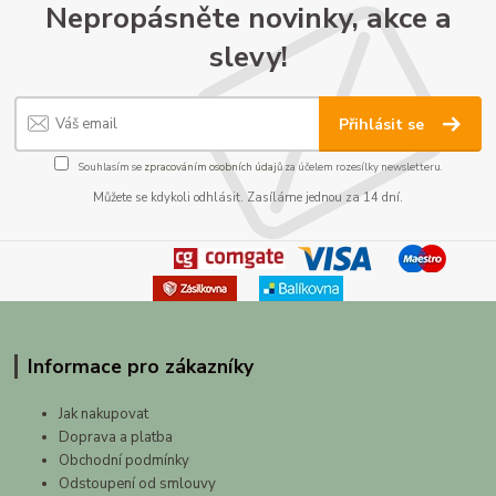
Nepropásněte novinky, akce a
slevy!
Přihlásit se
Souhlasím se
zpracováním osobních údajů
za účelem rozesílky newsletteru.
Můžete se kdykoli odhlásit. Zasíláme jednou za 14 dní.
Informace pro zákazníky
Jak nakupovat
Doprava a platba
Obchodní podmínky
Odstoupení od smlouvy