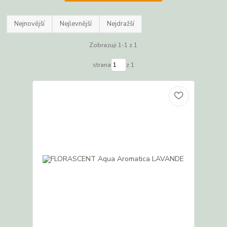
Nejnovější
Nejlevnější
Nejdražší
Zobrazuji 1-1 z 1
strana
z 1