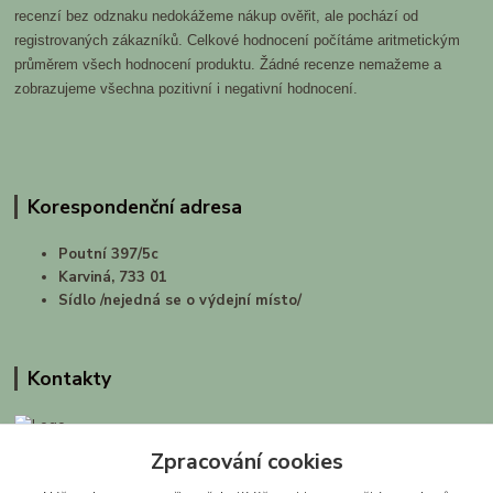
recenzí bez odznaku nedokážeme nákup ověřit, ale pochází od
registrovaných zákazníků. Celkové hodnocení počítáme aritmetickým
průměrem všech hodnocení produktu. Žádné recenze nemažeme a
zobrazujeme všechna pozitivní i negativní hodnocení.
Korespondenční adresa
Poutní 397/5c
Karviná, 733 01
Sídlo /nejedná se o výdejní místo/
Kontakty
Zpracování cookies
prirodashop.cz