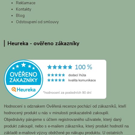
Reklamace
Kontakty
Blog
Odstoupení od smlouvy
Heureka - ověřeno zákazníky
Hodnocení s odznakem Ověřená recenze pochází od zákazníků, kteří
hodnocený produkt u nás v minulosti prokazatelně zakoupili.
Objednávky párujeme s účtem registrovaného uživatele, který daný
produkt zakoupil, nebo s e-mailem zákazníka, který produkt hodnotil na
základě e-mailové výzvy obdržené po nákupu produktu. U ostatních