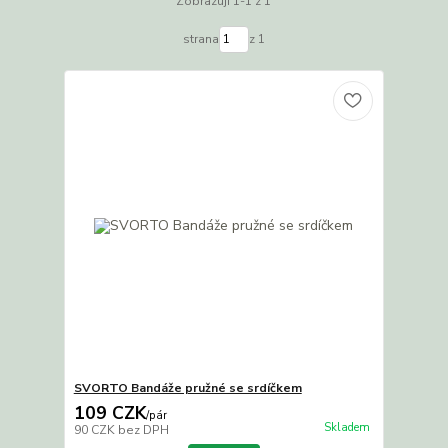
Zobrazuji 1-1 z 1
strana
z 1
SVORTO Bandáže pružné se srdíčkem
109 CZK
/
pár
Skladem
90 CZK
bez DPH