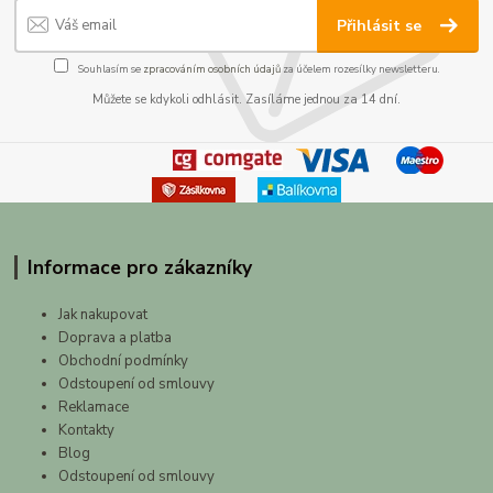
Přihlásit se
Souhlasím se
zpracováním osobních údajů
za účelem rozesílky newsletteru.
Můžete se kdykoli odhlásit. Zasíláme jednou za 14 dní.
Informace pro zákazníky
Jak nakupovat
Doprava a platba
Obchodní podmínky
Odstoupení od smlouvy
Reklamace
Kontakty
Blog
Odstoupení od smlouvy