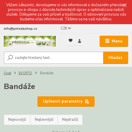
Vážení zákazníci, dovolujeme si vás informovat o dočasném přerušení
provozu e-shopu z důvodu technických úprav a optimalizace našich
služeb. Děkujeme za vaši přízeň a trpělivost. O obnovení provozu vás
budeme včas informovat. Těšíme se na vaši návštěvu.
CZK
info@prirodashop.cz
Menu
Hledat
Úvod
SVORTO
Bandáže
Bandáže
Upřesnit parametry
Nejnovější
Nejlevnější
Nejdražší