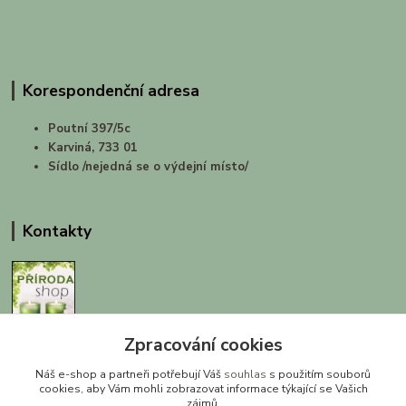
Korespondenční adresa
Poutní 397/5c
Karviná, 733 01
Sídlo /nejedná se o výdejní místo/
Kontakty
Zpracování cookies
prirodashop.cz
Náš e-shop a partneři potřebují Váš
souhlas
s použitím souborů
Gabriela Pawlasová Koppová
cookies, aby Vám mohli zobrazovat informace týkající se Vašich
zájmů.