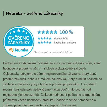
Heureka - ověřeno zákazníky
Hodnocení s odznakem Ověřená recenze pochází od zákazníků, kteří
hodnocený produkt u nás v minulosti prokazatelně zakoupili.
Objednávky párujeme s účtem registrovaného uživatele, který daný
produkt zakoupil, nebo s e-mailem zákazníka, který produkt hodnotil na
základě e-mailové výzvy obdržené po nákupu produktu. U ostatních
recenzí bez odznaku nedokážeme nákup ověřit, ale pochází od
registrovaných zákazníků. Celkové hodnocení počítáme aritmetickým
průměrem všech hodnocení produktu. Žádné recenze nemažeme a
zobrazujeme všechna pozitivní i negativní hodnocení.