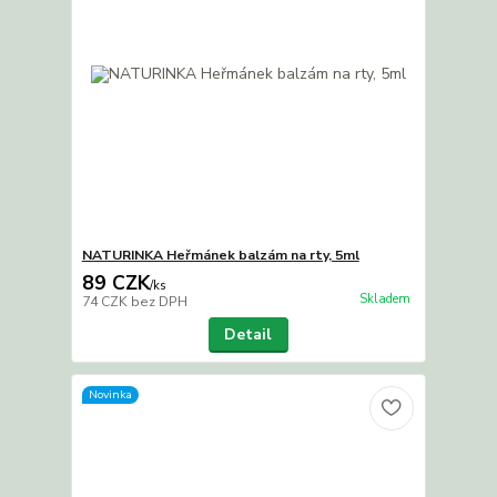
NATURINKA Heřmánek balzám na rty, 5ml
89 CZK
/
ks
Skladem
74 CZK
bez DPH
Detail
Novinka