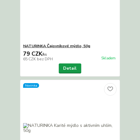
NATURINKA Čajovníkové mýdlo, 50g
79 CZK
/
ks
Skladem
65 CZK
bez DPH
Detail
Novinka