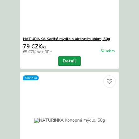
NATURINKA Karité mýdlo s aktivním uhlím, 50g
79 CZK
/
ks
Skladem
65 CZK
bez DPH
Detail
Novinka