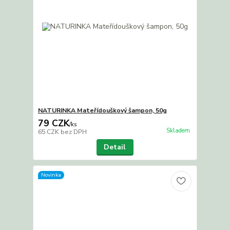
NATURINKA Mateřídouškový šampon, 50g
79 CZK
/
ks
Skladem
65 CZK
bez DPH
Detail
Novinka