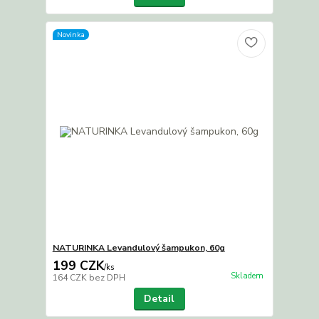
Novinka
NATURINKA Levandulový šampukon, 60g
199 CZK
/
ks
Skladem
164 CZK
bez DPH
Detail