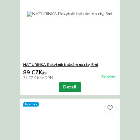
NATURINKA Rakytník balzám na rty, 5ml
89 CZK
/
ks
Skladem
74 CZK
bez DPH
Detail
Novinka