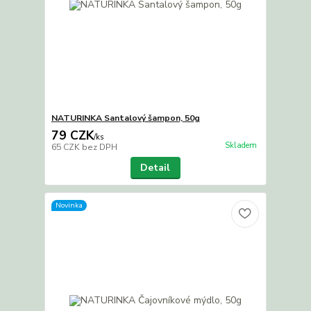
NATURINKA Santalový šampon, 50g
79 CZK
/
ks
Skladem
65 CZK
bez DPH
Detail
Novinka