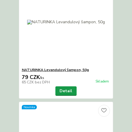
NATURINKA Levandulový šampon, 50g
79 CZK
/
ks
Skladem
65 CZK
bez DPH
Detail
Novinka