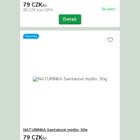
79 CZK
/
ks
Skladem
65 CZK
bez DPH
Detail
Novinka
NATURINKA Santalové mýdlo, 50g
79 CZK
/
ks