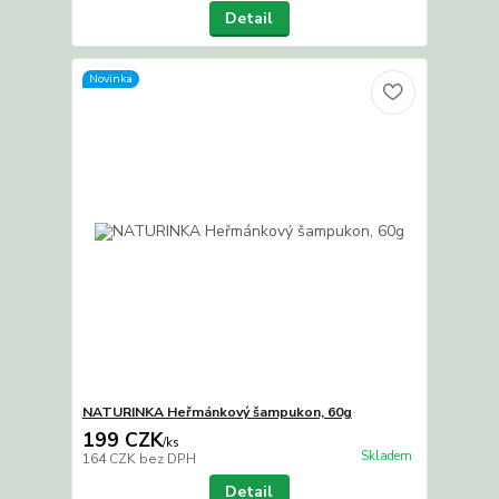
Detail
Novinka
NATURINKA Heřmánkový šampukon, 60g
199 CZK
/
ks
Skladem
164 CZK
bez DPH
Detail