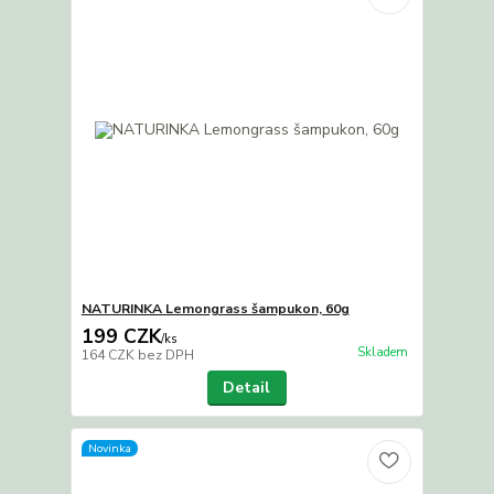
NATURINKA Lemongrass šampukon, 60g
199 CZK
/
ks
Skladem
164 CZK
bez DPH
Detail
Novinka