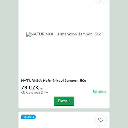
NATURINKA Heřmánkový šampon, 50g
79 CZK
/
ks
Skladem
65 CZK
bez DPH
Detail
Novinka