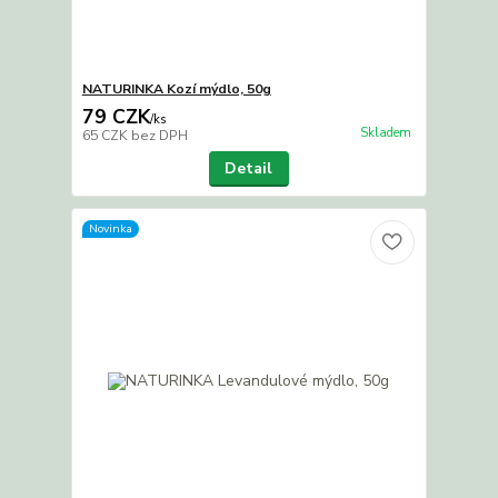
NATURINKA Kozí mýdlo, 50g
79 CZK
/
ks
Skladem
65 CZK
bez DPH
Detail
Novinka