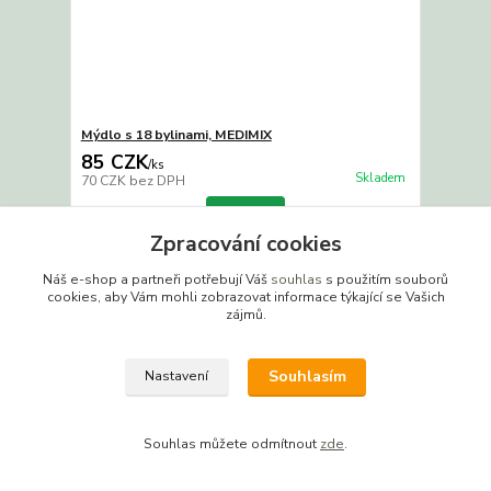
Mýdlo s 18 bylinami, MEDIMIX
85 CZK
/
ks
Skladem
70 CZK
bez DPH
Detail
Zpracování cookies
Novinka
Náš e-shop a partneři potřebují Váš
souhlas
s použitím souborů
cookies, aby Vám mohli zobrazovat informace týkající se Vašich
zájmů.
Souhlasím
Nastavení
Souhlas můžete odmítnout
zde
.