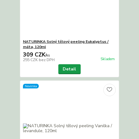
NATURINKA Solný tělový peeling Eukalyptus /
máta, 120ml
309 CZK
/
ks
Skladem
255 CZK
bez DPH
Detail
Novinka