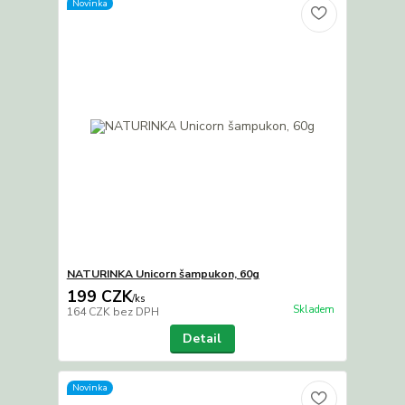
Novinka
NATURINKA Unicorn šampukon, 60g
199 CZK
/
ks
Skladem
164 CZK
bez DPH
Detail
Novinka