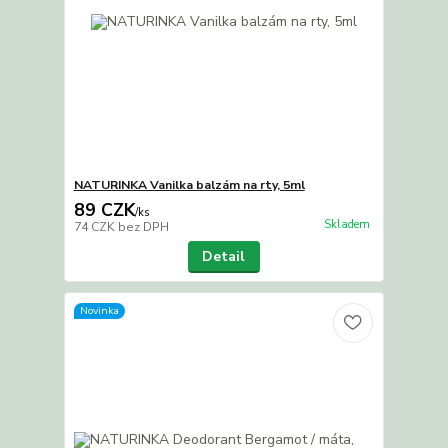
NATURINKA Vanilka balzám na rty, 5ml
89 CZK
/
ks
Skladem
74 CZK
bez DPH
Detail
Novinka