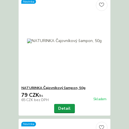
Novinka
NATURINKA Čajovníkový šampon, 50g
79 CZK
/
ks
Skladem
65 CZK
bez DPH
Detail
Novinka