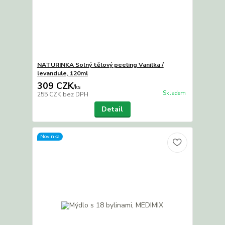
NATURINKA Solný tělový peeling Vanilka /
levandule, 120ml
309 CZK
/
ks
Skladem
255 CZK
bez DPH
Detail
Novinka