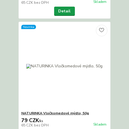
Skladem
65 CZK
bez DPH
Detail
Novinka
NATURINKA Vločkomedové mýdlo, 50g
79 CZK
/
ks
Skladem
65 CZK
bez DPH