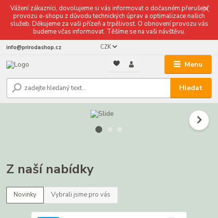
Vážení zákazníci, dovolujeme si vás informovat o dočasném přerušení
provozu e-shopu z důvodu technických úprav a optimalizace našich
služeb. Děkujeme za vaši přízeň a trpělivost. O obnovení provozu vás
budeme včas informovat. Těšíme se na vaši návštěvu.
CZK
info@prirodashop.cz
Menu
Hledat
Z naší nabídky
Novinky
Vybrali jsme pro vás