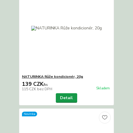
NATURINKA Růže kondicionér, 20g
139 CZK
/
ks
Skladem
115 CZK
bez DPH
Detail
Novinka