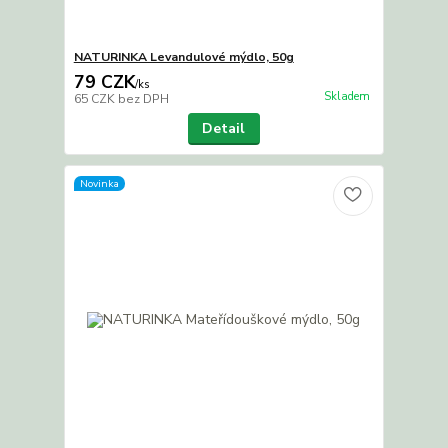
NATURINKA Levandulové mýdlo, 50g
79 CZK
/
ks
Skladem
65 CZK
bez DPH
Detail
Novinka