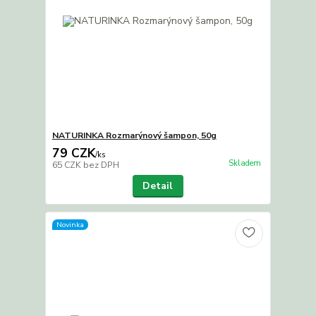
NATURINKA Rozmarýnový šampon, 50g
79 CZK
/
ks
Skladem
65 CZK
bez DPH
Detail
Novinka