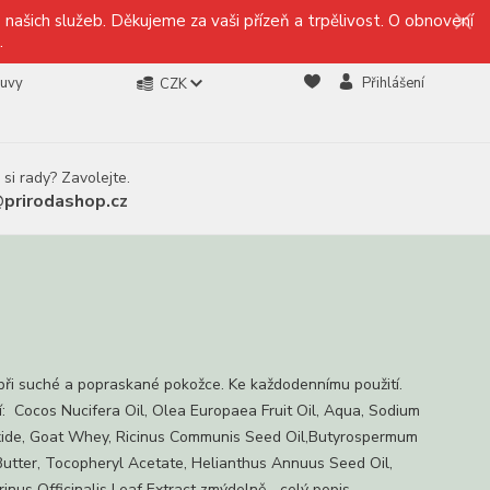
našich služeb. Děkujeme za vaši přízeň a trpělivost. O obnovení
.
ouvy
Přihlášení
CZK
 si rady? Zavolejte.
@prirodashop.cz
při suché a popraskané pokožce. Ke každodennímu použití.
í: Cocos Nucifera Oil, Olea Europaea Fruit Oil, Aqua, Sodium
ide, Goat Whey, Ricinus Communis Seed Oil,Butyrospermum
 Butter, Tocopheryl Acetate, Helianthus Annuus Seed Oil,
inus Officinalis Leaf Extract zmýdelně...
celý popis