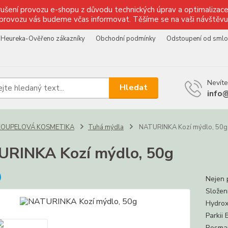
ušení provozu e-shopu z důvodu technických úprav a optimalizace 
provozu vás budeme včas informovat. Těšíme se na vaši návštěvu
Heureka-Ověřeno zákazníky
Obchodní podmínky
Odstoupení od sml
Nevíte
Hledat
info
KOUPELOVÁ KOSMETIKA
Tuhá mýdla
NATURINKA Kozí mýdlo, 50g
RINKA Kozí mýdlo, 50g
Nejen 
Složen
Hydrox
Parkii
Rosmar