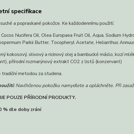
tní specifikace
 suché a popraskané pokožce. Ke každodennímu použití.
Cocos Nucifera Oil, Olea Europaea Fruit Oil, Aqua, Sodium Hyd
ospermum Parkii Butter, Tocopheryl Acetate, Helianthus Annuus 
ý kokosový, olivový a ricinový olej a bambucké máslo, kozí mléko
ant), přírodní rozmarýnový extrakt CO2 z listů (konzervant)
 tradiční metodou za studena.
oužití:
Navlhčenou pokožku namydlete a opláchněte. Při zasažen
JE POUZE PŘÍRODNÍ PRODUKTY.
0 % dle doby zrání