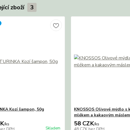
jící zboží
3
NKA Kozí šampon, 50g
KNOSSOS Olivové mýdlo s 
mlékem a kakaovým máslem
ZK
58 CZK
/
ks
/
ks
Skladem
bez DPH
48 CZK
bez DPH