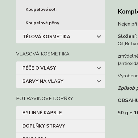
Koupelové soli
Komple
Koupelové pěny
Nejen při
Složení:
TĚLOVÁ KOSMETIKA
Oil,Butyr
VLASOVÁ KOSMETIKA
zmýdelněn
(antioxid
PÉČE O VLASY
Vyrobeno
BARVY NA VLASY
Způsob p
POTRAVINOVÉ DOPŇKY
OBSAHU
50 g ± 1
BYLINNÉ KAPSLE
DOPLŇKY STRAVY