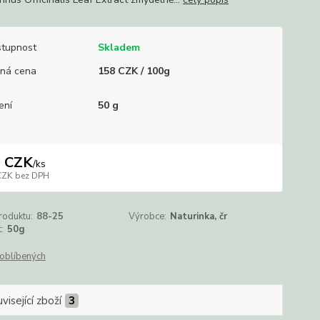
tupnost
Skladem
ná cena
158 CZK / 100g
ení
50 g
 CZK
/
ks
CZK
bez DPH
roduktu:
88-25
Výrobce:
Naturinka, čr
:
50g
oblíbených
visející zboží
3