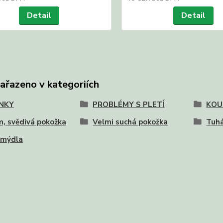
Detail
Detail
zařazeno v kategoriích
NKY
PROBLÉMY S PLETÍ
KOU
, svědivá pokožka
Velmi suchá pokožka
Tuh
 mýdla