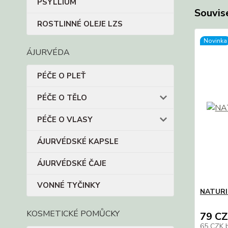
PSYLLIUM
Souvise
ROSTLINNÉ OLEJE LZS
Novinka
ÁJURVÉDA
PÉČE O PLEŤ
PÉČE O TĚLO
PÉČE O VLASY
ÁJURVÉDSKÉ KAPSLE
ÁJURVÉDSKÉ ČAJE
VONNÉ TYČINKY
NATURI
KOSMETICKÉ POMŮCKY
79 C
65 CZK