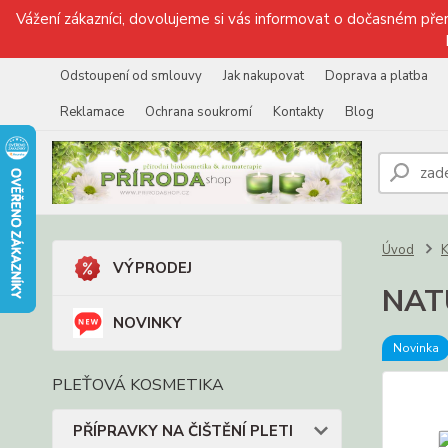
Vážení zákazníci, dovolujeme si vás informovat o dočasném přer
Odstoupení od smlouvy
Jak nakupovat
Doprava a platba
Reklamace
Ochrana soukromí
Kontakty
Blog
Úvod
VÝPRODEJ
NATU
NOVINKY
Novinka
PLEŤOVÁ KOSMETIKA
PŘÍPRAVKY NA ČIŠTĚNÍ PLETI