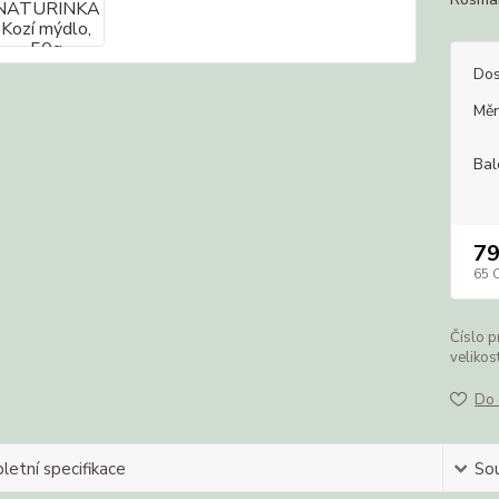
Dos
Měr
Bal
79
65 
Číslo p
velikost
Do 
etní specifikace
Sou