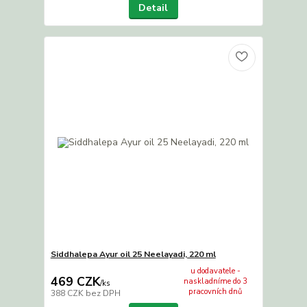
Detail
Siddhalepa Ayur oil 25 Neelayadi, 220 ml
u dodavatele -
469 CZK
naskladníme do 3
/
ks
pracovních dnů
388 CZK
bez DPH