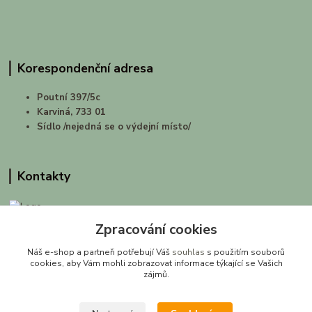
Korespondenční adresa
Poutní 397/5c
Karviná, 733 01
Sídlo /nejedná se o výdejní místo/
Kontakty
Zpracování cookies
prirodashop.cz
Náš e-shop a partneři potřebují Váš
souhlas
s použitím souborů
Gabriela Pawlasová Koppová
cookies, aby Vám mohli zobrazovat informace týkající se Vašich
zájmů.
info@prirodashop.cz