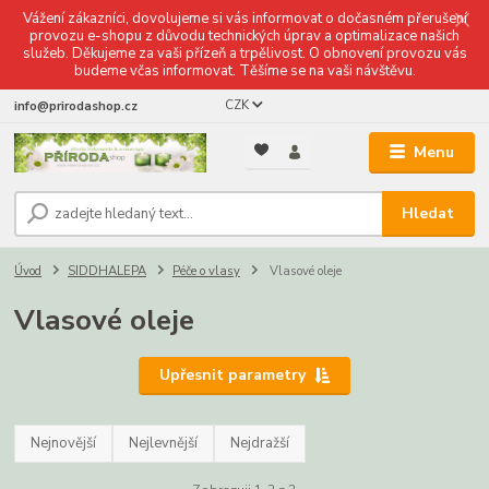
Vážení zákazníci, dovolujeme si vás informovat o dočasném přerušení
provozu e-shopu z důvodu technických úprav a optimalizace našich
služeb. Děkujeme za vaši přízeň a trpělivost. O obnovení provozu vás
budeme včas informovat. Těšíme se na vaši návštěvu.
CZK
info@prirodashop.cz
Menu
Hledat
Úvod
SIDDHALEPA
Péče o vlasy
Vlasové oleje
Vlasové oleje
Upřesnit parametry
Nejnovější
Nejlevnější
Nejdražší