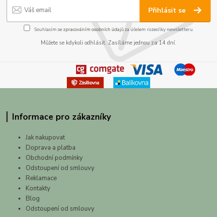
Přihlásit se
Souhlasím se
zpracováním osobních údajů
za účelem rozesílky newsletteru.
Můžete se kdykoli odhlásit. Zasíláme jednou za 14 dní.
Informace pro zákazníky
Jak nakupovat
Doprava a platba
Obchodní podmínky
Odstoupení od smlouvy
Reklamace
Kontakty
Blog
Odstoupení od smlouvy