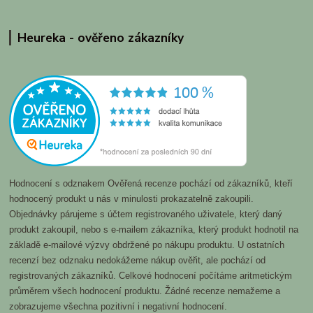
Heureka - ověřeno zákazníky
Hodnocení s odznakem Ověřená recenze pochází od zákazníků, kteří
hodnocený produkt u nás v minulosti prokazatelně zakoupili.
Objednávky párujeme s účtem registrovaného uživatele, který daný
produkt zakoupil, nebo s e-mailem zákazníka, který produkt hodnotil na
základě e-mailové výzvy obdržené po nákupu produktu. U ostatních
recenzí bez odznaku nedokážeme nákup ověřit, ale pochází od
registrovaných zákazníků. Celkové hodnocení počítáme aritmetickým
průměrem všech hodnocení produktu. Žádné recenze nemažeme a
zobrazujeme všechna pozitivní i negativní hodnocení.