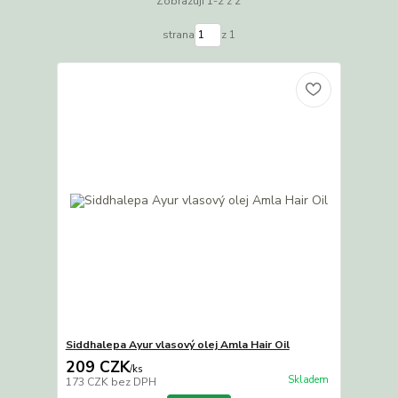
Zobrazuji 1-2 z 2
strana
z 1
Siddhalepa Ayur vlasový olej Amla Hair Oil
209 CZK
/
ks
Skladem
173 CZK
bez DPH