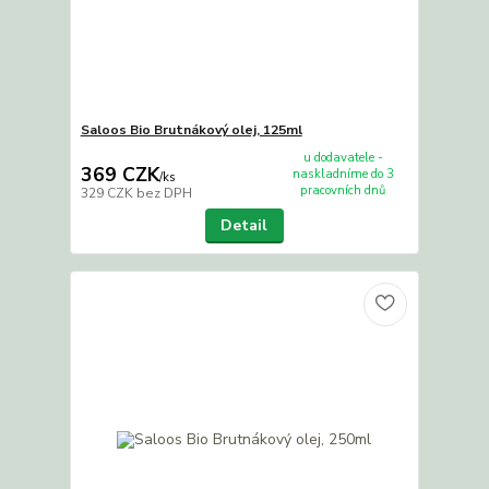
Saloos Bio Brutnákový olej, 125ml
u dodavatele -
369 CZK
naskladníme do 3
/
ks
pracovních dnů
329 CZK
bez DPH
Detail