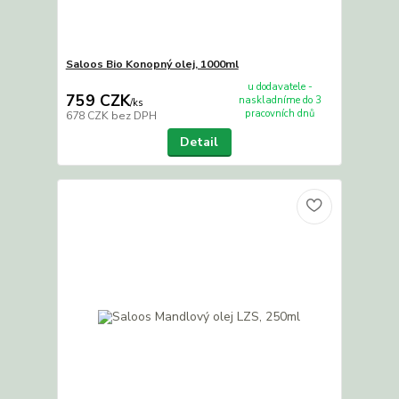
Saloos Bio Konopný olej, 1000ml
u dodavatele -
759 CZK
naskladníme do 3
/
ks
pracovních dnů
678 CZK
bez DPH
Detail