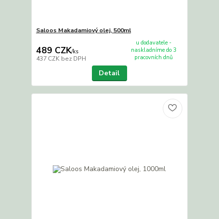
Saloos Makadamiový olej, 500ml
u dodavatele -
489 CZK
naskladníme do 3
/
ks
pracovních dnů
437 CZK
bez DPH
Detail