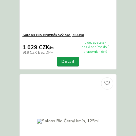
Saloos Bio Brutnákový olej, 500ml
u dodavatele -
1 029 CZK
naskladníme do 3
/
ks
pracovních dnů
919 CZK
bez DPH
Detail