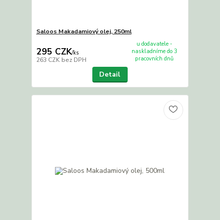
Saloos Makadamiový olej, 250ml
u dodavatele -
295 CZK
naskladníme do 3
/
ks
pracovních dnů
263 CZK
bez DPH
Detail