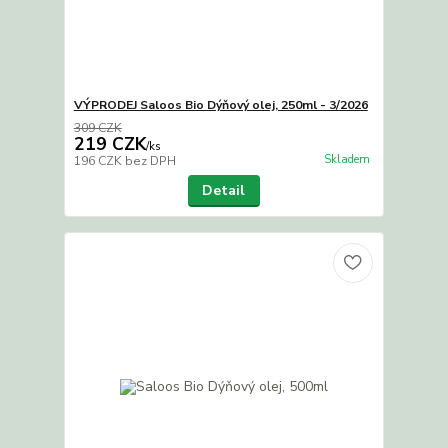
VÝPRODEJ Saloos Bio Dýňový olej, 250ml - 3/2026
309 CZK
219 CZK
/
ks
Skladem
196 CZK
bez DPH
Detail