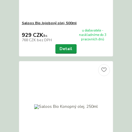
Saloos Bio Jojobový olej, 500ml
u dodavatele -
929 CZK
naskladníme do 3
/
ks
pracovních dnů
768 CZK
bez DPH
Detail