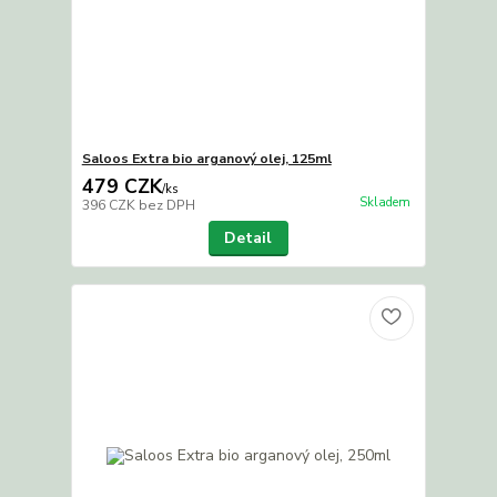
Saloos Extra bio arganový olej, 125ml
479 CZK
/
ks
Skladem
396 CZK
bez DPH
Detail