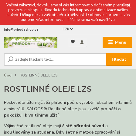
Vážení zákazníci, dovolujeme si vás informovat o dočasném přerušení
provozu e-shopu z důvodu technických úprav a optimalizace našich
služeb. Děkujeme za vaši přízeň a trpělivost. O obnovení provozu vás
budeme včas informovat. Těšíme se na vaši návštěvu.
CZK
info@prirodashop.cz
Menu
Hledat
Úvod
ROSTLINNÉ OLEJE LZS
ROSTLINNÉ OLEJE LZS
Poskytněte tělu nejčistší přírodní péči s vysokým obsahem vitaminů
a minerálů. SALOOS® Rostlinné oleje jsou skvělé pro
péči o
pokožku
i
k vnitřnímu užití
.
Výjimečné rostlinné oleje mají
čistě přírodní původ
a
jsou
lisovány za studena
. Díky šetrné metodě zpracování si