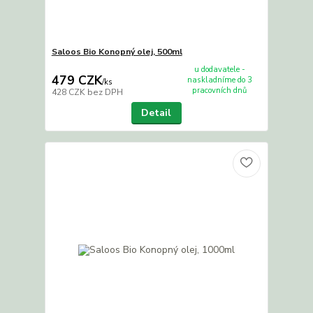
Saloos Bio Konopný olej, 500ml
u dodavatele -
479 CZK
naskladníme do 3
/
ks
pracovních dnů
428 CZK
bez DPH
Detail