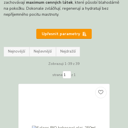
zachovávají
maximum cenných látek
, které působí blahodárně
na pokožku. Dokonale zvláčňují, regenerují a hydratují bez
nepříjemného pocitu mastnoty.
Upřesnit parametry
Nejnovější
Nejlevnější
Nejdražší
Zobrazuji 1-39 z 39
strana
z 1