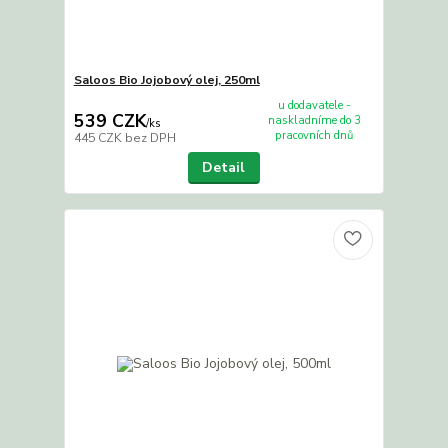
Saloos Bio Jojobový olej, 250ml
u dodavatele -
539 CZK
naskladníme do 3
/
ks
pracovních dnů
445 CZK
bez DPH
Detail