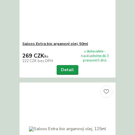
Saloos Extra bio arganový olej, 50ml
u dodavatele -
269 CZK
naskladníme do 3
/
ks
pracovních dnů
222 CZK
bez DPH
Detail