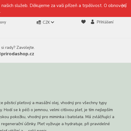
našich služeb. Děkujeme za vaši přízeň a trpělivost. O obnovení
.
ouvy
Přihlášení
CZK
 si rady? Zavolejte.
@prirodashop.cz
 pěsticí pleťový a masážní olej, vhodný pro všechny typy
. Hodí se k péči o jemnou, velmi citlivou pleť, je tím nejlepším
tskou pokožku, vhodný pro miminka i batolata. Má zvláčňující a
regenerační účinky. Pleť vyživuje a hydratuje, při pravidelné
pleť vitální a ...
celý popis