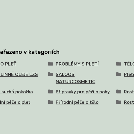
zařazeno v kategoriích
 O PLEŤ
PROBLÉMY S PLETÍ
TĚL
LINNÉ OLEJE LZS
SALOOS
Pleť
NATURCOSMETIC
 suchá pokožka
Přípravky pro péči o nohy
Rost
dní péče o pleť
Přírodní péče o tělo
Rost