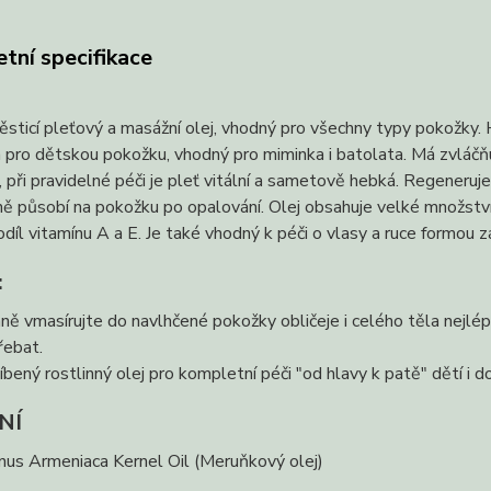
tní specifikace
sticí pleťový a masážní olej, vhodný pro všechny typy pokožky. Ho
 pro dětskou pokožku, vhodný pro miminka i batolata. Má zvláčňují
, při pravidelné péči je pleť vitální a sametově hebká. Regeneruj
ě působí na pokožku po opalování. Olej obsahuje velké množstv
díl vitamínu A a E. Je také vhodný k péči o vlasy a ruce formou z
:
ně vmasírujte do navlhčené pokožky obličeje i celého těla nejlé
řebat.
íbený rostlinný olej pro kompletní péči "od hlavy k patě" dětí i d
NÍ
nus Armeniaca Kernel Oil (Meruňkový olej)