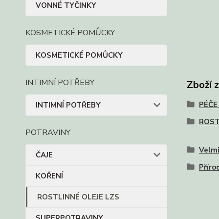
VONNÉ TYČINKY
KOSMETICKÉ POMŮCKY
KOSMETICKÉ POMŮCKY
INTIMNÍ POTŘEBY
Zboží 
PÉČE
INTIMNÍ POTŘEBY
ROST
POTRAVINY
Velmi
ČAJE
Příro
KOŘENÍ
ROSTLINNÉ OLEJE LZS
SUPERPOTRAVINY