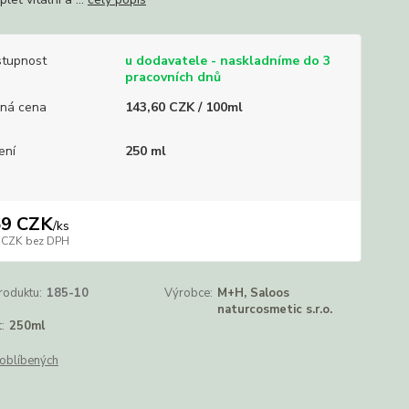
tupnost
u dodavatele - naskladníme do 3
pracovních dnů
ná cena
143,60 CZK / 100ml
ení
250 ml
59 CZK
/
ks
 CZK
bez DPH
roduktu:
185-10
Výrobce:
M+H, Saloos
naturcosmetic s.r.o.
:
250ml
oblíbených