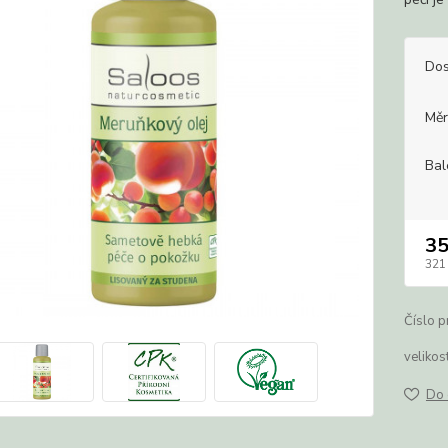
Dos
Měr
Bal
3
321
Číslo p
velikost
Do 