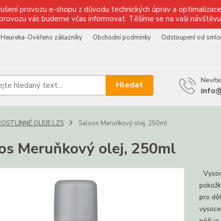
ušení provozu e-shopu z důvodu technických úprav a optimalizace 
provozu vás budeme včas informovat. Těšíme se na vaši návštěvu
Heureka-Ověřeno zákazníky
Obchodní podmínky
Odstoupení od sml
Nevíte
Hledat
info
ROSTLINNÉ OLEJE LZS
Saloos Meruňkový olej, 250ml
os Meruňkový olej, 250ml
Vysoce
pokožky
pro dě
vysoce 
péči je 