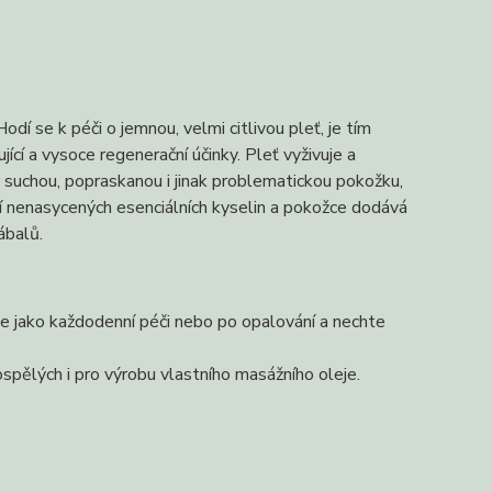
dí se k péči o jemnou, velmi citlivou pleť, je tím
cí a vysoce regenerační účinky. Pleť vyživuje a
e suchou, popraskanou i jinak problematickou pokožku,
í nenasycených esenciálních kyselin a pokožce dodává
ábalů.
pe jako každodenní péči nebo po opalování a nechte
ospělých i pro výrobu vlastního masážního oleje.