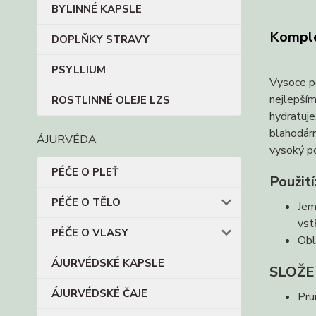
BYLINNÉ KAPSLE
Komple
DOPLŇKY STRAVY
PSYLLIUM
Vysoce pě
nejlepším
ROSTLINNÉ OLEJE LZS
hydratuje
blahodárn
ÁJURVÉDA
vysoký po
PÉČE O PLEŤ
Použití
PÉČE O TĚLO
Jem
vst
PÉČE O VLASY
Obl
ÁJURVÉDSKÉ KAPSLE
SLOŽE
ÁJURVÉDSKÉ ČAJE
Pru