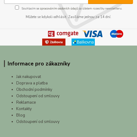
Souhlasím se
zpracováním osobních údajů
za účelem rozesílky newsletteru.
Můžete se kdykoli odhlásit. Zasíláme jednou za 14 dní.
Informace pro zákazníky
Jak nakupovat
Doprava a platba
Obchodní podmínky
Odstoupení od smlouvy
Reklamace
Kontakty
Blog
Odstoupení od smlouvy