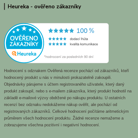
Heureka - ověřeno zákazníky
Hodnocení s odznakem Ověřená recenze pochází od zákazníků, kteří
hodnocený produkt u nás v minulosti prokazatelně zakoupili.
Objednávky párujeme s účtem registrovaného uživatele, který daný
produkt zakoupil, nebo s e-mailem zákazníka, který produkt hodnotil na
základě e-mailové výzvy obdržené po nákupu produktu. U ostatních
recenzí bez odznaku nedokážeme nákup ověřit, ale pochází od
registrovaných zákazníků. Celkové hodnocení počítáme aritmetickým
průměrem všech hodnocení produktu. Žádné recenze nemažeme a
zobrazujeme všechna pozitivní i negativní hodnocení.