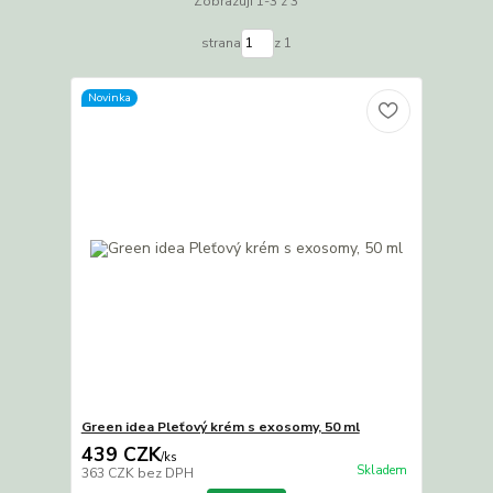
Zobrazuji 1-3 z 3
strana
z 1
Novinka
Green idea Pleťový krém s exosomy, 50 ml
439 CZK
/
ks
Skladem
363 CZK
bez DPH