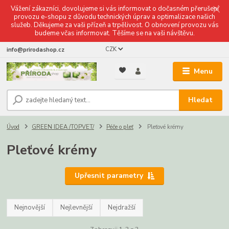
Vážení zákazníci, dovolujeme si vás informovat o dočasném přerušení
provozu e-shopu z důvodu technických úprav a optimalizace našich
služeb. Děkujeme za vaši přízeň a trpělivost. O obnovení provozu vás
budeme včas informovat. Těšíme se na vaši návštěvu.
CZK
info@prirodashop.cz
Menu
Hledat
Úvod
GREEN IDEA /TOPVET/
Péče o pleť
Pleťové krémy
Pleťové krémy
Upřesnit parametry
Nejnovější
Nejlevnější
Nejdražší