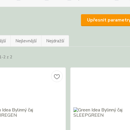
Upřesnit parametr
jší
Nejlevnější
Nejdražší
1-2 z 2