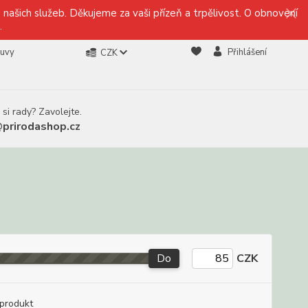
našich služeb. Děkujeme za vaši přízeň a trpělivost. O obnovení
.
ouvy
Přihlášení
CZK
 si rady? Zavolejte.
@prirodashop.cz
Do
CZK
produkt