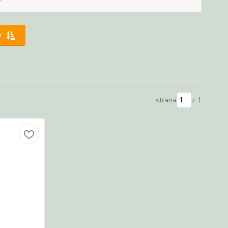
y
strana
z 1