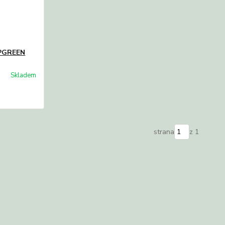
EPGREEN
Skladem
strana
z 1