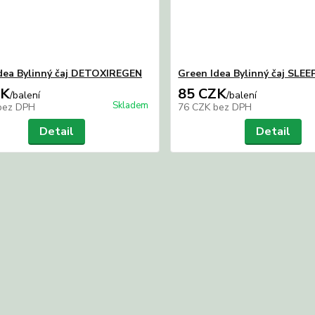
dea Bylinný čaj DETOXIREGEN
Green Idea Bylinný čaj SLE
ZK
85 CZK
/
balení
/
balení
Skladem
bez DPH
76 CZK
bez DPH
Detail
Detail