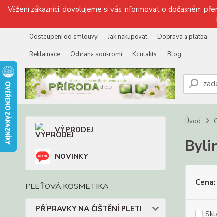
Vážení zákazníci, dovolujeme si vás informovat o dočasném přer
Odstoupení od smlouvy
Jak nakupovat
Doprava a platba
Reklamace
Ochrana soukromí
Kontakty
Blog
Úvod
VÝPRODEJ
Byli
NOVINKY
Cena:
PLEŤOVÁ KOSMETIKA
PŘÍPRAVKY NA ČIŠTĚNÍ PLETI
Skl