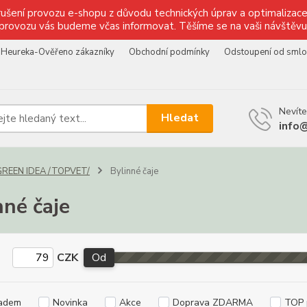
ušení provozu e-shopu z důvodu technických úprav a optimalizace 
provozu vás budeme včas informovat. Těšíme se na vaši návštěvu
Heureka-Ověřeno zákazníky
Obchodní podmínky
Odstoupení od sml
Nevíte
Hledat
info
GREEN IDEA /TOPVET/
Bylinné čaje
nné čaje
CZK
Od
adem
Novinka
Akce
Doprava ZDARMA
TOP 