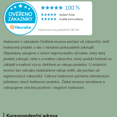
Hodnocení s odznakem Ověřená recenze pochází od zákazníků, kteří
hodnocený produkt u nás v minulosti prokazatelně zakoupili.
Objednávky párujeme s účtem registrovaného uživatele, který daný
produkt zakoupil, nebo s e-mailem zákazníka, který produkt hodnotil na
základě e-mailové výzvy obdržené po nákupu produktu. U ostatních
recenzí bez odznaku nedokážeme nákup ověřit, ale pochází od
registrovaných zákazníků. Celkové hodnocení počítáme aritmetickým
průměrem všech hodnocení produktu. Žádné recenze nemažeme a
zobrazujeme všechna pozitivní i negativní hodnocení.
Korespondenční adresa