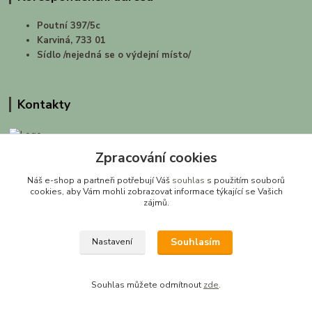
Poutní 397/5c
Karviná, 733 01
Sídlo /nejedná se o výdejní místo/
Kontakty
Zpracování cookies
prirodashop.cz
Náš e-shop a partneři potřebují Váš
souhlas
s použitím souborů
Gabriela Pawlasová Koppová
cookies, aby Vám mohli zobrazovat informace týkající se Vašich
zájmů.
info@prirodashop.cz
Souhlasím
Nastavení
Souhlas můžete odmítnout
zde
.
Vytvořeno na
Eshop-rychle.cz