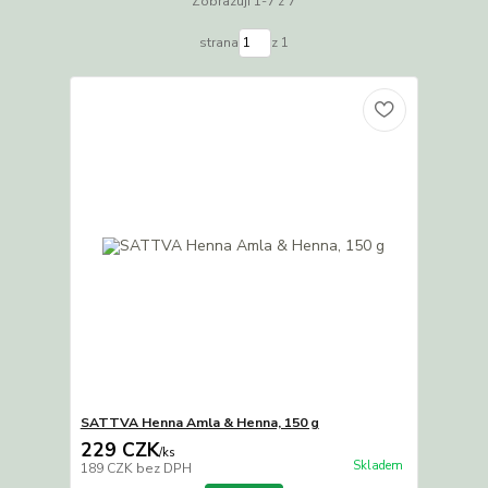
Zobrazuji 1-7 z 7
strana
z 1
SATTVA Henna Amla & Henna, 150 g
229 CZK
/
ks
Skladem
189 CZK
bez DPH