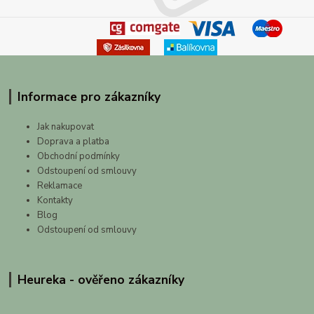
Informace pro zákazníky
Jak nakupovat
Doprava a platba
Obchodní podmínky
Odstoupení od smlouvy
Reklamace
Kontakty
Blog
Odstoupení od smlouvy
Heureka - ověřeno zákazníky