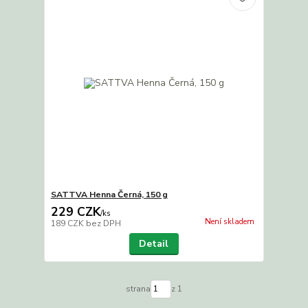
SATTVA Henna Černá, 150 g
229 CZK
/
ks
Není skladem
189 CZK
bez DPH
Detail
strana
z 1