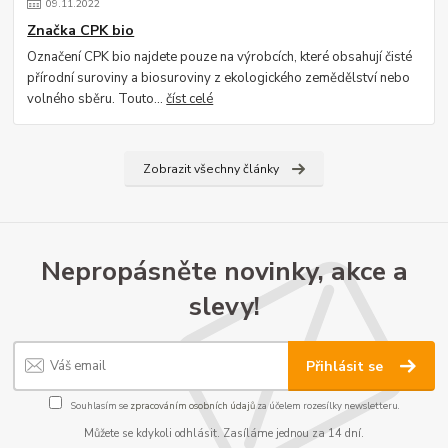
09
.
11
.
2022
Značka CPK bio
Označení CPK bio najdete pouze na výrobcích, které obsahují čisté
přírodní suroviny a biosuroviny z ekologického zemědělství nebo
volného sběru. Touto...
číst celé
Zobrazit všechny články
Nepropásněte novinky, akce a
slevy!
Přihlásit se
Souhlasím se
zpracováním osobních údajů
za účelem rozesílky newsletteru.
Můžete se kdykoli odhlásit. Zasíláme jednou za 14 dní.