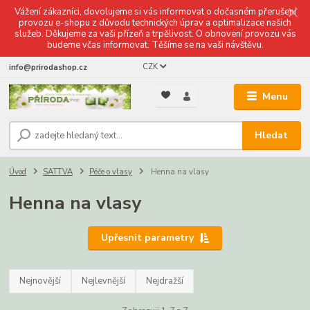
Vážení zákazníci, dovolujeme si vás informovat o dočasném přerušení
provozu e-shopu z důvodu technických úprav a optimalizace našich
služeb. Děkujeme za vaši přízeň a trpělivost. O obnovení provozu vás
budeme včas informovat. Těšíme se na vaši návštěvu.
CZK
info@prirodashop.cz
Menu
Hledat
Úvod
SATTVA
Péče o vlasy
Henna na vlasy
Henna na vlasy
Upřesnit parametry
Nejnovější
Nejlevnější
Nejdražší