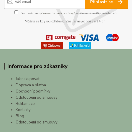
Přihlásit se
Souhlasím se
zpracováním osobních údajů
za účelem rozesílky newsletteru.
Můžete se kdykoli odhlásit. Zasíláme jednou za 14 dní.
Informace pro zákazníky
Jak nakupovat
Doprava a platba
Obchodní podmínky
Odstoupení od smlouvy
Reklamace
Kontakty
Blog
Odstoupení od smlouvy