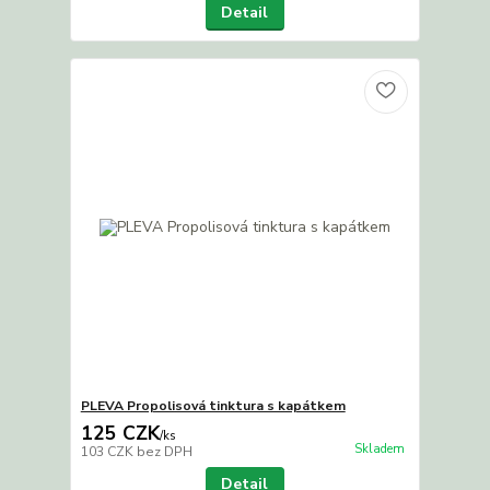
Detail
PLEVA Propolisová tinktura s kapátkem
125 CZK
/
ks
Skladem
103 CZK
bez DPH
Detail