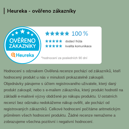
Heureka - ověřeno zákazníky
Hodnocení s odznakem Ověřená recenze pochází od zákazníků, kteří
hodnocený produkt u nás v minulosti prokazatelně zakoupili.
Objednávky párujeme s účtem registrovaného uživatele, který daný
produkt zakoupil, nebo s e-mailem zákazníka, který produkt hodnotil na
základě e-mailové výzvy obdržené po nákupu produktu. U ostatních
recenzí bez odznaku nedokážeme nákup ověřit, ale pochází od
registrovaných zákazníků. Celkové hodnocení počítáme aritmetickým
průměrem všech hodnocení produktu. Žádné recenze nemažeme a
zobrazujeme všechna pozitivní i negativní hodnocení.