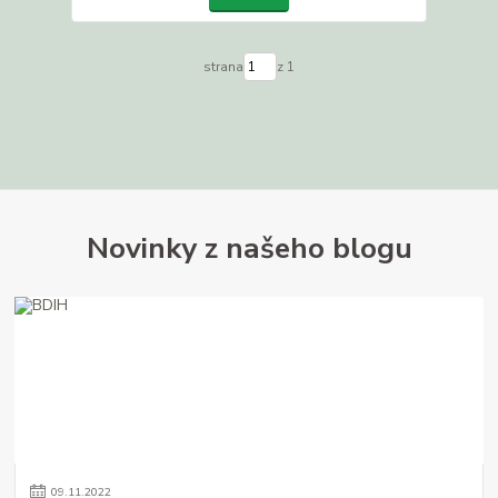
strana
z 1
Novinky z našeho blogu
09
.
11
.
2022