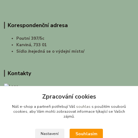
Korespondenční adresa
Poutní 397/5c
Karviná, 733 01
Sídlo /nejedná se o výdejní místo/
Kontakty
Zpracování cookies
prirodashop.cz
Náš e-shop a partneři potřebují Váš
souhlas
s použitím souborů
Gabriela Pawlasová Koppová
cookies, aby Vám mohli zobrazovat informace týkající se Vašich
zájmů.
info@prirodashop.cz
Souhlasím
Nastavení