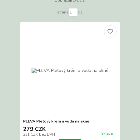
Zobrazuji 1-2 z 2
strana
z 1
PLEVA Pleťový krém a voda na akné
279 CZK
Skladem
231 CZK
bez DPH