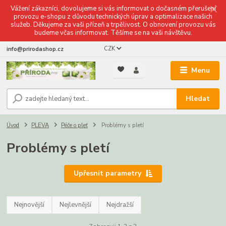
Vážení zákazníci, dovolujeme si vás informovat o dočasném přerušení
provozu e-shopu z důvodu technických úprav a optimalizace našich
služeb. Děkujeme za vaši přízeň a trpělivost. O obnovení provozu vás
budeme včas informovat. Těšíme se na vaši návštěvu.
CZK
info@prirodashop.cz
Menu
Hledat
Úvod
PLEVA
Péče o pleť
Problémy s pletí
Problémy s pletí
Upřesnit parametry
Nejnovější
Nejlevnější
Nejdražší