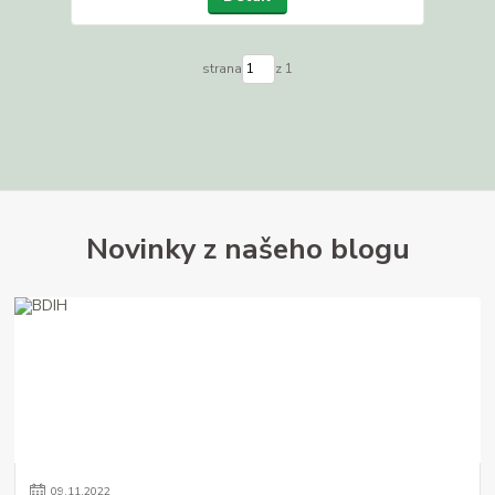
strana
z 1
Novinky z našeho blogu
09
.
11
.
2022