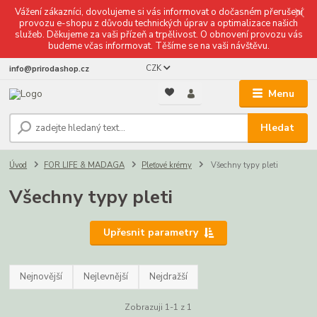
Vážení zákazníci, dovolujeme si vás informovat o dočasném přerušení
provozu e-shopu z důvodu technických úprav a optimalizace našich
služeb. Děkujeme za vaši přízeň a trpělivost. O obnovení provozu vás
budeme včas informovat. Těšíme se na vaši návštěvu.
CZK
info@prirodashop.cz
Menu
Hledat
Úvod
FOR LIFE & MADAGA
Pleťové krémy
Všechny typy pleti
Všechny typy pleti
Upřesnit parametry
Nejnovější
Nejlevnější
Nejdražší
Zobrazuji 1-1 z 1