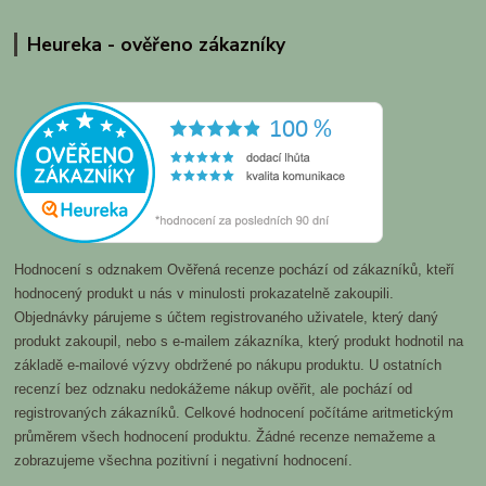
Heureka - ověřeno zákazníky
Hodnocení s odznakem Ověřená recenze pochází od zákazníků, kteří
hodnocený produkt u nás v minulosti prokazatelně zakoupili.
Objednávky párujeme s účtem registrovaného uživatele, který daný
produkt zakoupil, nebo s e-mailem zákazníka, který produkt hodnotil na
základě e-mailové výzvy obdržené po nákupu produktu. U ostatních
recenzí bez odznaku nedokážeme nákup ověřit, ale pochází od
registrovaných zákazníků. Celkové hodnocení počítáme aritmetickým
průměrem všech hodnocení produktu. Žádné recenze nemažeme a
zobrazujeme všechna pozitivní i negativní hodnocení.