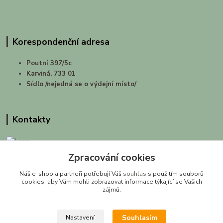
Korespondenční adresa
Poutní 397/5c
Karviná, 733 01
Sídlo /nejedná se o výdejní místo/
Kontakty
Zpracování cookies
prirodashop.cz
Náš e-shop a partneři potřebují Váš
souhlas
s použitím souborů
Gabriela Pawlasová Koppová
cookies, aby Vám mohli zobrazovat informace týkající se Vašich
zájmů.
info@prirodashop.cz
Souhlasím
Nastavení