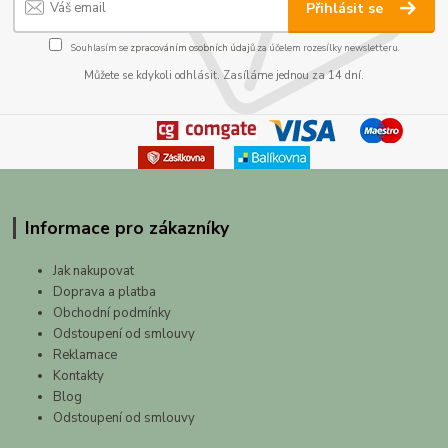
Přihlásit se
Souhlasím se
zpracováním osobních údajů
za účelem rozesílky newsletteru.
Můžete se kdykoli odhlásit. Zasíláme jednou za 14 dní.
Informace pro zákazníky
Jak nakupovat
Doprava a platba
Obchodní podmínky
Odstoupení od smlouvy
Reklamace
Kontakty
Blog
Odstoupení od smlouvy