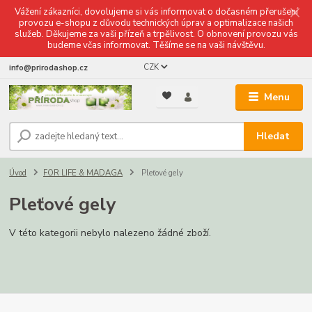
Vážení zákazníci, dovolujeme si vás informovat o dočasném přerušení
provozu e-shopu z důvodu technických úprav a optimalizace našich
služeb. Děkujeme za vaši přízeň a trpělivost. O obnovení provozu vás
budeme včas informovat. Těšíme se na vaši návštěvu.
CZK
info@prirodashop.cz
Menu
Hledat
Úvod
FOR LIFE & MADAGA
Pleťové gely
Pleťové gely
V této kategorii nebylo nalezeno žádné zboží.