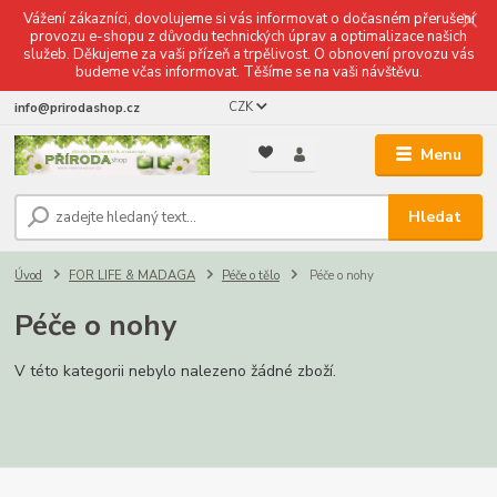
Vážení zákazníci, dovolujeme si vás informovat o dočasném přerušení
provozu e-shopu z důvodu technických úprav a optimalizace našich
služeb. Děkujeme za vaši přízeň a trpělivost. O obnovení provozu vás
budeme včas informovat. Těšíme se na vaši návštěvu.
CZK
info@prirodashop.cz
Menu
Hledat
Úvod
FOR LIFE & MADAGA
Péče o tělo
Péče o nohy
Péče o nohy
V této kategorii nebylo nalezeno žádné zboží.