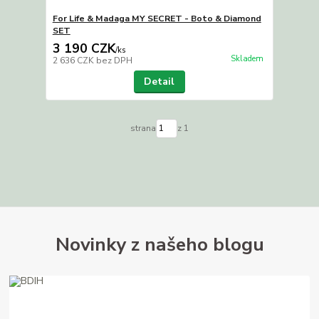
For Life & Madaga MY SECRET - Boto & Diamond
SET
3 190 CZK
/
ks
Skladem
2 636 CZK
bez DPH
Detail
strana
z 1
Novinky z našeho blogu