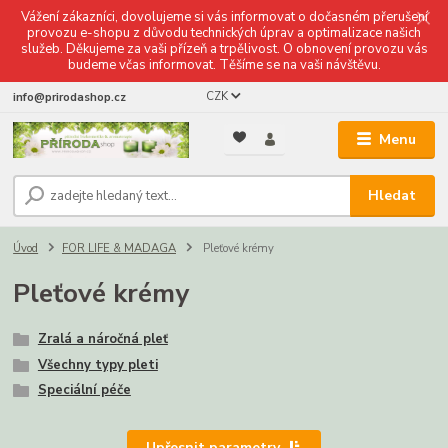
Vážení zákazníci, dovolujeme si vás informovat o dočasném přerušení
provozu e-shopu z důvodu technických úprav a optimalizace našich
služeb. Děkujeme za vaši přízeň a trpělivost. O obnovení provozu vás
budeme včas informovat. Těšíme se na vaši návštěvu.
CZK
info@prirodashop.cz
Menu
Hledat
Úvod
FOR LIFE & MADAGA
Pleťové krémy
Pleťové krémy
Zralá a náročná pleť
Všechny typy pleti
Speciální péče
Upřesnit parametry