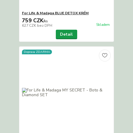
For Life & Madaga BLUE DETOX KRÉM
759 CZK
/
ks
Skladem
627 CZK
bez DPH
Detail
Doprava ZDARMA