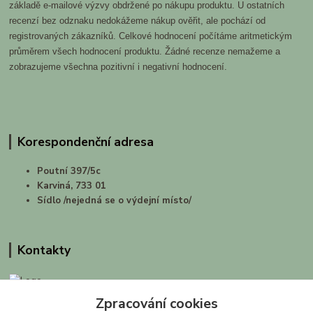
základě e-mailové výzvy obdržené po nákupu produktu. U ostatních
recenzí bez odznaku nedokážeme nákup ověřit, ale pochází od
registrovaných zákazníků. Celkové hodnocení počítáme aritmetickým
průměrem všech hodnocení produktu. Žádné recenze nemažeme a
zobrazujeme všechna pozitivní i negativní hodnocení.
Korespondenční adresa
Poutní 397/5c
Karviná, 733 01
Sídlo /nejedná se o výdejní místo/
Kontakty
Zpracování cookies
prirodashop.cz