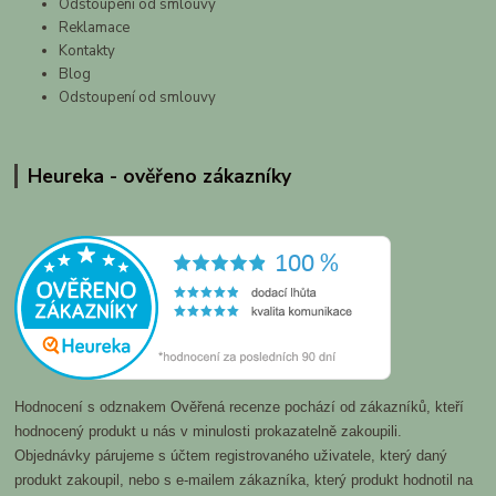
Odstoupení od smlouvy
Reklamace
Kontakty
Blog
Odstoupení od smlouvy
Heureka - ověřeno zákazníky
Hodnocení s odznakem Ověřená recenze pochází od zákazníků, kteří
hodnocený produkt u nás v minulosti prokazatelně zakoupili.
Objednávky párujeme s účtem registrovaného uživatele, který daný
produkt zakoupil, nebo s e-mailem zákazníka, který produkt hodnotil na