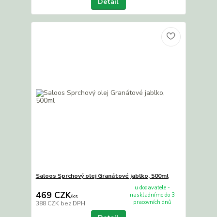
Detail
Saloos Sprchový olej Granátové jablko, 500ml
u dodavatele -
469 CZK
naskladníme do 3
/
ks
pracovních dnů
388 CZK
bez DPH