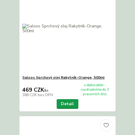
Saloos Sprchový olej Rakytník-Orange, 500ml
u dodavatele -
469 CZK
naskladníme do 3
/
ks
pracovních dnů
388 CZK
bez DPH
Detail