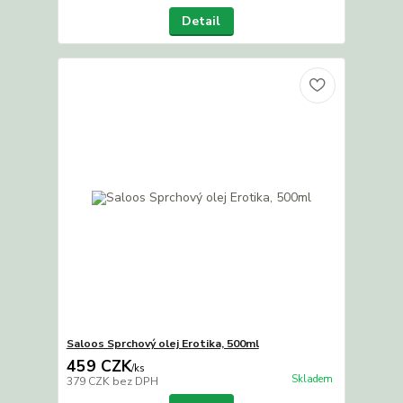
Detail
Saloos Sprchový olej Erotika, 500ml
459 CZK
/
ks
Skladem
379 CZK
bez DPH