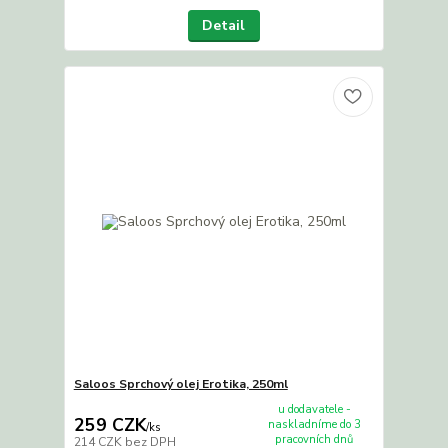
Detail
Saloos Sprchový olej Erotika, 250ml
u dodavatele -
259 CZK
naskladníme do 3
/
ks
pracovních dnů
214 CZK
bez DPH