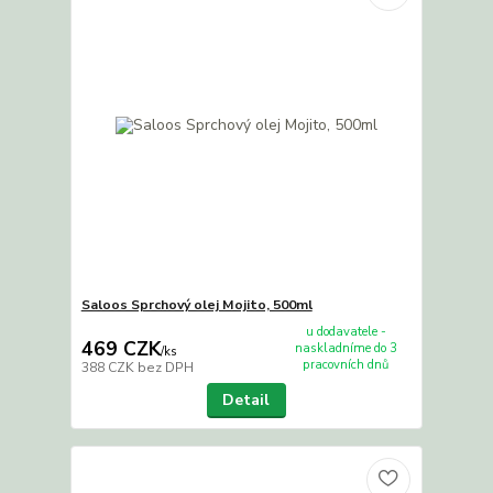
Saloos Sprchový olej Mojito, 500ml
u dodavatele -
469 CZK
naskladníme do 3
/
ks
pracovních dnů
388 CZK
bez DPH
Detail