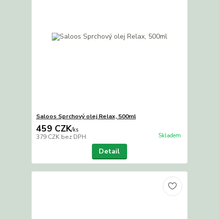
Saloos Sprchový olej Relax, 500ml
459 CZK
/
ks
Skladem
379 CZK
bez DPH
Detail