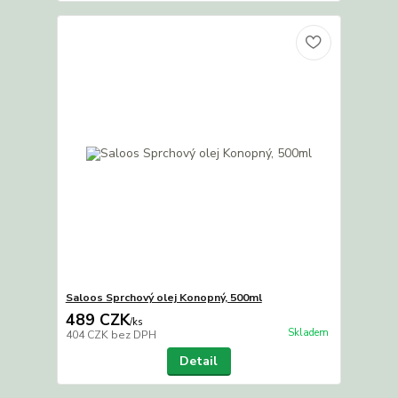
Saloos Sprchový olej Konopný, 500ml
489 CZK
/
ks
Skladem
404 CZK
bez DPH
Detail