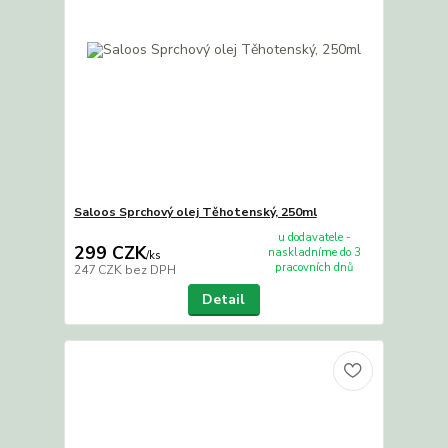
Saloos Sprchový olej Těhotenský, 250ml
u dodavatele -
299 CZK
naskladníme do 3
/
ks
pracovních dnů
247 CZK
bez DPH
Detail