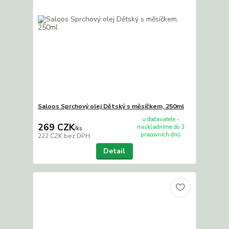
Saloos Sprchový olej Dětský s měsíčkem, 250ml
u dodavatele -
269 CZK
naskladníme do 3
/
ks
pracovních dnů
222 CZK
bez DPH
Detail