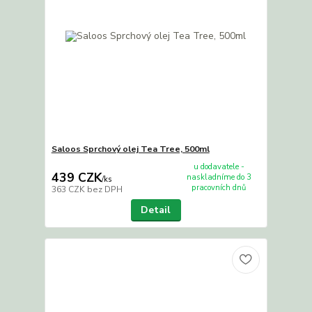
Saloos Sprchový olej Tea Tree, 500ml
u dodavatele -
439 CZK
naskladníme do 3
/
ks
pracovních dnů
363 CZK
bez DPH
Detail