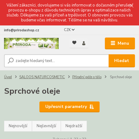
Vážení zákazníci, dovolujeme si vás informovat o dočasném přerušení
provozu e-shopu z důvodu technických úprav a optimalizace našich
služeb. Děkujeme za vaši přízeň a trpělivost. O obnovení provozu vás
budeme včas informovat. Těšíme se na vaši návštěvu.
CZK
info@prirodashop.cz
Menu
Hledat
Úvod
SALOOS NATURCOSMETIC
Přírodní péče o tělo
Sprchové oleje
Sprchové oleje
Upřesnit parametry
Nejnovější
Nejlevnější
Nejdražší