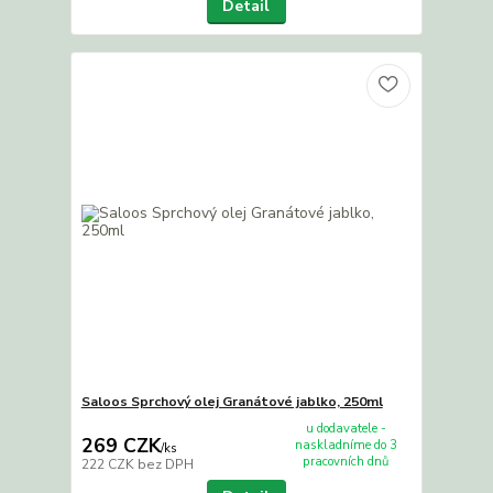
Detail
Saloos Sprchový olej Granátové jablko, 250ml
u dodavatele -
269 CZK
naskladníme do 3
/
ks
pracovních dnů
222 CZK
bez DPH