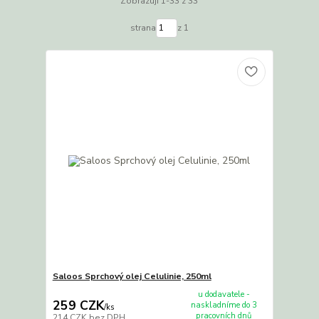
Zobrazuji 1-33 z 33
strana
z 1
Saloos Sprchový olej Celulinie, 250ml
u dodavatele -
259 CZK
naskladníme do 3
/
ks
pracovních dnů
214 CZK
bez DPH