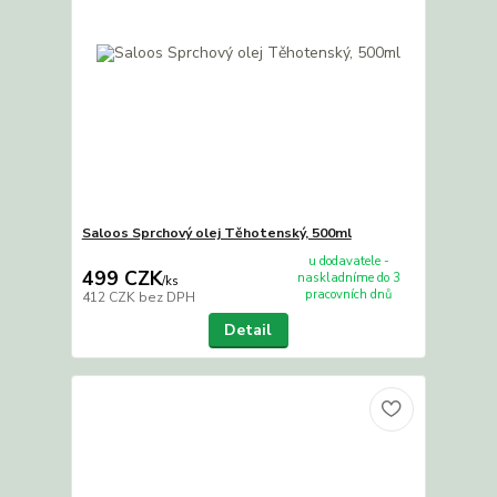
Saloos Sprchový olej Těhotenský, 500ml
u dodavatele -
499 CZK
naskladníme do 3
/
ks
pracovních dnů
412 CZK
bez DPH
Detail