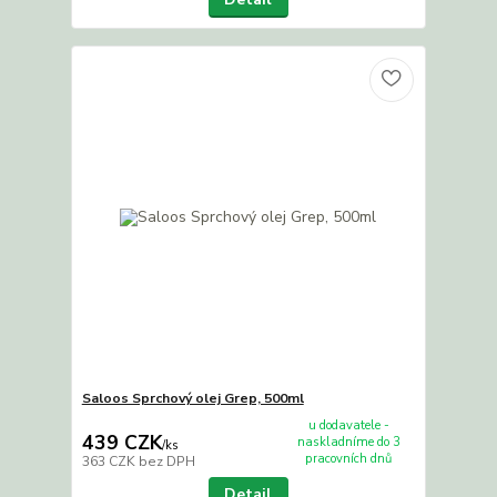
Saloos Sprchový olej Grep, 500ml
u dodavatele -
439 CZK
naskladníme do 3
/
ks
pracovních dnů
363 CZK
bez DPH
Detail