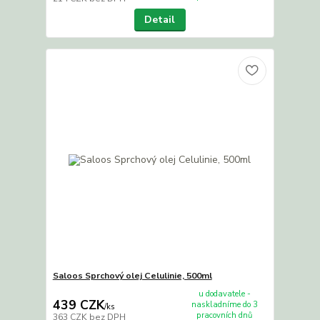
Detail
Saloos Sprchový olej Celulinie, 500ml
u dodavatele -
439 CZK
naskladníme do 3
/
ks
pracovních dnů
363 CZK
bez DPH