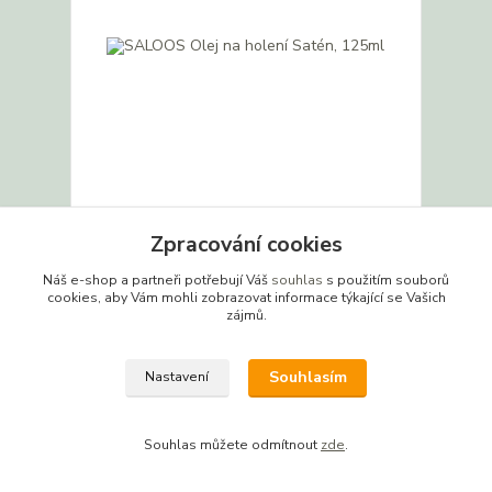
SALOOS Olej na holení Satén, 125ml
Zpracování cookies
139 CZK
/
ks
Skladem
115 CZK
bez DPH
Náš e-shop a partneři potřebují Váš
souhlas
s použitím souborů
cookies, aby Vám mohli zobrazovat informace týkající se Vašich
Detail
zájmů.
Souhlasím
Nastavení
Souhlas můžete odmítnout
zde
.