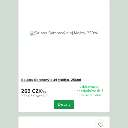
Saloos Sprchový olej Mojito, 250ml
u dodavatele -
269 CZK
naskladníme do 3
/
ks
pracovních dnů
222 CZK
bez DPH
Detail