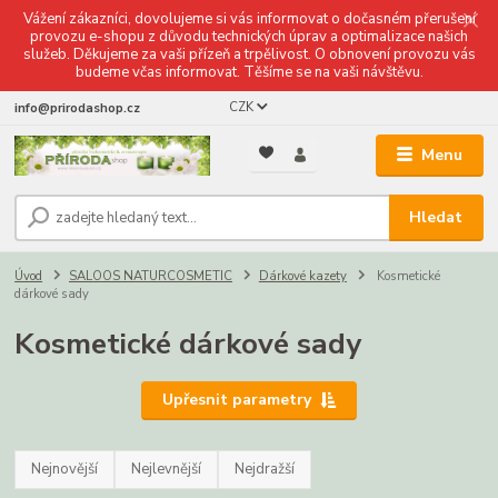
Vážení zákazníci, dovolujeme si vás informovat o dočasném přerušení
provozu e-shopu z důvodu technických úprav a optimalizace našich
služeb. Děkujeme za vaši přízeň a trpělivost. O obnovení provozu vás
budeme včas informovat. Těšíme se na vaši návštěvu.
CZK
info@prirodashop.cz
Menu
Hledat
Úvod
SALOOS NATURCOSMETIC
Dárkové kazety
Kosmetické
dárkové sady
Kosmetické dárkové sady
Upřesnit parametry
Nejnovější
Nejlevnější
Nejdražší