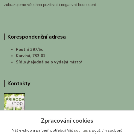
zobrazujeme všechna pozitivní i negativní hodnocení.
Korespondenční adresa
Poutní 397/5c
Karviná, 733 01
Sídlo /nejedná se o výdejní místo/
Kontakty
Zpracování cookies
prirodashop.cz
Náš e-shop a partneři potřebují Váš
souhlas
s použitím souborů