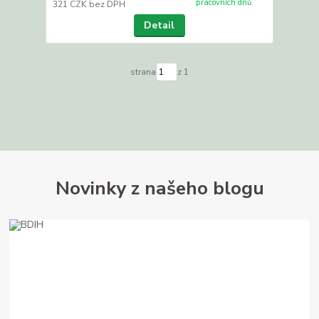
pracovních dnů
321 CZK
bez DPH
Detail
strana
z 1
Novinky z našeho blogu