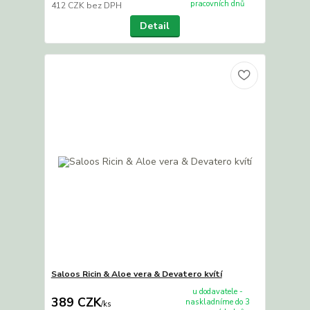
pracovních dnů
412 CZK
bez DPH
Detail
Saloos Ricin & Aloe vera & Devatero kvítí
u dodavatele -
389 CZK
naskladníme do 3
/
ks