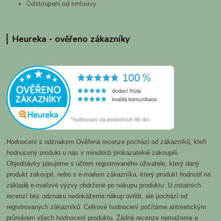
Odstoupení od smlouvy
Heureka - ověřeno zákazníky
Hodnocení s odznakem Ověřená recenze pochází od zákazníků, kteří
hodnocený produkt u nás v minulosti prokazatelně zakoupili.
Objednávky párujeme s účtem registrovaného uživatele, který daný
produkt zakoupil, nebo s e-mailem zákazníka, který produkt hodnotil na
základě e-mailové výzvy obdržené po nákupu produktu. U ostatních
recenzí bez odznaku nedokážeme nákup ověřit, ale pochází od
registrovaných zákazníků. Celkové hodnocení počítáme aritmetickým
průměrem všech hodnocení produktu. Žádné recenze nemažeme a