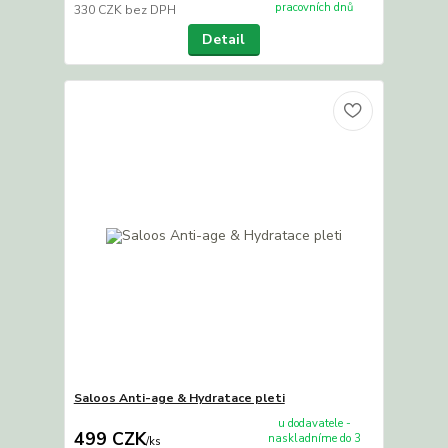
pracovních dnů
330 CZK
bez DPH
Detail
Saloos Anti-age & Hydratace pleti
u dodavatele -
499 CZK
naskladníme do 3
/
ks