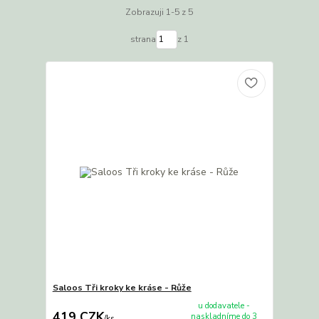
Zobrazuji 1-5 z 5
strana
z 1
Saloos Tři kroky ke kráse - Růže
u dodavatele -
419 CZK
naskladníme do 3
/
ks