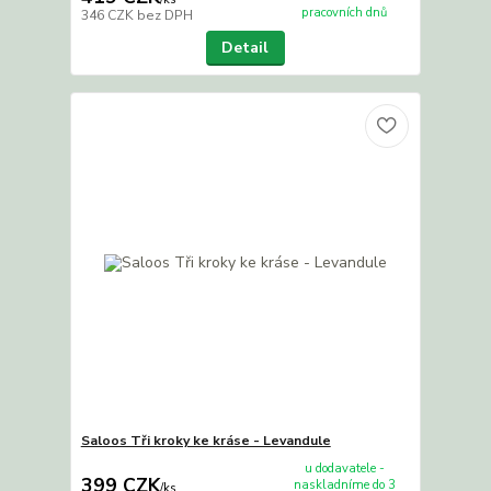
pracovních dnů
346 CZK
bez DPH
Detail
Saloos Tři kroky ke kráse - Levandule
u dodavatele -
399 CZK
naskladníme do 3
/
ks