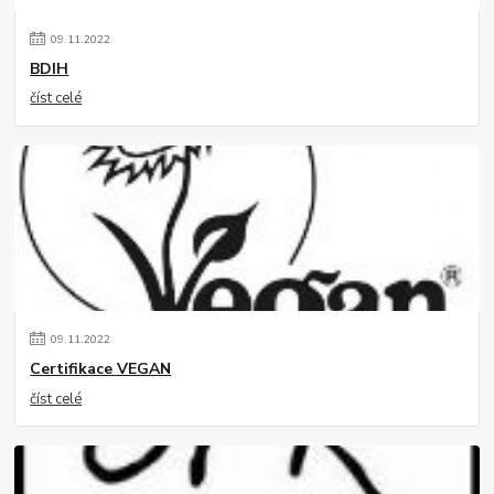
09
.
11
.
2022
BDIH
číst celé
09
.
11
.
2022
Certifikace VEGAN
číst celé