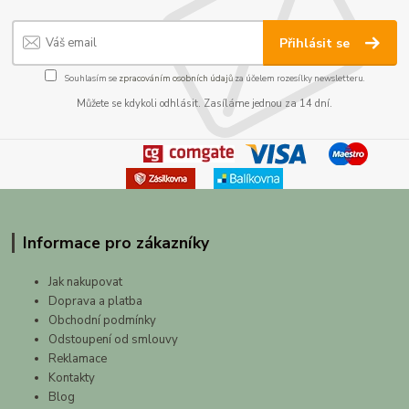
Přihlásit se
Souhlasím se
zpracováním osobních údajů
za účelem rozesílky newsletteru.
Můžete se kdykoli odhlásit. Zasíláme jednou za 14 dní.
Informace pro zákazníky
Jak nakupovat
Doprava a platba
Obchodní podmínky
Odstoupení od smlouvy
Reklamace
Kontakty
Blog