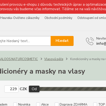
ušení provozu e-shopu z důvodu technických úprav a optimalizace 
provozu vás budeme včas informovat. Těšíme se na vaši návštěvu
Heureka-Ověřeno zákazníky
Obchodní podmínky
Odstoupení od sml
Nevíte
Hledat
info
SALOOS NATURCOSMETIC
Vlasová péče
Kondicionéry a masky na 
icionéry a masky na vlasy
CZK
Od
adem
Novinka
Akce
Doprava ZDARMA
TOP 