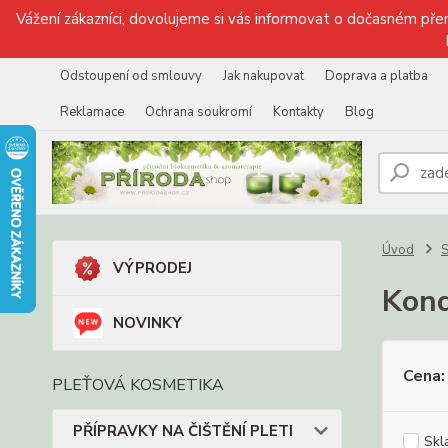
Vážení zákazníci, dovolujeme si vás informovat o dočasném přer
Odstoupení od smlouvy
Jak nakupovat
Doprava a platba
Reklamace
Ochrana soukromí
Kontakty
Blog
Úvod
VÝPRODEJ
Kond
NOVINKY
Cena:
PLEŤOVÁ KOSMETIKA
PŘÍPRAVKY NA ČIŠTĚNÍ PLETI
Skl