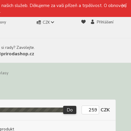
našich služeb. Děkujeme za vaši přízeň a trpělivost. O obnovení
.
ouvy
Přihlášení
CZK
 si rady? Zavolejte.
@prirodashop.cz
vlasy
Do
CZK
produkt