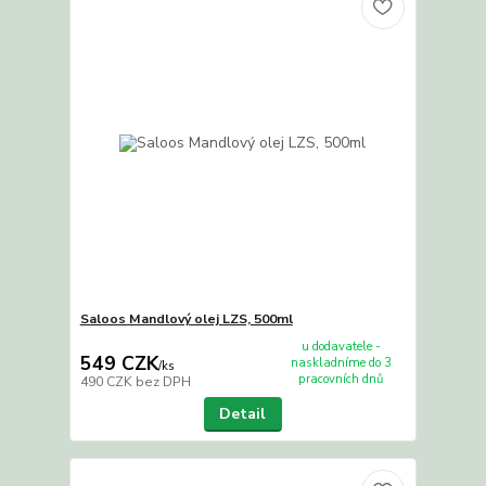
Saloos Mandlový olej LZS, 500ml
u dodavatele -
549 CZK
naskladníme do 3
/
ks
pracovních dnů
490 CZK
bez DPH
Detail