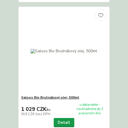
Saloos Bio Brutnákový olej, 500ml
u dodavatele -
1 029 CZK
naskladníme do 3
/
ks
pracovních dnů
919 CZK
bez DPH
Detail