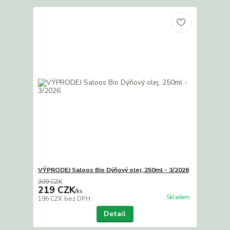
VÝPRODEJ Saloos Bio Dýňový olej, 250ml - 3/2026
309 CZK
219 CZK
/
ks
Skladem
196 CZK
bez DPH
Detail