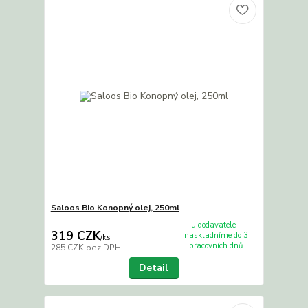
Saloos Bio Konopný olej, 250ml
u dodavatele -
319 CZK
naskladníme do 3
/
ks
pracovních dnů
285 CZK
bez DPH
Detail