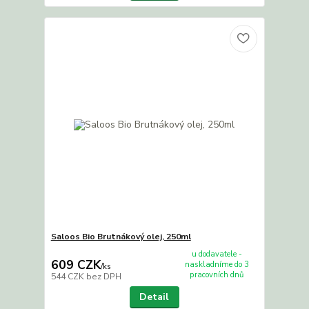
Saloos Bio Brutnákový olej, 250ml
u dodavatele -
609 CZK
naskladníme do 3
/
ks
pracovních dnů
544 CZK
bez DPH
Detail