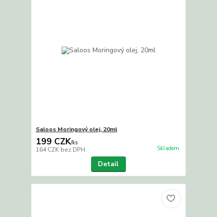
Saloos Moringový olej, 20ml
199 CZK
/
ks
Skladem
164 CZK
bez DPH
Detail