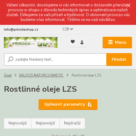
Vážení zákazníci, dovolujeme si vás informovat o dočasném přerušení
provozu e-shopu z důvodu technických úprav a optimalizace našich
služeb. Děkujeme za vaši přízeň a trpělivost. O obnovení provozu vás
budeme včas informovat. Těšíme se na vaši návštěvu.
CZK
info@prirodashop.cz
Menu
Hledat
Úvod
SALOOS NATURCOSMETIC
Rostlinné oleje LZS
Rostlinné oleje LZS
Upřesnit parametry
Nejnovější
Nejlevnější
Nejdražší