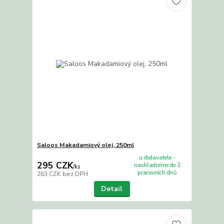
Saloos Makadamiový olej, 250ml
u dodavatele -
295 CZK
naskladníme do 3
/
ks
pracovních dnů
263 CZK
bez DPH
Detail