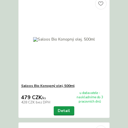
Saloos Bio Konopný olej, 500ml
u dodavatele -
479 CZK
naskladníme do 3
/
ks
pracovních dnů
428 CZK
bez DPH
Detail