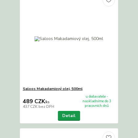
Saloos Makadamiový olej, 500ml
u dodavatele -
489 CZK
naskladníme do 3
/
ks
pracovních dnů
437 CZK
bez DPH
Detail