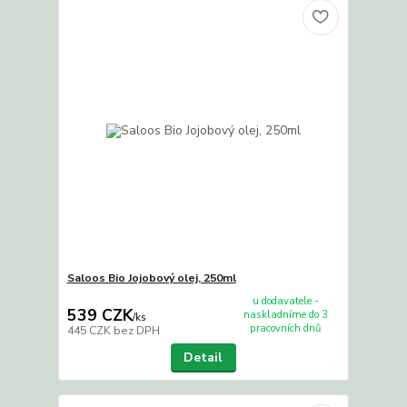
Saloos Bio Jojobový olej, 250ml
u dodavatele -
539 CZK
naskladníme do 3
/
ks
pracovních dnů
445 CZK
bez DPH
Detail