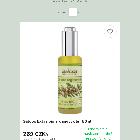
Zobrazuji 1-46 z 46
strana
z 1
Saloos Extra bio arganový olej, 50ml
u dodavatele -
269 CZK
naskladníme do 3
/
ks
pracovních dnů
222 CZK
bez DPH