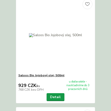
Saloos Bio Jojobový olej, 500ml
u dodavatele -
929 CZK
naskladníme do 3
/
ks
pracovních dnů
768 CZK
bez DPH
Detail