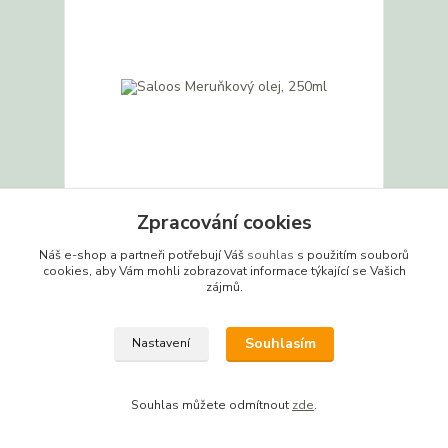
Zpracování cookies
Saloos Meruňkový olej, 250ml
Náš e-shop a partneři potřebují Váš
souhlas
s použitím souborů
cookies, aby Vám mohli zobrazovat informace týkající se Vašich
u dodavatele -
359 CZK
zájmů.
naskladníme do 3
/
ks
pracovních dnů
321 CZK
bez DPH
Detail
Souhlasím
Nastavení
Souhlas můžete odmítnout
zde
.