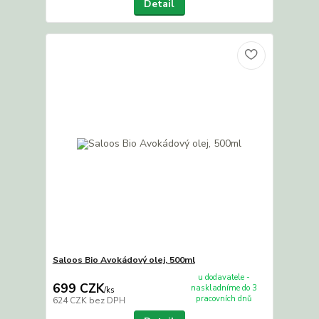
Detail
Saloos Bio Avokádový olej, 500ml
u dodavatele -
699 CZK
naskladníme do 3
/
ks
pracovních dnů
624 CZK
bez DPH