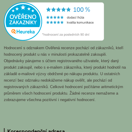
Hodnocení s odznakem Ověřená recenze pochází od zákazníků, kteří
hodnocený produkt u nás v minulosti prokazatelně zakoupili.
Objednávky párujeme s účtem registrovaného uživatele, který daný
produkt zakoupil, nebo s e-mailem zákazníka, který produkt hodnotil na
základě e-mailové výzvy obdržené po nákupu produktu. U ostatních
recenzí bez odznaku nedokážeme nákup ověřit, ale pochází od
registrovaných zákazníků. Celkové hodnocení počítáme aritmetickým
průměrem všech hodnocení produktu. Žádné recenze nemažeme a
zobrazujeme všechna pozitivní i negativní hodnocení.
Korespondenční adresa