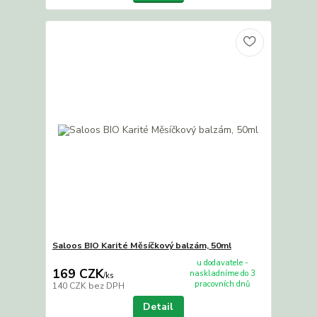
Saloos BIO Karité Měsíčkový balzám, 50ml
u dodavatele -
169 CZK
naskladníme do 3
/
ks
pracovních dnů
140 CZK
bez DPH
Detail