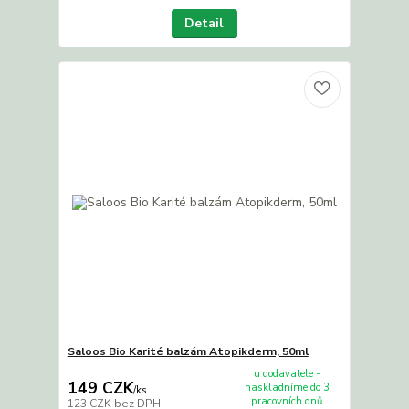
Detail
Saloos Bio Karité balzám Atopikderm, 50ml
u dodavatele -
149 CZK
naskladníme do 3
/
ks
pracovních dnů
123 CZK
bez DPH