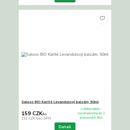
Saloos BIO Karité Levandulový balzám, 50ml
u dodavatele -
159 CZK
naskladníme do 3
/
ks
pracovních dnů
131 CZK
bez DPH
Detail