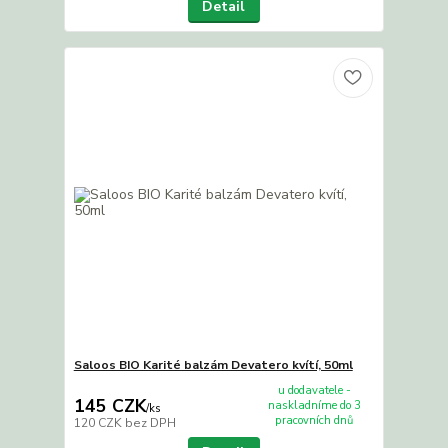
Detail
Saloos BIO Karité balzám Devatero kvítí, 50ml
u dodavatele -
145 CZK
naskladníme do 3
/
ks
pracovních dnů
120 CZK
bez DPH