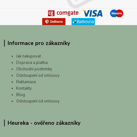
Informace pro zákazníky
Jak nakupovat
Doprava a platba
Obchodní podmínky
Odstoupení od smlouvy
Reklamace
Kontakty
Blog
Odstoupení od smlouvy
Heureka - ověřeno zákazníky