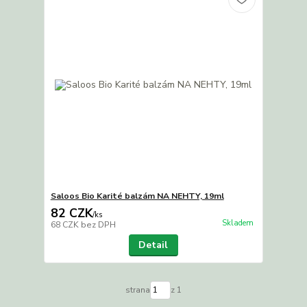
Saloos Bio Karité balzám NA NEHTY, 19ml
82 CZK
/
ks
Skladem
68 CZK
bez DPH
Detail
strana
z 1