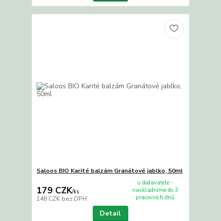
Saloos BIO Karité balzám Granátové jablko, 50ml
u dodavatele -
179 CZK
naskladníme do 3
/
ks
pracovních dnů
148 CZK
bez DPH
Detail