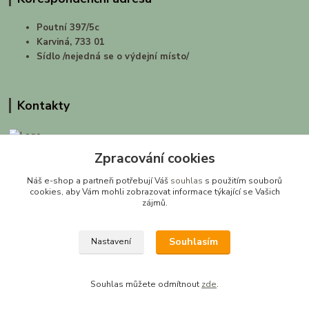
Poutní 397/5c
Karviná, 733 01
Sídlo /nejedná se o výdejní místo/
Kontakty
Zpracování cookies
prirodashop.cz
Náš e-shop a partneři potřebují Váš
souhlas
s použitím souborů
Gabriela Pawlasová Koppová
cookies, aby Vám mohli zobrazovat informace týkající se Vašich
zájmů.
info@prirodashop.cz
Souhlasím
Nastavení
Souhlas můžete odmítnout
zde
.
Vytvořeno na
Eshop-rychle.cz