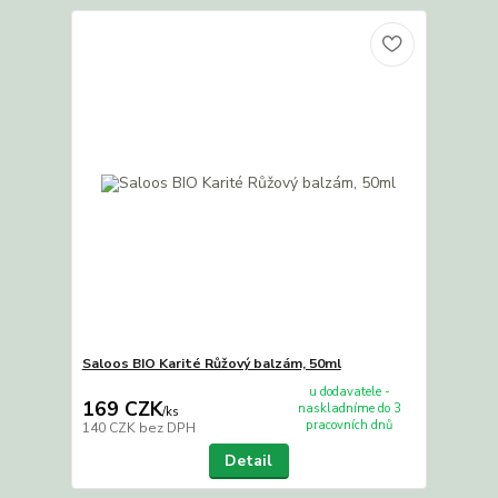
Saloos BIO Karité Růžový balzám, 50ml
u dodavatele -
169 CZK
naskladníme do 3
/
ks
pracovních dnů
140 CZK
bez DPH
Detail