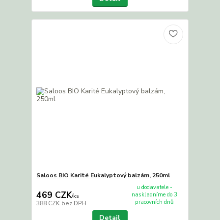
Saloos BIO Karité Eukalyptový balzám, 250ml
u dodavatele -
469 CZK
naskladníme do 3
/
ks
pracovních dnů
388 CZK
bez DPH
Detail