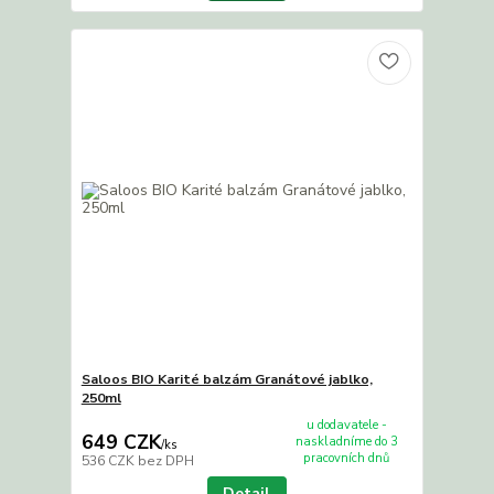
Saloos BIO Karité balzám Granátové jablko,
250ml
u dodavatele -
649 CZK
naskladníme do 3
/
ks
pracovních dnů
536 CZK
bez DPH
Detail