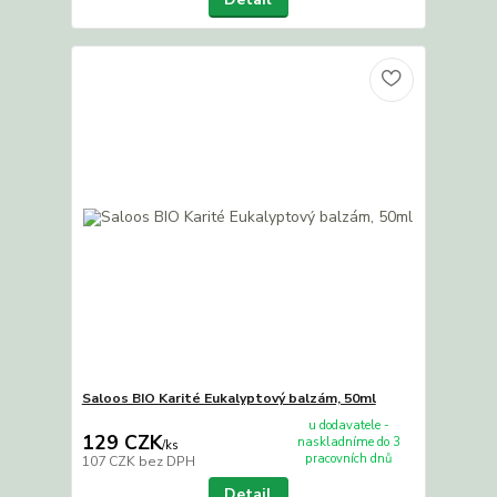
Saloos BIO Karité Eukalyptový balzám, 50ml
u dodavatele -
129 CZK
naskladníme do 3
/
ks
pracovních dnů
107 CZK
bez DPH
Detail