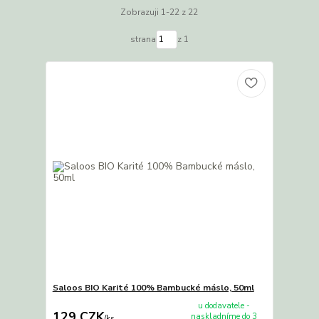
Zobrazuji 1-22 z 22
strana
z 1
Saloos BIO Karité 100% Bambucké máslo, 50ml
u dodavatele -
129 CZK
naskladníme do 3
/
ks