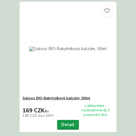
Saloos BIO Rakytníkový balzám, 50ml
u dodavatele -
169 CZK
naskladníme do 3
/
ks
pracovních dnů
140 CZK
bez DPH
Detail