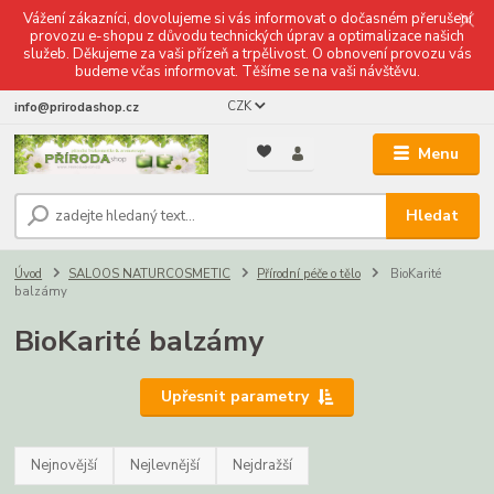
Vážení zákazníci, dovolujeme si vás informovat o dočasném přerušení
provozu e-shopu z důvodu technických úprav a optimalizace našich
služeb. Děkujeme za vaši přízeň a trpělivost. O obnovení provozu vás
budeme včas informovat. Těšíme se na vaši návštěvu.
CZK
info@prirodashop.cz
Menu
Hledat
Úvod
SALOOS NATURCOSMETIC
Přírodní péče o tělo
BioKarité
balzámy
BioKarité balzámy
Upřesnit parametry
Nejnovější
Nejlevnější
Nejdražší