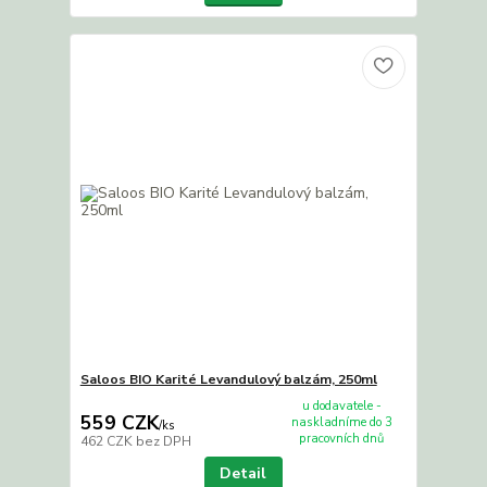
Saloos BIO Karité Levandulový balzám, 250ml
u dodavatele -
559 CZK
naskladníme do 3
/
ks
pracovních dnů
462 CZK
bez DPH
Detail