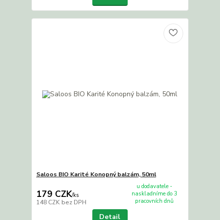
Saloos BIO Karité Konopný balzám, 50ml
u dodavatele -
179 CZK
naskladníme do 3
/
ks
pracovních dnů
148 CZK
bez DPH
Detail