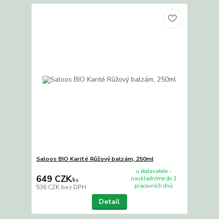
Saloos BIO Karité Růžový balzám, 250ml
u dodavatele -
649 CZK
naskladníme do 3
/
ks
pracovních dnů
536 CZK
bez DPH
Detail