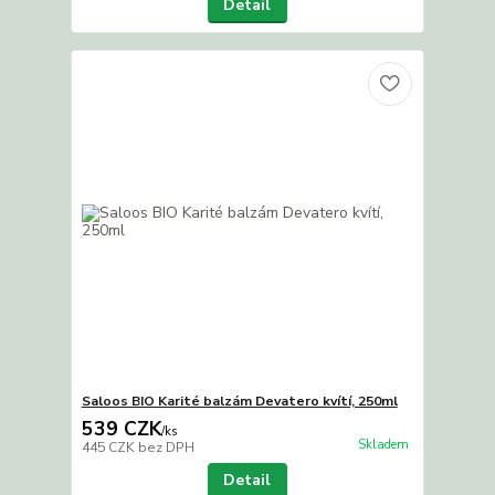
Detail
Saloos BIO Karité balzám Devatero kvítí, 250ml
539 CZK
/
ks
Skladem
445 CZK
bez DPH
Detail