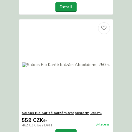
Detail
Saloos Bio Karité balzám Atopikderm, 250ml
559 CZK
/
ks
Skladem
462 CZK
bez DPH