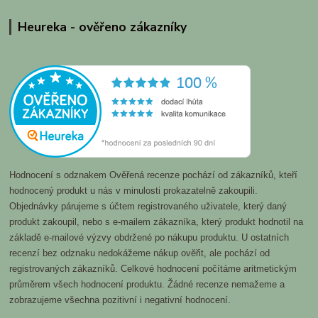
Heureka - ověřeno zákazníky
Hodnocení s odznakem Ověřená recenze pochází od zákazníků, kteří
hodnocený produkt u nás v minulosti prokazatelně zakoupili.
Objednávky párujeme s účtem registrovaného uživatele, který daný
produkt zakoupil, nebo s e-mailem zákazníka, který produkt hodnotil na
základě e-mailové výzvy obdržené po nákupu produktu. U ostatních
recenzí bez odznaku nedokážeme nákup ověřit, ale pochází od
registrovaných zákazníků. Celkové hodnocení počítáme aritmetickým
průměrem všech hodnocení produktu. Žádné recenze nemažeme a
zobrazujeme všechna pozitivní i negativní hodnocení.