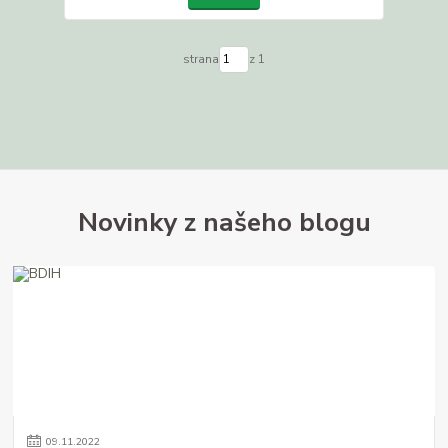
strana
z 1
Novinky z našeho blogu
09
.
11
.
2022