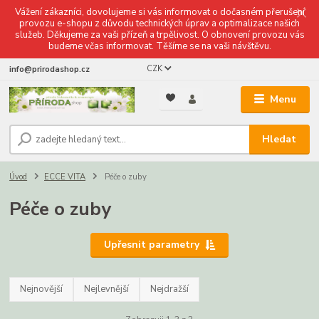
Vážení zákazníci, dovolujeme si vás informovat o dočasném přerušení
provozu e-shopu z důvodu technických úprav a optimalizace našich
služeb. Děkujeme za vaši přízeň a trpělivost. O obnovení provozu vás
budeme včas informovat. Těšíme se na vaši návštěvu.
CZK
info@prirodashop.cz
Menu
Hledat
Úvod
ECCE VITA
Péče o zuby
Péče o zuby
Upřesnit parametry
Nejnovější
Nejlevnější
Nejdražší