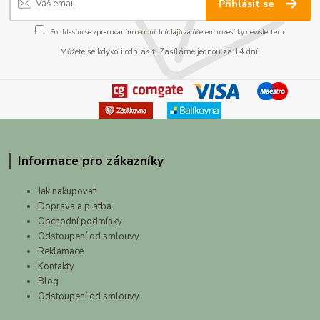
Přihlásit se
Souhlasím se
zpracováním osobních údajů
za účelem rozesílky newsletteru.
Můžete se kdykoli odhlásit. Zasíláme jednou za 14 dní.
Informace pro zákazníky
Jak nakupovat
Doprava a platba
Obchodní podmínky
Odstoupení od smlouvy
Reklamace
Kontakty
Blog
Odstoupení od smlouvy