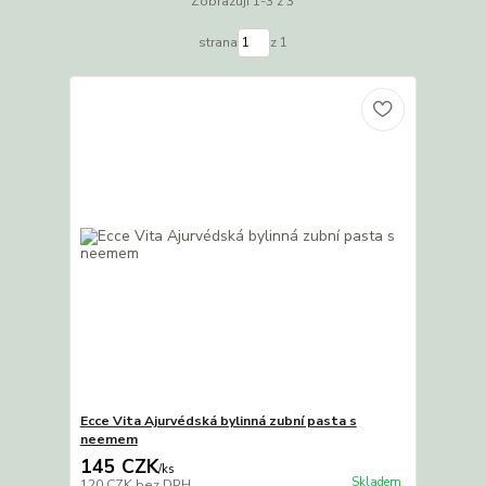
Zobrazuji 1-3 z 3
strana
z 1
Ecce Vita Ajurvédská bylinná zubní pasta s
neemem
145 CZK
/
ks
Skladem
120 CZK
bez DPH