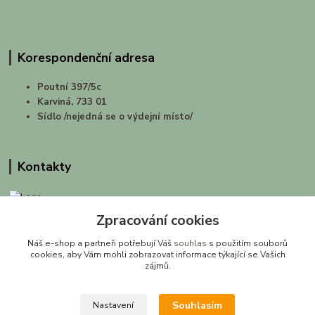
Korespondenční adresa
Poutní 397/5c
Karviná, 733 01
Sídlo /nejedná se o výdejní místo/
Kontakty
Zpracování cookies
prirodashop.cz
Náš e-shop a partneři potřebují Váš
souhlas
s použitím souborů
Gabriela Pawlasová Koppová
cookies, aby Vám mohli zobrazovat informace týkající se Vašich
zájmů.
info@prirodashop.cz
Souhlasím
Nastavení