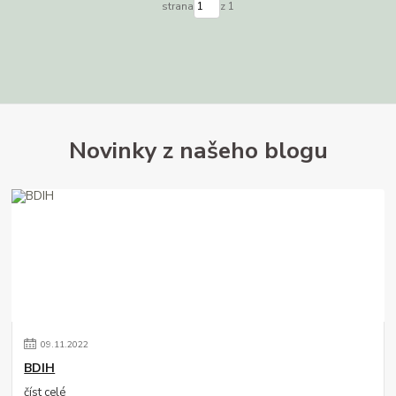
strana
z 1
Novinky z našeho blogu
09
.
11
.
2022
BDIH
číst celé