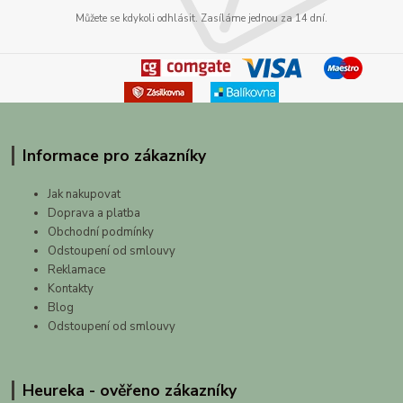
Můžete se kdykoli odhlásit. Zasíláme jednou za 14 dní.
Informace pro zákazníky
Jak nakupovat
Doprava a platba
Obchodní podmínky
Odstoupení od smlouvy
Reklamace
Kontakty
Blog
Odstoupení od smlouvy
Heureka - ověřeno zákazníky