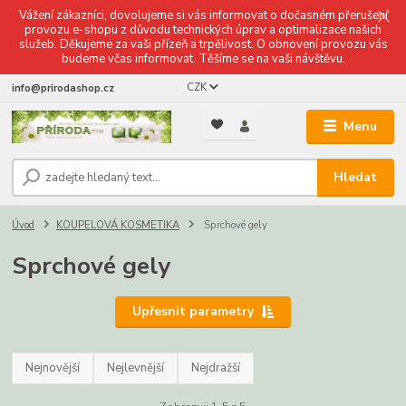
Vážení zákazníci, dovolujeme si vás informovat o dočasném přerušení
provozu e-shopu z důvodu technických úprav a optimalizace našich
služeb. Děkujeme za vaši přízeň a trpělivost. O obnovení provozu vás
budeme včas informovat. Těšíme se na vaši návštěvu.
CZK
info@prirodashop.cz
Menu
Hledat
Úvod
KOUPELOVÁ KOSMETIKA
Sprchové gely
Sprchové gely
Upřesnit parametry
Nejnovější
Nejlevnější
Nejdražší