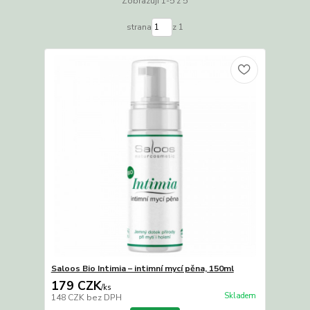
Zobrazuji 1-5 z 5
strana
z 1
Saloos Bio Intimia – intimní mycí pěna, 150ml
179 CZK
/
ks
Skladem
148 CZK
bez DPH