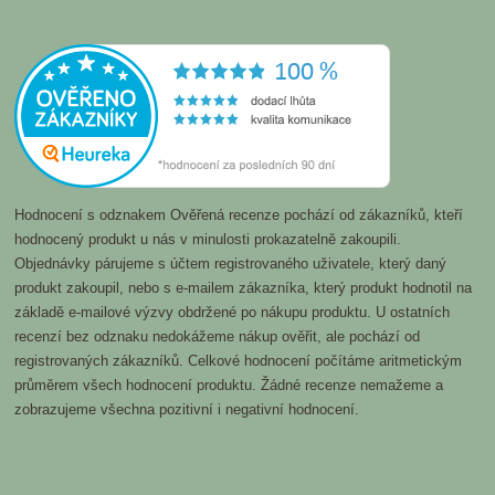
Hodnocení s odznakem Ověřená recenze pochází od zákazníků, kteří
hodnocený produkt u nás v minulosti prokazatelně zakoupili.
Objednávky párujeme s účtem registrovaného uživatele, který daný
produkt zakoupil, nebo s e-mailem zákazníka, který produkt hodnotil na
základě e-mailové výzvy obdržené po nákupu produktu. U ostatních
recenzí bez odznaku nedokážeme nákup ověřit, ale pochází od
registrovaných zákazníků. Celkové hodnocení počítáme aritmetickým
průměrem všech hodnocení produktu. Žádné recenze nemažeme a
zobrazujeme všechna pozitivní i negativní hodnocení.