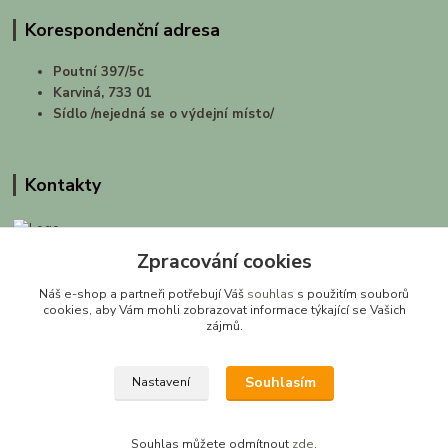
Korespondenční adresa
Poutní 397/5c
Karviná, 733 01
Sídlo /nejedná se o výdejní místo/
Kontakty
Zpracování cookies
prirodashop.cz
Náš e-shop a partneři potřebují Váš
souhlas
s použitím souborů
Gabriela Pawlasová Koppová
cookies, aby Vám mohli zobrazovat informace týkající se Vašich
zájmů.
info@prirodashop.cz
Souhlasím
Nastavení
Souhlas můžete odmítnout
zde
.