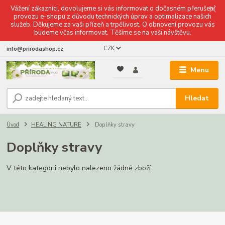
Vážení zákazníci, dovolujeme si vás informovat o dočasném přerušení
provozu e-shopu z důvodu technických úprav a optimalizace našich
služeb. Děkujeme za vaši přízeň a trpělivost. O obnovení provozu vás
budeme včas informovat. Těšíme se na vaši návštěvu.
CZK
info@prirodashop.cz
Menu
Hledat
Úvod
HEALING NATURE
Doplňky stravy
Doplňky stravy
V této kategorii nebylo nalezeno žádné zboží.