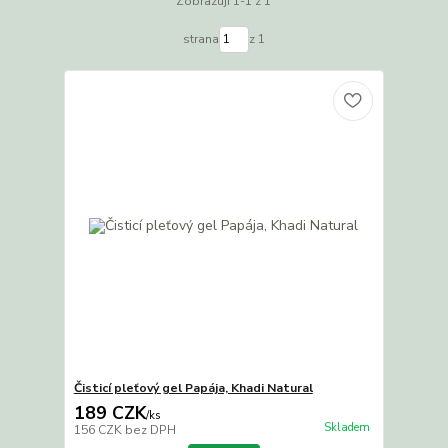
Zobrazuji 1-1 z 1
strana
z 1
Čisticí pleťový gel Papája, Khadi Natural
189 CZK
/
ks
Skladem
156 CZK
bez DPH