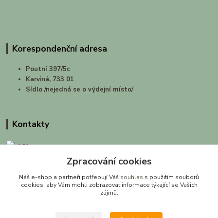
Korespondenční adresa
Poutní 397/5c
Karviná, 733 01
Sídlo /nejedná se o výdejní místo/
Kontakty
Zpracování cookies
prirodashop.cz
Náš e-shop a partneři potřebují Váš
souhlas
s použitím souborů
Gabriela Pawlasová Koppová
cookies, aby Vám mohli zobrazovat informace týkající se Vašich
zájmů.
info@prirodashop.cz