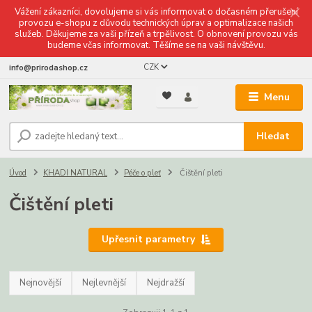
Vážení zákazníci, dovolujeme si vás informovat o dočasném přerušení
provozu e-shopu z důvodu technických úprav a optimalizace našich
služeb. Děkujeme za vaši přízeň a trpělivost. O obnovení provozu vás
budeme včas informovat. Těšíme se na vaši návštěvu.
CZK
info@prirodashop.cz
Menu
Hledat
Úvod
KHADI NATURAL
Péče o pleť
Čištění pleti
Čištění pleti
Upřesnit parametry
Nejnovější
Nejlevnější
Nejdražší