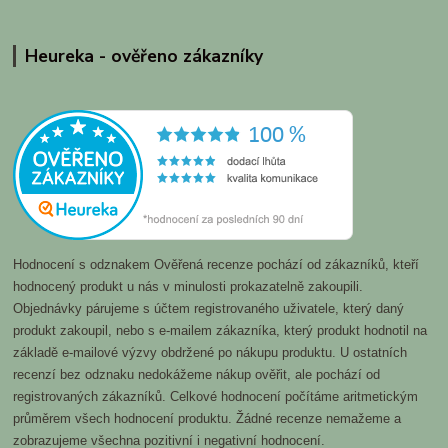
Heureka - ověřeno zákazníky
Hodnocení s odznakem Ověřená recenze pochází od zákazníků, kteří
hodnocený produkt u nás v minulosti prokazatelně zakoupili.
Objednávky párujeme s účtem registrovaného uživatele, který daný
produkt zakoupil, nebo s e-mailem zákazníka, který produkt hodnotil na
základě e-mailové výzvy obdržené po nákupu produktu. U ostatních
recenzí bez odznaku nedokážeme nákup ověřit, ale pochází od
registrovaných zákazníků. Celkové hodnocení počítáme aritmetickým
průměrem všech hodnocení produktu. Žádné recenze nemažeme a
zobrazujeme všechna pozitivní i negativní hodnocení.