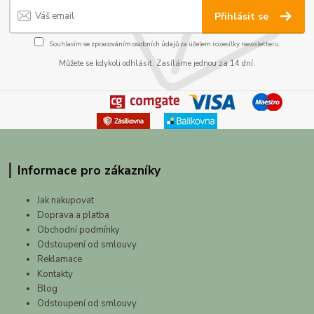
Přihlásit se
Souhlasím se
zpracováním osobních údajů
za účelem rozesílky newsletteru.
Můžete se kdykoli odhlásit. Zasíláme jednou za 14 dní.
Informace pro zákazníky
Jak nakupovat
Doprava a platba
Obchodní podmínky
Odstoupení od smlouvy
Reklamace
Kontakty
Blog
Odstoupení od smlouvy