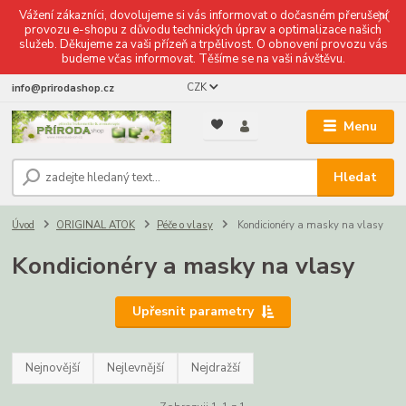
Vážení zákazníci, dovolujeme si vás informovat o dočasném přerušení
provozu e-shopu z důvodu technických úprav a optimalizace našich
služeb. Děkujeme za vaši přízeň a trpělivost. O obnovení provozu vás
budeme včas informovat. Těšíme se na vaši návštěvu.
CZK
info@prirodashop.cz
Menu
Hledat
Úvod
ORIGINAL ATOK
Péče o vlasy
Kondicionéry a masky na vlasy
Kondicionéry a masky na vlasy
Upřesnit parametry
Nejnovější
Nejlevnější
Nejdražší