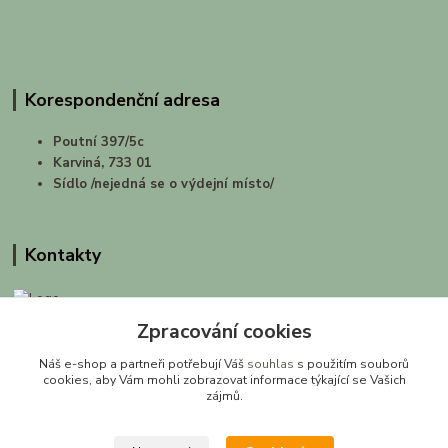
Korespondenční adresa
Poutní 397/5c
Karviná, 733 01
Sídlo /nejedná se o výdejní místo/
Kontakty
Zpracování cookies
prirodashop.cz
Náš e-shop a partneři potřebují Váš
souhlas
s použitím souborů
Gabriela Pawlasová Koppová
cookies, aby Vám mohli zobrazovat informace týkající se Vašich
zájmů.
info@prirodashop.cz