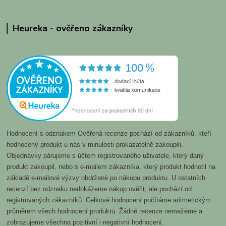
Heureka - ověřeno zákazníky
Hodnocení s odznakem Ověřená recenze pochází od zákazníků, kteří
hodnocený produkt u nás v minulosti prokazatelně zakoupili.
Objednávky párujeme s účtem registrovaného uživatele, který daný
produkt zakoupil, nebo s e-mailem zákazníka, který produkt hodnotil na
základě e-mailové výzvy obdržené po nákupu produktu. U ostatních
recenzí bez odznaku nedokážeme nákup ověřit, ale pochází od
registrovaných zákazníků. Celkové hodnocení počítáme aritmetickým
průměrem všech hodnocení produktu. Žádné recenze nemažeme a
zobrazujeme všechna pozitivní i negativní hodnocení.