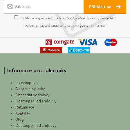
Přihlásit se
Souhlasím se
zpracováním osobních údajů
za účelem rozesílky newsletteru.
Můžete se kdykoli odhlásit. Zasíláme jednou za 14 dní.
Informace pro zákazníky
Jak nakupovat
Doprava a platba
Obchodní podmínky
Odstoupení od smlouvy
Reklamace
Kontakty
Blog
Odstoupení od smlouvy