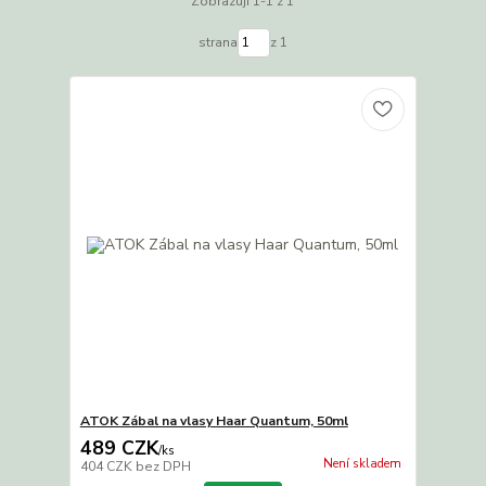
Zobrazuji 1-1 z 1
strana
z 1
ATOK Zábal na vlasy Haar Quantum, 50ml
489 CZK
/
ks
Není skladem
404 CZK
bez DPH