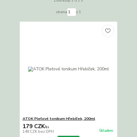
Zobrazuji 1-3 z 3
strana
z 1
ATOK Pleťové tonikum Hřebíček, 200ml
179 CZK
/
ks
Skladem
148 CZK
bez DPH