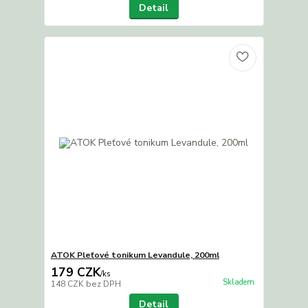
Detail
ATOK Pleťové tonikum Levandule, 200ml
179 CZK
/
ks
Skladem
148 CZK
bez DPH
Detail