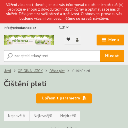
Vážení zákazníci, dovolujeme si vás informovat o dočasném přerušení
provozu e-shopu z důvodu technických úprav a optimalizace našich
služeb. Děkujeme za vaši přízeň a trpělivost. O obnovení provozu vás
budeme včas informovat. Těšíme se na vaši návštěvu.
CZK
info@prirodashop.cz
Menu
Hledat
Úvod
ORIGINAL ATOK
Péče o pleť
Čištění pleti
Čištění pleti
Upřesnit parametry
Nejnovější
Nejlevnější
Nejdražší