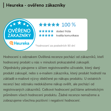
Heureka - ověřeno zákazníky
Hodnocení s odznakem Ověřená recenze pochází od zákazníků, kteří
hodnocený produkt u nás v minulosti prokazatelně zakoupili.
Objednávky párujeme s účtem registrovaného uživatele, který daný
produkt zakoupil, nebo s e-mailem zákazníka, který produkt hodnotil na
základě e-mailové výzvy obdržené po nákupu produktu. U ostatních
recenzí bez odznaku nedokážeme nákup ověřit, ale pochází od
registrovaných zákazníků. Celkové hodnocení počítáme aritmetickým
průměrem všech hodnocení produktu. Žádné recenze nemažeme a
zobrazujeme všechna pozitivní i negativní hodnocení.