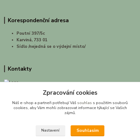
Korespondenční adresa
Poutní 397/5c
Karviná, 733 01
Sídlo /nejedná se o výdejní místo/
Kontakty
Zpracování cookies
prirodashop.cz
Náš e-shop a partneři potřebují Váš
souhlas
s použitím souborů
Gabriela Pawlasová Koppová
cookies, aby Vám mohli zobrazovat informace týkající se Vašich
zájmů.
info@prirodashop.cz
Souhlasím
Nastavení