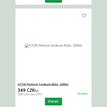
ATOK Pleťové tonikum Růže, 200ml
349 CZK
/
ks
Skladem
288 CZK
bez DPH
Detail