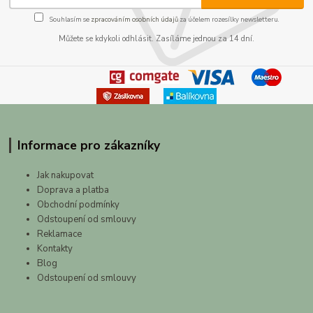
Souhlasím se
zpracováním osobních údajů
za účelem rozesílky newsletteru.
Můžete se kdykoli odhlásit. Zasíláme jednou za 14 dní.
Informace pro zákazníky
Jak nakupovat
Doprava a platba
Obchodní podmínky
Odstoupení od smlouvy
Reklamace
Kontakty
Blog
Odstoupení od smlouvy