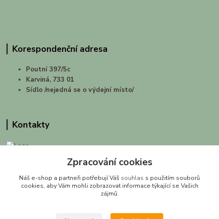
Korespondenční adresa
Poutní 397/5c
Karviná, 733 01
Sídlo /nejedná se o výdejní místo/
Kontakty
Zpracování cookies
prirodashop.cz
Náš e-shop a partneři potřebují Váš
souhlas
s použitím souborů
Gabriela Pawlasová Koppová
cookies, aby Vám mohli zobrazovat informace týkající se Vašich
zájmů.
info@prirodashop.cz