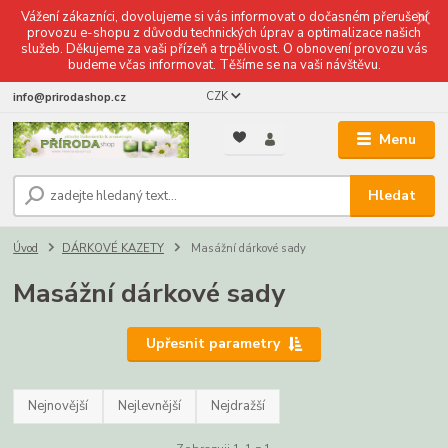
Vážení zákazníci, dovolujeme si vás informovat o dočasném přerušení
provozu e-shopu z důvodu technických úprav a optimalizace našich
služeb. Děkujeme za vaši přízeň a trpělivost. O obnovení provozu vás
budeme včas informovat. Těšíme se na vaši návštěvu.
CZK
info@prirodashop.cz
Menu
Hledat
Úvod
DÁRKOVÉ KAZETY
Masážní dárkové sady
Masážní dárkové sady
Upřesnit parametry
Nejnovější
Nejlevnější
Nejdražší