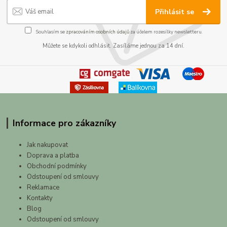
Přihlásit se
Souhlasím se
zpracováním osobních údajů
za účelem rozesílky newsletteru.
Můžete se kdykoli odhlásit. Zasíláme jednou za 14 dní.
Informace pro zákazníky
Jak nakupovat
Doprava a platba
Obchodní podmínky
Odstoupení od smlouvy
Reklamace
Kontakty
Blog
Odstoupení od smlouvy