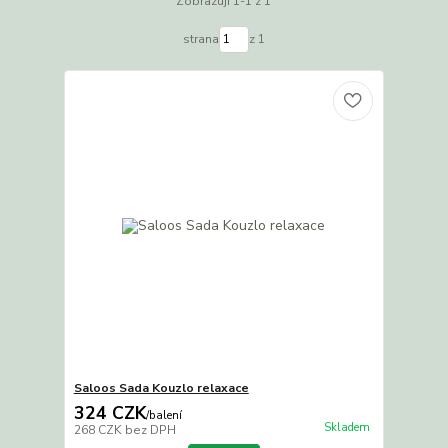
Zobrazuji 1-1 z 1
strana
z 1
Saloos Sada Kouzlo relaxace
324 CZK
/
balení
Skladem
268 CZK
bez DPH