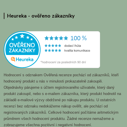
Heureka - ověřeno zákazníky
Hodnocení s odznakem Ověřená recenze pochází od zákazníků, kteří
hodnocený produkt u nás v minulosti prokazatelně zakoupili.
Objednávky párujeme s účtem registrovaného uživatele, který daný
produkt zakoupil, nebo s e-mailem zákazníka, který produkt hodnotil na
základě e-mailové výzvy obdržené po nákupu produktu. U ostatních
recenzí bez odznaku nedokážeme nákup ověřit, ale pochází od
registrovaných zákazníků. Celkové hodnocení počítáme aritmetickým
průměrem všech hodnocení produktu. Žádné recenze nemažeme a
zobrazujeme všechna pozitivní i negativní hodnocení.