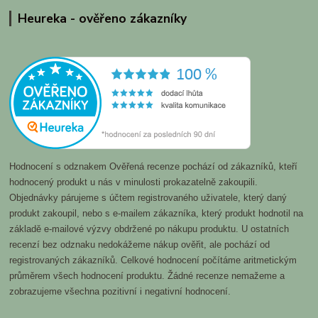
Heureka - ověřeno zákazníky
Hodnocení s odznakem Ověřená recenze pochází od zákazníků, kteří
hodnocený produkt u nás v minulosti prokazatelně zakoupili.
Objednávky párujeme s účtem registrovaného uživatele, který daný
produkt zakoupil, nebo s e-mailem zákazníka, který produkt hodnotil na
základě e-mailové výzvy obdržené po nákupu produktu. U ostatních
recenzí bez odznaku nedokážeme nákup ověřit, ale pochází od
registrovaných zákazníků. Celkové hodnocení počítáme aritmetickým
průměrem všech hodnocení produktu. Žádné recenze nemažeme a
zobrazujeme všechna pozitivní i negativní hodnocení.