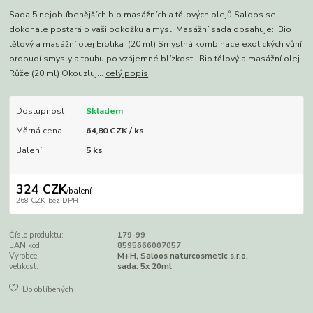
Sada 5 nejoblíbenějších bio masážních a tělových olejů Saloos se
dokonale postará o vaši pokožku a mysl. Masážní sada obsahuje: Bio
tělový a masážní olej Erotika (20 ml) Smyslná kombinace exotických vůní
probudí smysly a touhu po vzájemné blízkosti. Bio tělový a masážní olej
Růže (20 ml) Okouzluj...
celý popis
Dostupnost
Skladem
Měrná cena
64,80 CZK / ks
Balení
5 ks
324 CZK
/
balení
268 CZK
bez DPH
Číslo produktu:
179-99
EAN kód:
8595666007057
Výrobce:
M+H, Saloos naturcosmetic s.r.o.
velikost:
sada: 5x 20ml
Do oblíbených