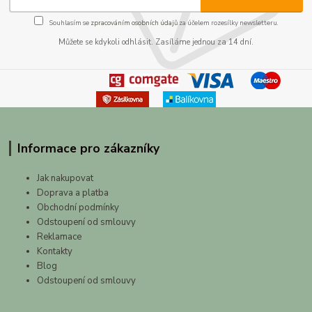
Souhlasím se
zpracováním osobních údajů
za účelem rozesílky newsletteru.
Můžete se kdykoli odhlásit. Zasíláme jednou za 14 dní.
Informace pro zákazníky
Jak nakupovat
Doprava a platba
Obchodní podmínky
Odstoupení od smlouvy
Reklamace
Kontakty
Blog
Odstoupení od smlouvy