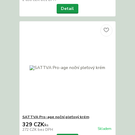
Detail
SATTVA Pro-age noční pleťový krém
329 CZK
/
ks
Skladem
272 CZK
bez DPH