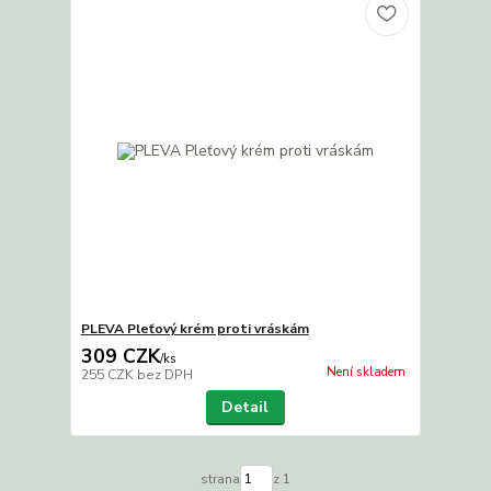
PLEVA Pleťový krém proti vráskám
309 CZK
/
ks
Není skladem
255 CZK
bez DPH
Detail
strana
z 1