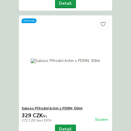
Detail
Novinka
Saloos Přírodní krém s PDRN, 50ml
329 CZK
/
ks
Skladem
272 CZK
bez DPH
Detail