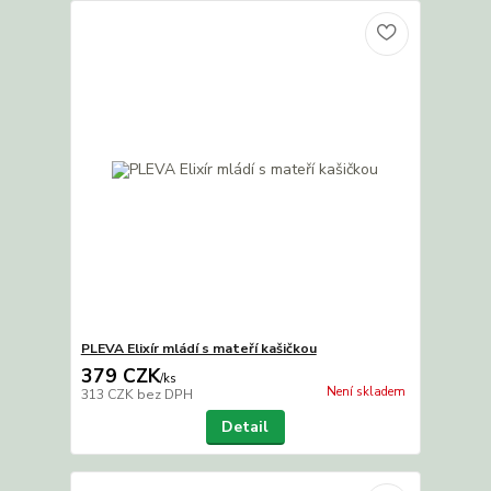
PLEVA Elixír mládí s mateří kašičkou
379 CZK
/
ks
Není skladem
313 CZK
bez DPH
Detail