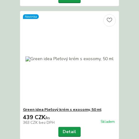
Novinka
Green idea Pleťový krém s exosomy, 50 ml
439 CZK
/
ks
Skladem
363 CZK
bez DPH
Detail