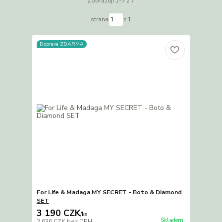
Zobrazuji 1-7 z 7
strana
z 1
Doprava ZDARMA
For Life & Madaga MY SECRET - Boto & Diamond
SET
3 190 CZK
/
ks
Skladem
2 636 CZK
bez DPH