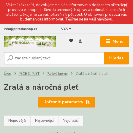
Vážení zákazníci, dovolujeme si vás informovat o dočasném přerušení
provozu e-shopu z důvodu technických úprav a optimalizace našich
služeb. Děkujeme za vaši přízeň a trpělivost. O obnovení provozu vás
budeme včas informovat. Těšíme se na vaši návštěvu.
CZK
info@prirodashop.cz
Menu
Hledat
Úvod
PÉČE O PLEŤ
Pleťové krémy
Zralá a náročná pleť
Zralá a náročná pleť
Upřesnit parametry
Nejnovější
Nejlevnější
Nejdražší