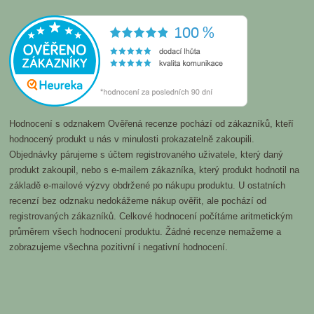
Hodnocení s odznakem Ověřená recenze pochází od zákazníků, kteří
hodnocený produkt u nás v minulosti prokazatelně zakoupili.
Objednávky párujeme s účtem registrovaného uživatele, který daný
produkt zakoupil, nebo s e-mailem zákazníka, který produkt hodnotil na
základě e-mailové výzvy obdržené po nákupu produktu. U ostatních
recenzí bez odznaku nedokážeme nákup ověřit, ale pochází od
registrovaných zákazníků. Celkové hodnocení počítáme aritmetickým
průměrem všech hodnocení produktu. Žádné recenze nemažeme a
zobrazujeme všechna pozitivní i negativní hodnocení.