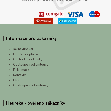
Můžete se kdykoli odhlásit. Zasíláme jednou za 14 dní.
Informace pro zákazníky
Jak nakupovat
Doprava a platba
Obchodní podmínky
Odstoupení od smlouvy
Reklamace
Kontakty
Blog
Odstoupení od smlouvy
Heureka - ověřeno zákazníky