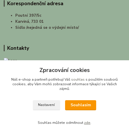
Korespondenční adresa
Poutní 397/5c
Karviná, 733 01
Sídlo /nejedná se o výdejní místo/
Kontakty
Zpracování cookies
prirodashop.cz
Náš e-shop a partneři potřebují Váš
souhlas
s použitím souborů
Gabriela Pawlasová Koppová
cookies, aby Vám mohli zobrazovat informace týkající se Vašich
zájmů.
info@prirodashop.cz
Souhlasím
Nastavení
Souhlas můžete odmítnout
zde
.
Vytvořeno na
Eshop-rychle.cz