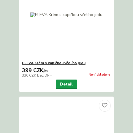
PLEVA Krém s kapičkou včelího jedu
399 CZK
/
ks
Není skladem
330 CZK
bez DPH
Detail