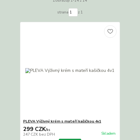
Zobrazuji 1-14 z 14
strana
z 1
PLEVA Výživný krém s mateří kašičkou 4v1
299 CZK
/
ks
Skladem
247 CZK
bez DPH