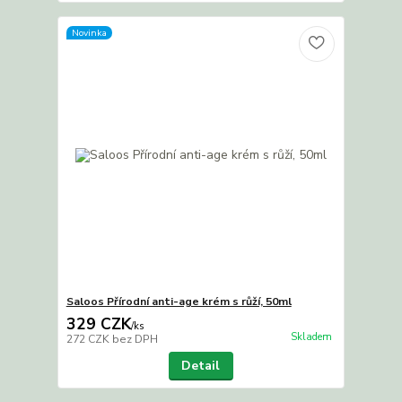
Novinka
Saloos Přírodní anti-age krém s růží, 50ml
329 CZK
/
ks
Skladem
272 CZK
bez DPH
Detail