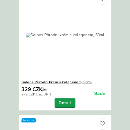
Saloos Přírodní krém s kolagenem, 50ml
329 CZK
/
ks
Skladem
272 CZK
bez DPH
Detail
Novinka