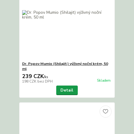
Dr. Popov Mumio (Shilajit) výživný noční krém, 50
ml
239 CZK
/
ks
Skladem
198 CZK
bez DPH
Detail