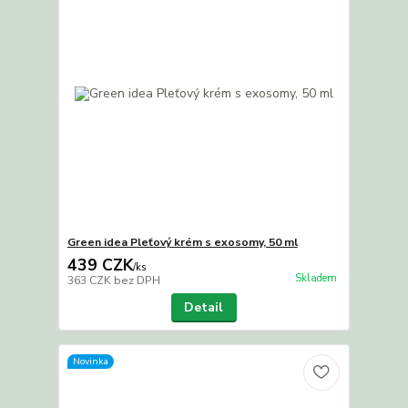
Green idea Pleťový krém s exosomy, 50 ml
439 CZK
/
ks
Skladem
363 CZK
bez DPH
Detail
Novinka