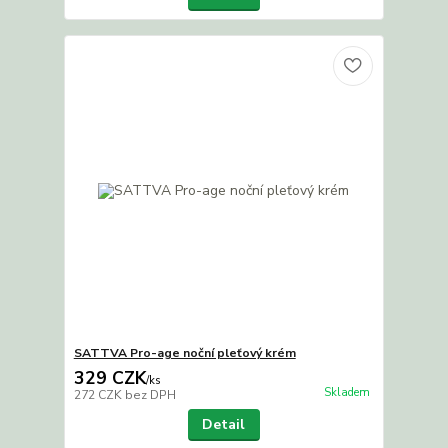
SATTVA Pro-age noční pleťový krém
329 CZK
/
ks
Skladem
272 CZK
bez DPH
Detail