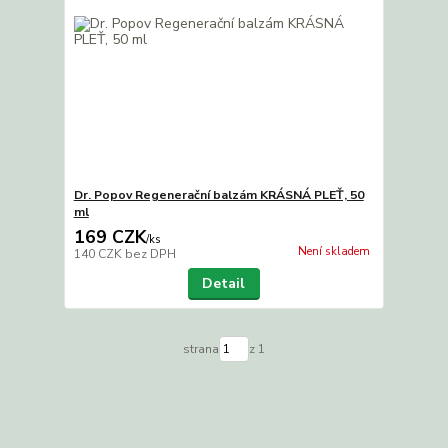
Dr. Popov Regenerační balzám KRÁSNÁ PLEŤ, 50
ml
169 CZK
/
ks
Není skladem
140 CZK
bez DPH
Detail
strana
z 1