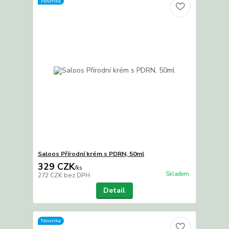
Novinka
Saloos Přírodní krém s PDRN, 50ml
329 CZK
/
ks
Skladem
272 CZK
bez DPH
Detail
Novinka