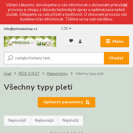
Vážení zákazníci, dovolujeme si vás informovat o dočasném přerušení
provozu e-shopu z důvodu technických úprav a optimalizace našich
služeb. Děkujeme za vaši přízeň a trpělivost. O obnovení provozu vás
budeme včas informovat. Těšíme se na vaši návštěvu.
CZK
info@prirodashop.cz
Menu
Hledat
Úvod
PÉČE O PLEŤ
Pleťové krémy
Všechny typy pleti
Všechny typy pleti
Upřesnit parametry
Nejnovější
Nejlevnější
Nejdražší