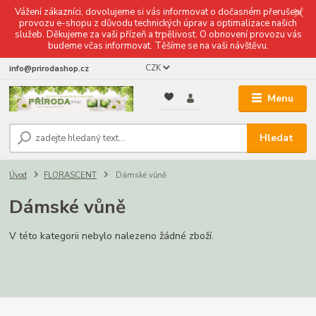
Vážení zákazníci, dovolujeme si vás informovat o dočasném přerušení
provozu e-shopu z důvodu technických úprav a optimalizace našich
služeb. Děkujeme za vaši přízeň a trpělivost. O obnovení provozu vás
budeme včas informovat. Těšíme se na vaši návštěvu.
CZK
info@prirodashop.cz
Menu
Hledat
Úvod
FLORASCENT
Dámské vůně
Dámské vůně
V této kategorii nebylo nalezeno žádné zboží.