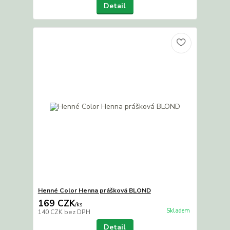
Detail
Henné Color Henna prášková BLOND
169 CZK
/
ks
Skladem
140 CZK
bez DPH
Detail