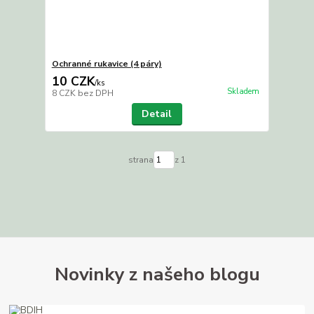
Ochranné rukavice (4 páry)
10 CZK
/
ks
Skladem
8 CZK
bez DPH
Detail
strana
z 1
Novinky z našeho blogu