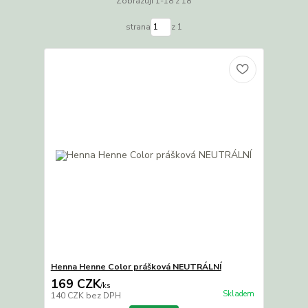
Zobrazuji 1-18 z 18
strana
z 1
Henna Henne Color prášková NEUTRÁLNÍ
169 CZK
/
ks
Skladem
140 CZK
bez DPH