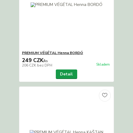
PREMIUM VÉGÉTAL Henna BORDÓ
249 CZK
/
ks
Skladem
206 CZK
bez DPH
Detail