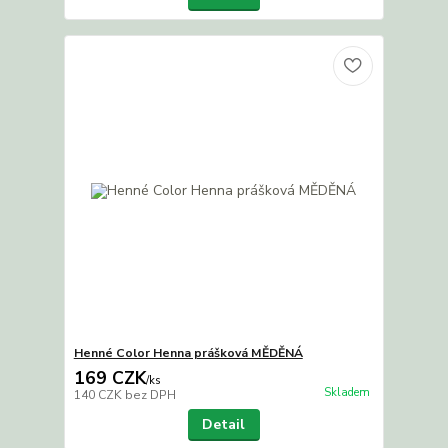
Henné Color Henna prášková MĚDĚNÁ
169 CZK
/
ks
Skladem
140 CZK
bez DPH
Detail