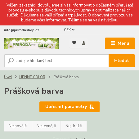
Vážení zákazníci, dovolujeme si vás informovat o dočasném přerušení
provozu e-shopu z důvodu technických úprav a optimalizace našich
služeb. Děkujeme za vaši přízeň a trpělivost. O obnovení provozu vás
budeme včas informovat. Těšíme se na vaši návštěvu.
CZK
info@prirodashop.cz
Menu
Hledat
Úvod
HENNE COLOR
Prášková barva
Prášková barva
Upřesnit parametry
Nejnovější
Nejlevnější
Nejdražší