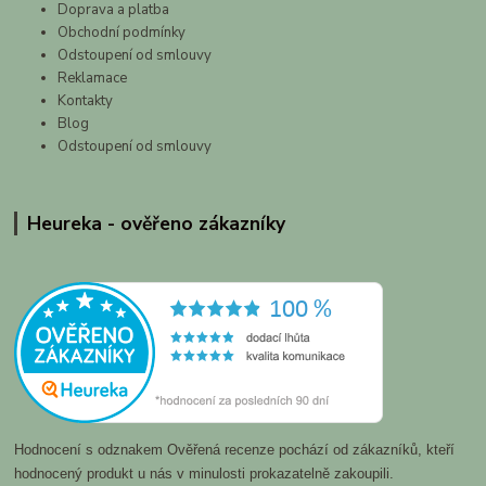
Doprava a platba
Obchodní podmínky
Odstoupení od smlouvy
Reklamace
Kontakty
Blog
Odstoupení od smlouvy
Heureka - ověřeno zákazníky
Hodnocení s odznakem Ověřená recenze pochází od zákazníků, kteří
hodnocený produkt u nás v minulosti prokazatelně zakoupili.