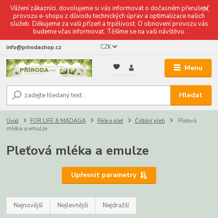
Vážení zákazníci, dovolujeme si vás informovat o dočasném přerušení
provozu e-shopu z důvodu technických úprav a optimalizace našich
služeb. Děkujeme za vaši přízeň a trpělivost. O obnovení provozu vás
budeme včas informovat. Těšíme se na vaši návštěvu.
CZK
info@prirodashop.cz
Menu
Hledat
Úvod
FOR LIFE & MADAGA
Péče o pleť
Čištění pleti
Pleťová
mléka a emulze
Pleťová mléka a emulze
Upřesnit parametry
Nejnovější
Nejlevnější
Nejdražší