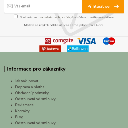
Přihlásit se
Souhlasím se
zpracováním osobních údajů
za účelem rozesílky newsletteru.
Můžete se kdykoli odhlásit. Zasíláme jednou za 14 dní.
Informace pro zákazníky
Jak nakupovat
Doprava a platba
Obchodní podmínky
Odstoupení od smlouvy
Reklamace
Kontakty
Blog
Odstoupení od smlouvy