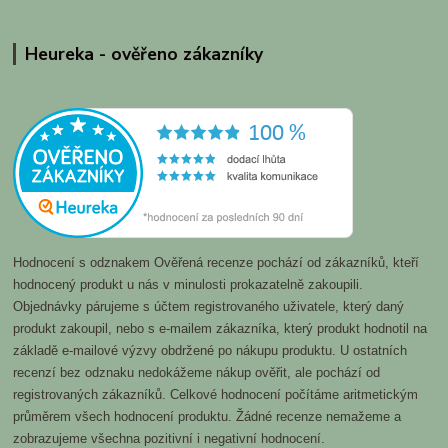
Heureka - ověřeno zákazníky
Hodnocení s odznakem Ověřená recenze pochází od zákazníků, kteří
hodnocený produkt u nás v minulosti prokazatelně zakoupili.
Objednávky párujeme s účtem registrovaného uživatele, který daný
produkt zakoupil, nebo s e-mailem zákazníka, který produkt hodnotil na
základě e-mailové výzvy obdržené po nákupu produktu. U ostatních
recenzí bez odznaku nedokážeme nákup ověřit, ale pochází od
registrovaných zákazníků. Celkové hodnocení počítáme aritmetickým
průměrem všech hodnocení produktu. Žádné recenze nemažeme a
zobrazujeme všechna pozitivní i negativní hodnocení.