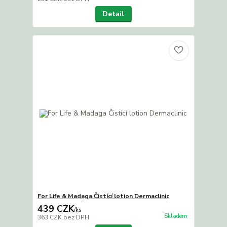
Detail
For Life & Madaga Čistící lotion Dermaclinic
439 CZK
/
ks
Skladem
363 CZK
bez DPH