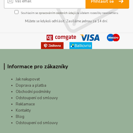
Přihlásit se
Souhlasím se
zpracováním osobních údajů
za účelem rozesílky newsletteru.
Můžete se kdykoli odhlásit. Zasíláme jednou za 14 dní.
Informace pro zákazníky
Jak nakupovat
Doprava a platba
Obchodní podmínky
Odstoupení od smlouvy
Reklamace
Kontakty
Blog
Odstoupení od smlouvy