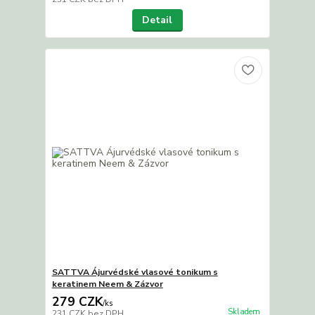
Detail
SATTVA Ájurvédské vlasové tonikum s
keratinem Neem & Zázvor
279 CZK
/
ks
Skladem
231 CZK
bez DPH