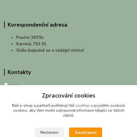
Korespondenční adresa
Poutní 397/5c
Karviná, 733 01
Sídlo /nejedná se o výdejní místo/
Kontakty
Zpracování cookies
prirodashop.cz
Náš e-shop a partneři potřebují Váš
souhlas
s použitím souborů
Gabriela Pawlasová Koppová
cookies, aby Vám mohli zobrazovat informace týkající se Vašich
zájmů.
info@prirodashop.cz
Souhlasím
Nastavení