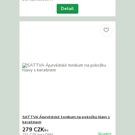
Detail
SATTVA Ájurvédské tonikum na pokožku hlavy s
keratinem
279 CZK
/
ks
Skladem
231 CZK
bez DPH