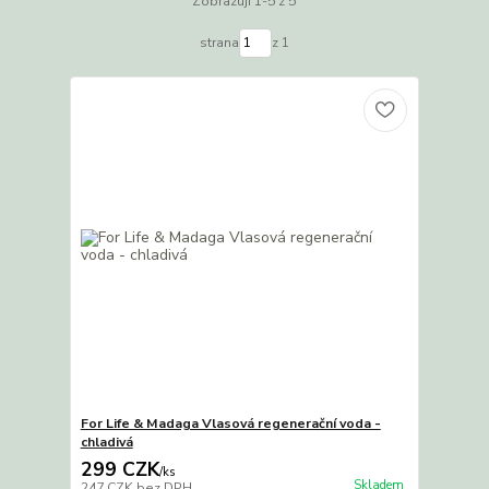
Zobrazuji 1-5 z 5
strana
z 1
For Life & Madaga Vlasová regenerační voda -
chladivá
299 CZK
/
ks
Skladem
247 CZK
bez DPH