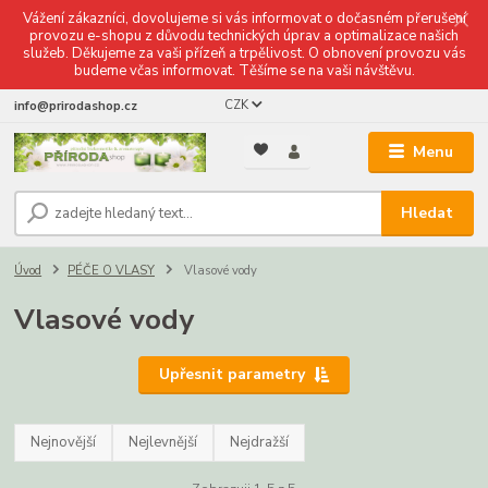
Vážení zákazníci, dovolujeme si vás informovat o dočasném přerušení
provozu e-shopu z důvodu technických úprav a optimalizace našich
služeb. Děkujeme za vaši přízeň a trpělivost. O obnovení provozu vás
budeme včas informovat. Těšíme se na vaši návštěvu.
CZK
info@prirodashop.cz
Menu
Hledat
Úvod
PÉČE O VLASY
Vlasové vody
Vlasové vody
Upřesnit parametry
Nejnovější
Nejlevnější
Nejdražší