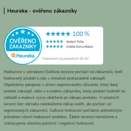
Heureka - ověřeno zákazníky
Hodnocení s odznakem Ověřená recenze pochází od zákazníků, kteří
hodnocený produkt u nás v minulosti prokazatelně zakoupili.
Objednávky párujeme s účtem registrovaného uživatele, který daný
produkt zakoupil, nebo s e-mailem zákazníka, který produkt hodnotil na
základě e-mailové výzvy obdržené po nákupu produktu. U ostatních
recenzí bez odznaku nedokážeme nákup ověřit, ale pochází od
registrovaných zákazníků. Celkové hodnocení počítáme aritmetickým
průměrem všech hodnocení produktu. Žádné recenze nemažeme a
zobrazujeme všechna pozitivní i negativní hodnocení.