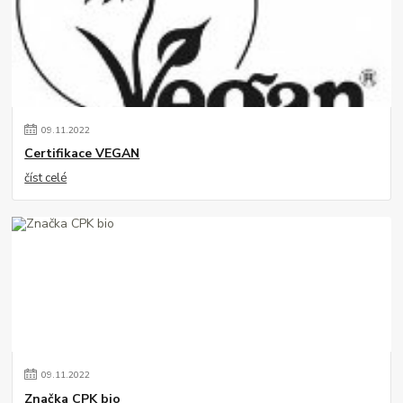
09
.
11
.
2022
Certifikace VEGAN
číst celé
09
.
11
.
2022
Značka CPK bio