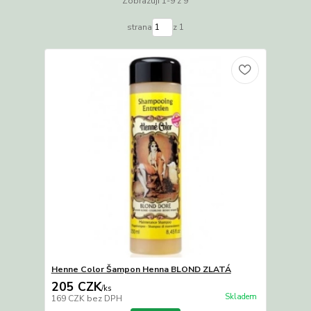
Zobrazuji 1-9 z 9
strana
z 1
Henne Color Šampon Henna BLOND ZLATÁ
205 CZK
/
ks
Skladem
169 CZK
bez DPH