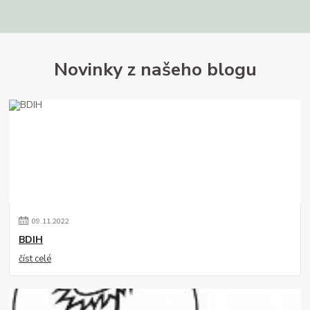
Novinky z našeho blogu
09
.
11
.
2022
BDIH
číst celé