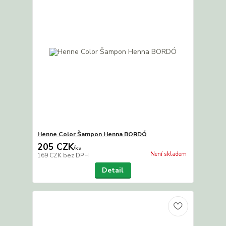
Henne Color Šampon Henna BORDÓ
205 CZK
/
ks
Není skladem
169 CZK
bez DPH
Detail