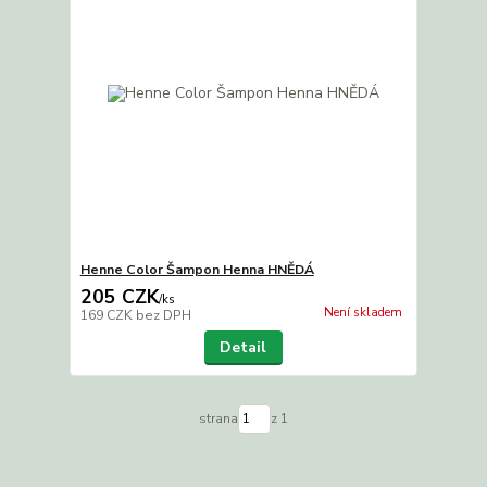
Henne Color Šampon Henna HNĚDÁ
205 CZK
/
ks
Není skladem
169 CZK
bez DPH
Detail
strana
z 1