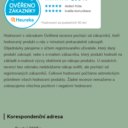
Hodnocení s odznakem Ověřená recenze pochází od zákazníků, kteří
hodnocený produkt u nás v minulosti prokazatelně zakoupili.
Objednávky párujeme s účtem registrovaného uživatele, který daný
produkt zakoupil, nebo s e-mailem zákazníka, který produkt hodnotil na
základě e-mailové výzvy obdržené po nákupu produktu. U ostatních
recenzí bez odznaku nedokážeme nákup ověřit, ale pochází od
registrovaných zákazníků. Celkové hodnocení počítáme aritmetickým
průměrem všech hodnocení produktu. Žádné recenze nemažeme a
zobrazujeme všechna pozitivní i negativní hodnocení.
Korespondenční adresa