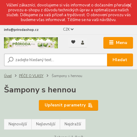
Vážení zákazníci, dovolujeme si vás informovat o dočasném přerušení
provozu e-shopu z důvodu technických úprav a optimalizace našich
služeb. Děkujeme za vaši přízeň a trpělivost. O obnovení provozu vás
budeme včas informovat. Těšíme se na vaši návštěvu.
CZK
info@prirodashop.cz
Menu
Hledat
Úvod
PÉČE O VLASY
Šampony s hennou
Šampony s hennou
Upřesnit parametry
Nejnovější
Nejlevnější
Nejdražší