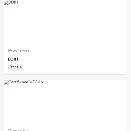
09
.
11
.
2022
BDIH
číst celé