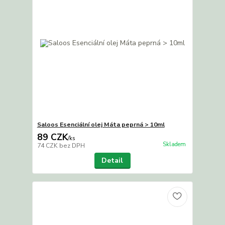
Saloos Esenciální olej Máta peprná > 10ml
89 CZK
/
ks
Skladem
74 CZK
bez DPH
Detail