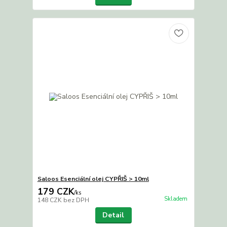
Saloos Esenciální olej CYPŘIŠ > 10ml
179 CZK
/
ks
Skladem
148 CZK
bez DPH
Detail