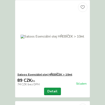
Saloos Esenciální olej HŘEBÍČEK > 10ml
89 CZK
/
ks
Skladem
74 CZK
bez DPH
Detail