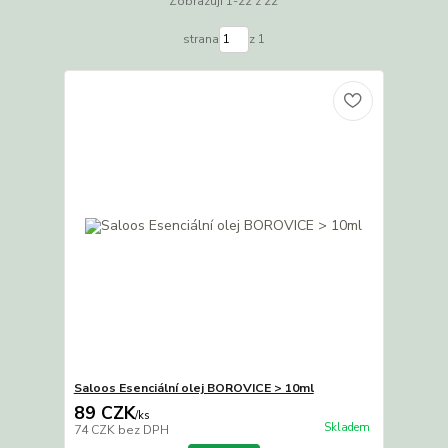
Zobrazuji 1-22 z 22
strana
z 1
Saloos Esenciální olej BOROVICE > 10ml
89 CZK
/
ks
Skladem
74 CZK
bez DPH