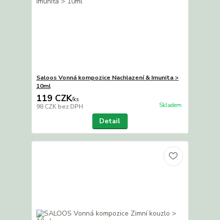
Saloos Vonná kompozice Nachlazení & Imunita >
10ml
119 CZK
/
ks
Skladem
98 CZK
bez DPH
Detail