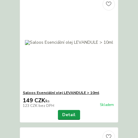
Saloos Esenciální olej LEVANDULE > 10ml
149 CZK
/
ks
Skladem
123 CZK
bez DPH
Detail