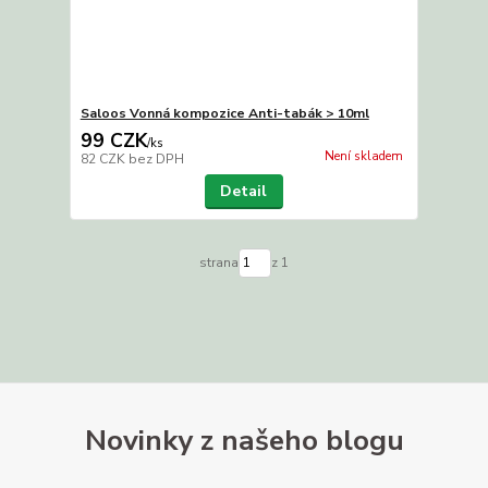
Saloos Vonná kompozice Anti-tabák > 10ml
99 CZK
/
ks
Není skladem
82 CZK
bez DPH
Detail
strana
z 1
Novinky z našeho blogu