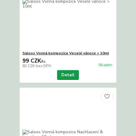
Saloos Vonná kompozice Veselé vánoce > 10ml
99 CZK
/
ks
Skladem
82 CZK
bez DPH
Detail