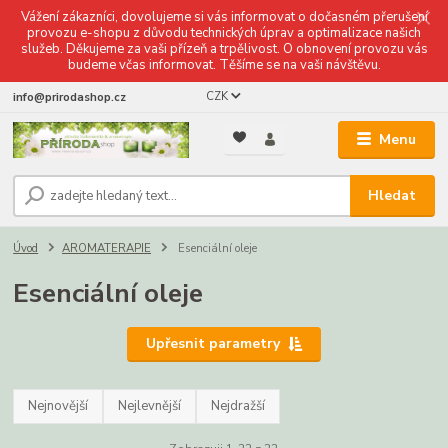
Vážení zákazníci, dovolujeme si vás informovat o dočasném přerušení
provozu e-shopu z důvodu technických úprav a optimalizace našich
služeb. Děkujeme za vaši přízeň a trpělivost. O obnovení provozu vás
budeme včas informovat. Těšíme se na vaši návštěvu.
CZK
info@prirodashop.cz
Menu
Hledat
Úvod
AROMATERAPIE
Esenciální oleje
Esenciální oleje
Upřesnit parametry
Nejnovější
Nejlevnější
Nejdražší