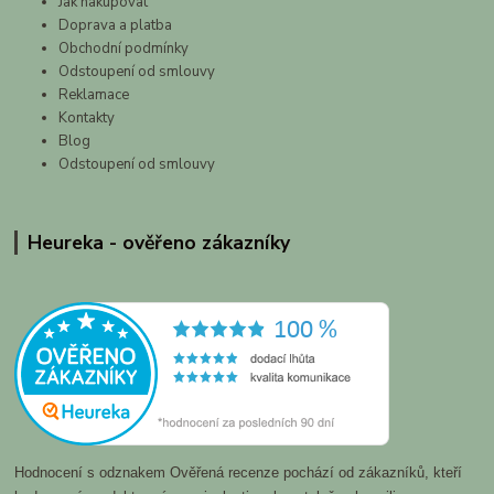
Jak nakupovat
Doprava a platba
Obchodní podmínky
Odstoupení od smlouvy
Reklamace
Kontakty
Blog
Odstoupení od smlouvy
Heureka - ověřeno zákazníky
Hodnocení s odznakem Ověřená recenze pochází od zákazníků, kteří