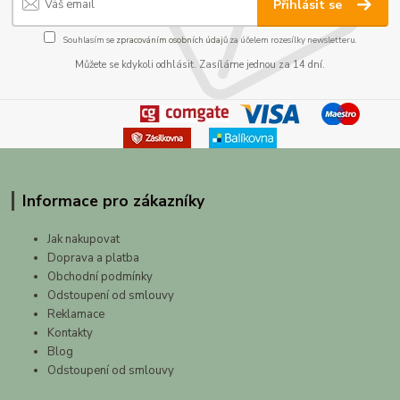
Přihlásit se
Souhlasím se
zpracováním osobních údajů
za účelem rozesílky newsletteru.
Můžete se kdykoli odhlásit. Zasíláme jednou za 14 dní.
Informace pro zákazníky
Jak nakupovat
Doprava a platba
Obchodní podmínky
Odstoupení od smlouvy
Reklamace
Kontakty
Blog
Odstoupení od smlouvy