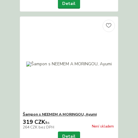
Detail
Šampon s NEEMEM A MORINGOU, Ayumi
319 CZK
/
ks
Není skladem
264 CZK
bez DPH
Detail