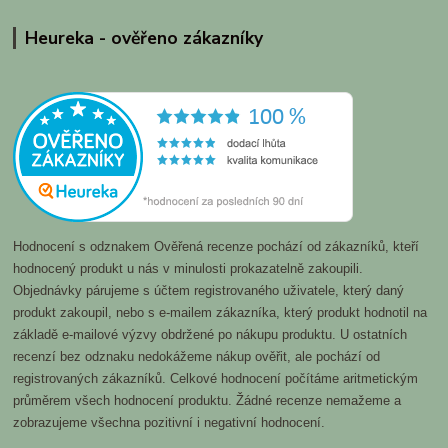
Heureka - ověřeno zákazníky
Hodnocení s odznakem Ověřená recenze pochází od zákazníků, kteří
hodnocený produkt u nás v minulosti prokazatelně zakoupili.
Objednávky párujeme s účtem registrovaného uživatele, který daný
produkt zakoupil, nebo s e-mailem zákazníka, který produkt hodnotil na
základě e-mailové výzvy obdržené po nákupu produktu. U ostatních
recenzí bez odznaku nedokážeme nákup ověřit, ale pochází od
registrovaných zákazníků. Celkové hodnocení počítáme aritmetickým
průměrem všech hodnocení produktu. Žádné recenze nemažeme a
zobrazujeme všechna pozitivní i negativní hodnocení.