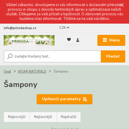
Vážení zákazníci, dovolujeme si vás informovat o dočasném přerušení
provozu e-shopu z důvodu technických úprav a optimalizace našich
služeb. Děkujeme za vaši přízeň a trpělivost. O obnovení provozu vás
budeme včas informovat. Těšíme se na vaši návštěvu.
CZK
info@prirodashop.cz
Menu
Hledat
Úvod
AYUMI NATURALS
Šampony
Šampony
Upřesnit parametry
Nejnovější
Nejlevnější
Nejdražší