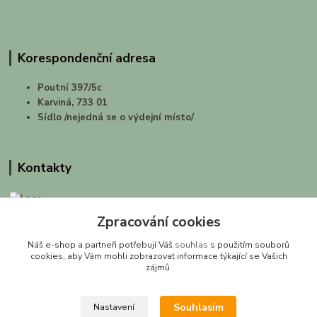
Korespondenční adresa
Poutní 397/5c
Karviná, 733 01
Sídlo /nejedná se o výdejní místo/
Kontakty
Zpracování cookies
prirodashop.cz
Náš e-shop a partneři potřebují Váš
souhlas
s použitím souborů
Gabriela Pawlasová Koppová
cookies, aby Vám mohli zobrazovat informace týkající se Vašich
zájmů.
info@prirodashop.cz
Souhlasím
Nastavení