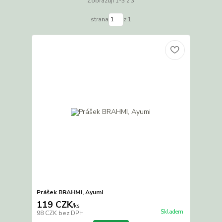
Zobrazuji 1-3 z 3
strana
z 1
Prášek BRAHMI, Ayumi
119 CZK
/
ks
Skladem
98 CZK
bez DPH