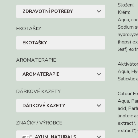
Složení:
ZDRAVOTNÍ POTŘEBY
Krém:
Aqua, coc
Sodium su
EKOTAŠKY
hydrolyze
(hops) ex
EKOTAŠKY
leaf) ext
AROMATERAPIE
Aktivátor
Aqua, Hyd
AROMATERAPIE
Salicylic
DÁRKOVÉ KAZETY
Colour Fi
Aqua, Par
DÁRKOVÉ KAZETY
acid, Par
linoleic 
ZNAČKY / VÝROBCE
extract*,
extract*,
AYUMI NATURALS