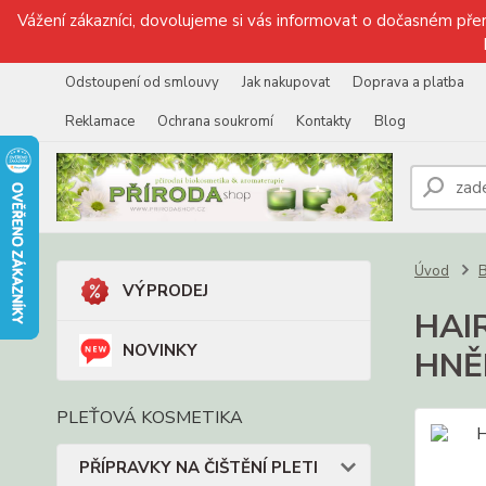
Vážení zákazníci, dovolujeme si vás informovat o dočasném přer
Odstoupení od smlouvy
Jak nakupovat
Doprava a platba
Reklamace
Ochrana soukromí
Kontakty
Blog
Úvod
VÝPRODEJ
HAIR
NOVINKY
HNĚ
PLEŤOVÁ KOSMETIKA
PŘÍPRAVKY NA ČIŠTĚNÍ PLETI