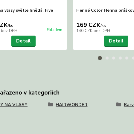
a vlasy světle hnědá, Five
Henné Color Henna práško
CZK
169 CZK
/
ks
/
ks
Skladem
K
bez DPH
140 CZK
bez DPH
Detail
Detail
zařazeno v kategoriích
Y NA VLASY
HAIRWONDER
Barv