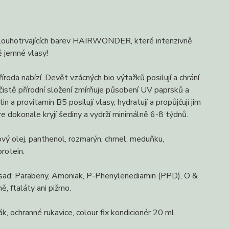
 dlouhotrvajících barev HAIRWONDER, které intenzivně
ně jemné vlasy!
roda nabízí. Devět vzácných bio výtažků posilují a chrání
, čistě přírodní složení zmírňuje působení UV paprsků a
 a provitamín B5 posilují vlasy, hydratují a propůjčují jim
e dokonale kryjí šediny a vydrží minimálně 6-8 týdnů.
nový olej, panthenol, rozmarýn, chmel, meduňku,
protein.
řísad: Parabeny, Amoniak, P-Phenylenediamin (PPD), O &
, ftaláty ani pižmo.
k, ochranné rukavice, colour fix kondicionér 20 ml.