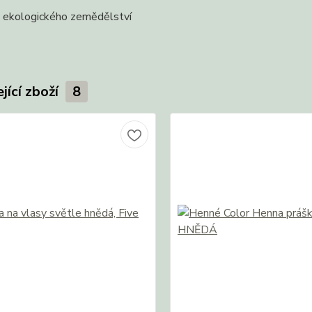
t ekologického zemědělství
jící zboží
8