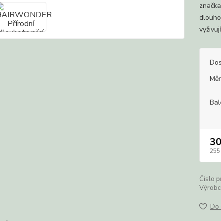
značka
dlouho
vyživují
Dos
Měr
Bal
3
255
Číslo p
Výrobc
Do 