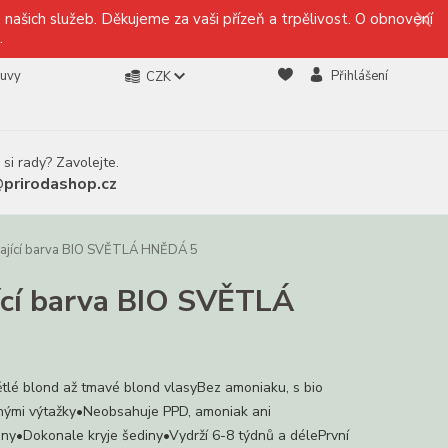
našich služeb. Děkujeme za vaši přízeň a trpělivost. O obnovení
.
ouvy
Přihlášení
CZK
 si rady? Zavolejte.
@prirodashop.cz
ající barva BIO SVĚTLÁ HNĚDÁ 5
cí barva BIO SVĚTLÁ
ětlé blond až tmavé blond vlasyBez amoniaku, s bio
nnými výtažky•Neobsahuje PPD, amoniak ani
ny•Dokonale kryje šediny•Vydrží 6-8 týdnů a délePrvní