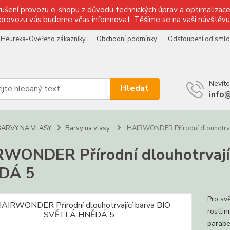
ušení provozu e-shopu z důvodu technických úprav a optimalizace 
provozu vás budeme včas informovat. Těšíme se na vaši návštěvu
Heureka-Ověřeno zákazníky
Obchodní podmínky
Odstoupení od sml
Nevíte
Hledat
info
BARVY NA VLASY
Barvy na vlasy
HAIRWONDER Přírodní dlouhotrv
WONDER Přírodní dlouhotrvají
DÁ 5
Pro sv
rostli
parabe