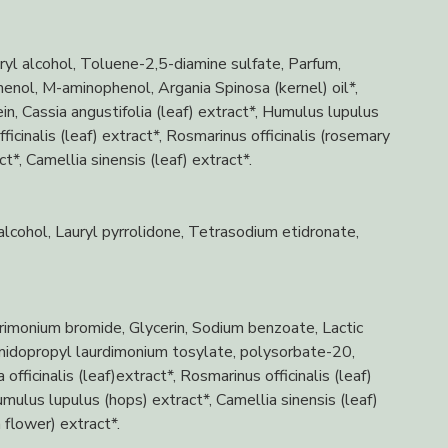
l alcohol, Toluene-2,5-diamine sulfate, Parfum,
henol, M-aminophenol, Argania Spinosa (kernel) oil*,
, Cassia angustifolia (leaf) extract*, Humulus lupulus
ficinalis (leaf) extract*, Rosmarinus officinalis (rosemary
t*, Camellia sinensis (leaf) extract*.
lcohol, Lauryl pyrrolidone, Tetrasodium etidronate,
etrimonium bromide, Glycerin, Sodium benzoate, Lactic
midopropyl laurdimonium tosylate, polysorbate-20,
ficinalis (leaf)extract*, Rosmarinus officinalis (leaf)
umulus lupulus (hops) extract*, Camellia sinensis (leaf)
 flower) extract*.