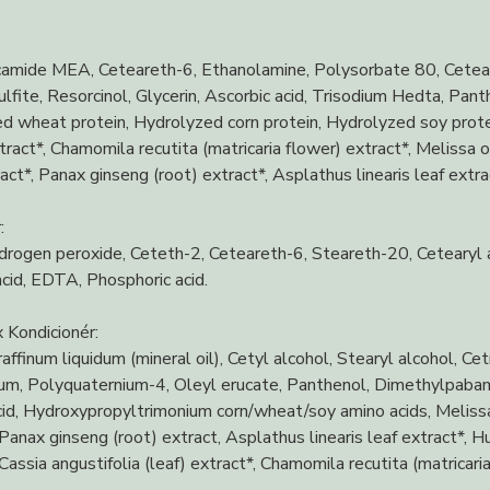
amide MEA, Ceteareth-6, Ethanolamine, Polysorbate 80, Ceteary
lfite, Resorcinol, Glycerin, Ascorbic acid, Trisodium Hedta, Pant
d wheat protein, Hydrolyzed corn protein, Hydrolyzed soy protein
tract*, Chamomila recutita (matricaria flower) extract*, Melissa of
ract*, Panax ginseng (root) extract*, Asplathus linearis leaf extrac
:
rogen peroxide, Ceteth-2, Ceteareth-6, Steareth-20, Cetearyl a
 acid, EDTA, Phosphoric acid.
x Kondicionér:
affinum liquidum (mineral oil), Cetyl alcohol, Stearyl alcohol, C
fum, Polyquaternium-4, Oleyl erucate, Panthenol, Dimethylpaba
acid, Hydroxypropyltrimonium corn/wheat/soy amino acids, Melissa of
 Panax ginseng (root) extract, Asplathus linearis leaf extract*, H
 Cassia angustifolia (leaf) extract*, Chamomila recutita (matricaria