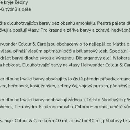
e kryje šediny
-8 týdnů a déle
čka dlouhotrvajících barev bez obsahu amoniaku. Pestrá paleta
yživují a posilují vlasy. Pro krásné a zářivé barvy a zdravé, hedváb
rwonder Colour & Care jsou obohaceny o to nejlepší, co Matka pří
 vlasu, přináší vlasům optimální péči a briliantový lesk. Speciální
ržet barvu dlouho sytou a výraznou. Bio arganový olej, fytokeratin
a hebkost. Dlouhotrvající barvy na vlasy Hairwonder Colour & Car
r dlouhotrvající barvy obsahují tyto čistě přírodní přísady: arga
vec, heřmánek, kasii, ženšen, zelený čaj, sojový protein, pšeničný 
r dlouhotrvající barvy neobsahují žádnou z těchto škodlivých p
enol, Tetrahydro-6-nitroquinoxalin, Chlororesorcinol, umělé vůně
sahuje: Colour & Care krém 40 ml, aktivátor 40 ml, příbalový letá