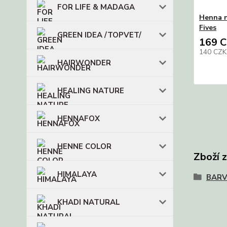
FOR LIFE & MADAGA
Henna n
Fives
GREEN IDEA /TOPVET/
169 
140 CZ
HAIRWONDER
HEALING NATURE
HENNAFOX
HENNE COLOR
Zboží 
HIMALAYA
BARV
KHADI NATURAL