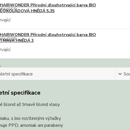
HAIRWONDER Přírodní dlouhotrvající barva BIO
ČOKOLÁDOVÁ HNĚDÁ 5.35
HAIRWONDER Přírodní dlouhotrvající barva BIO
TMAVÁ HNĚDÁ 3
etní specifikace
Sou
tní specifikace
lé blond až tmavé blond vlasy
aku, s bio rostlinnými výtažky
uje PPD, amoniak ani parabeny