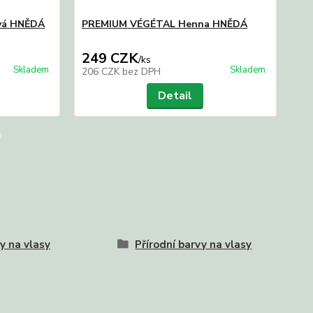
vá HNĚDÁ
PREMIUM VÉGÉTAL Henna HNĚDÁ
Vo
249 CZK
2
/
ks
Skladem
Skladem
206 CZK
bez DPH
20
Detail
y na vlasy
Přírodní barvy na vlasy