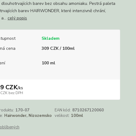
 dlouhotrvajících barev bez obsahu amoniaku. Pestrá paleta
trvajících barev HAIRWONDER, které intenzivně chrání,
 a...
celý popis
tupnost
Skladem
ná cena
309 CZK / 100ml
ení
100 ml
09 CZK
/
ks
 CZK
bez DPH
roduktu:
170-07
EAN kód:
8710267120060
e:
Hairwonder, Nizozemsko
velikost:
100ml
oblíbených