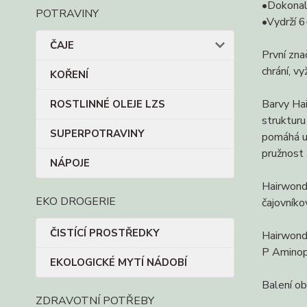
•Dokonal
POTRAVINY
•Vydrží 6
ČAJE
První zna
chrání, v
KOŘENÍ
Barvy Hai
ROSTLINNÉ OLEJE LZS
strukturu
SUPERPOTRAVINY
pomáhá ud
pružnost 
NÁPOJE
Hairwonde
EKO DROGERIE
čajovníko
ČISTÍCÍ PROSTŘEDKY
Hairwonde
P Aminoph
EKOLOGICKÉ MYTÍ NÁDOBÍ
Balení ob
ZDRAVOTNÍ POTŘEBY