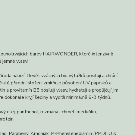
 dlouhotrvajících barev HAIRWONDER, které intenzivně
ně jemné vlasy!
roda nabízí. Devět vzácných bio výtažků posilují a chrání
, čistě přírodní složení zmírňuje působení UV paprsků a
 a provitamín B5 posilují vlasy, hydratují a propůjčují jim
e dokonale kryjí šediny a vydrží minimálně 6-8 týdnů.
nový olej, panthenol, rozmarýn, chmel, meduňku,
protein.
řísad: Parabeny, Amoniak, P-Phenylenediamin (PPD), O &