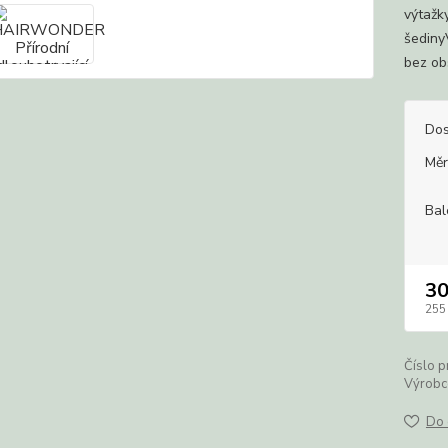
výtažk
šediny
bez ob
Dos
Měr
Bal
3
255
Číslo p
Výrobc
Do 