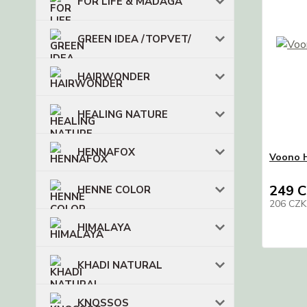
FOR LIFE & MADAGA
GREEN IDEA /TOPVET/
HAIRWONDER
HEALING NATURE
HENNAFOX
Voono 
249 
HENNE COLOR
206 CZ
HIMALAYA
KHADI NATURAL
KNOSSOS