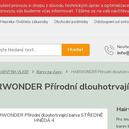
ušení provozu e-shopu z důvodu technických úprav a optimalizace 
provozu vás budeme včas informovat. Těšíme se na vaši návštěvu
Heureka-Ověřeno zákazníky
Obchodní podmínky
Odstoupení od sml
Nevíte
Hledat
info
BARVY NA VLASY
Barvy na vlasy
HAIRWONDER Přírodní dlouhotrv
WONDER Přírodní dlouhotrvaj
Hair
Pro tm
barev 