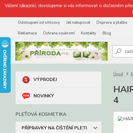
Vážení zákazníci, dovolujeme si vás informovat o dočasném přer
Odstoupení od smlouvy
Jak nakupovat
Doprava a platba
Reklamace
Ochrana soukromí
Kontakty
Blog
Úvod
VÝPRODEJ
HAIR
NOVINKY
4
PLEŤOVÁ KOSMETIKA
PŘÍPRAVKY NA ČIŠTĚNÍ PLETI