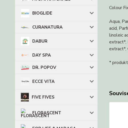
Colour Fi
BIOGLIDE
Aqua, Par
CURANATURA
acid, Par
linoleic 
DABUR
extract*,
extract*,
DAY SPA
* produk
DR. POPOV
ECCE VITA
Souvise
FIVE FIVES
FLORASCENT