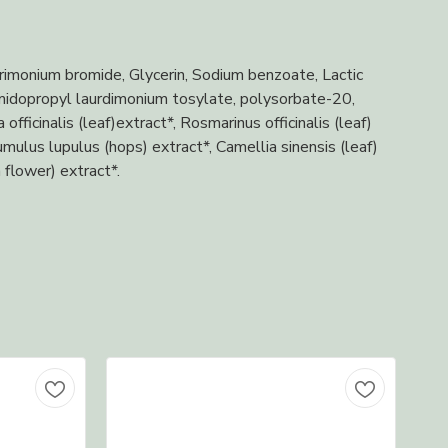
etrimonium bromide, Glycerin, Sodium benzoate, Lactic
midopropyl laurdimonium tosylate, polysorbate-20,
ficinalis (leaf)extract*, Rosmarinus officinalis (leaf)
umulus lupulus (hops) extract*, Camellia sinensis (leaf)
 flower) extract*.