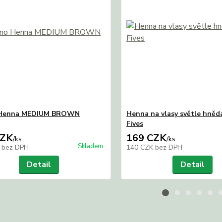
Henna MEDIUM BROWN
Henna na vlasy světle hnědá
Fives
CZK
169 CZK
/
ks
/
ks
Skladem
K
bez DPH
140 CZK
bez DPH
Detail
Detail