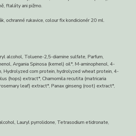
, ftaláty ani pižmo.
k, ochranné rukavice, colour fix kondicionér 20 ml.
l alcohol, Toluene-2,5-diamine sulfate, Parfum,
henol, Argania Spinosa (kernel) oil*, M-aminophenol, 4-
 Hydrolyzed corn protein, hydrolyzed wheat protein, 4-
lus (hops) extract*, Chamomila recutita (matricaria
 (rosemary leaf) extract*, Panax ginseng (root) extract*,
lcohol, Lauryl pyrrolidone, Tetrasodium etidronate,