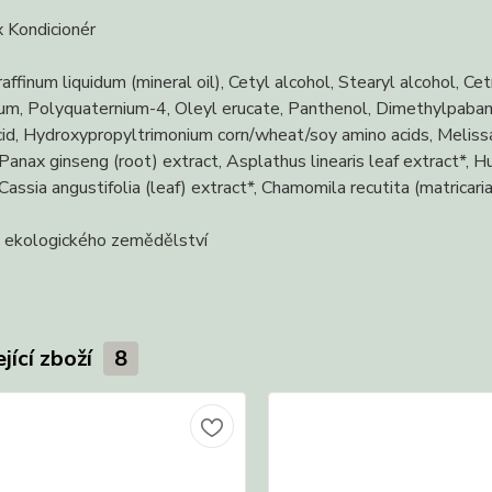
x Kondicionér
affinum liquidum (mineral oil), Cetyl alcohol, Stearyl alcohol, C
fum, Polyquaternium-4, Oleyl erucate, Panthenol, Dimethylpaba
acid, Hydroxypropyltrimonium corn/wheat/soy amino acids, Melissa of
 Panax ginseng (root) extract, Asplathus linearis leaf extract*, H
 Cassia angustifolia (leaf) extract*, Chamomila recutita (matricaria
t ekologického zemědělství
jící zboží
8