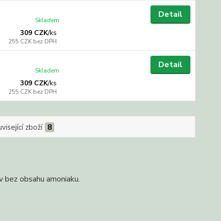
Detail
Skladem
309 CZK
/
ks
255 CZK
bez DPH
Detail
Skladem
309 CZK
/
ks
255 CZK
bez DPH
visející zboží
8
ev bez obsahu amoniaku.