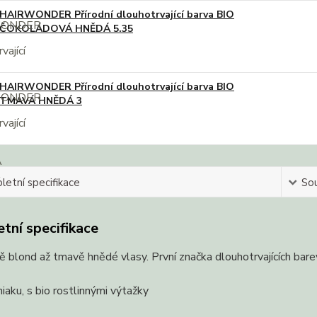
HAIRWONDER Přírodní dlouhotrvající barva BIO
ČOKOLÁDOVÁ HNĚDÁ 5.35
HAIRWONDER Přírodní dlouhotrvající barva BIO
TMAVÁ HNĚDÁ 3
etní specifikace
Sou
tní specifikace
 blond až tmavě hnědé vlasy. První značka dlouhotrvajících bar
aku, s bio rostlinnými výtažky