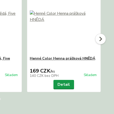
, Five
Henné Color Henna prášková HNĚDÁ
PR
169 CZK
2
/
ks
Skladem
Skladem
140 CZK
bez DPH
20
Detail