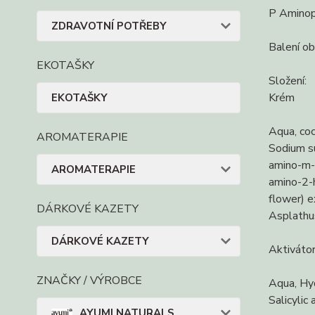
P Aminoph
ZDRAVOTNÍ POTŘEBY
Balení ob
EKOTAŠKY
Složení:
Krém
EKOTAŠKY
Aqua, coc
AROMATERAPIE
Sodium su
amino-m-c
AROMATERAPIE
amino-2-h
flower) e
DÁRKOVÉ KAZETY
Asplathus
DÁRKOVÉ KAZETY
Aktiváto
ZNAČKY / VÝROBCE
Aqua, Hyd
Salicylic
AYUMI NATURALS