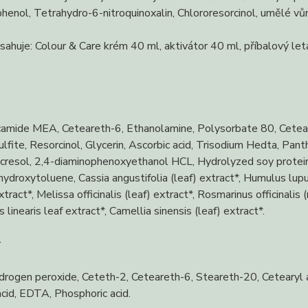
enol, Tetrahydro-6-nitroquinoxalin, Chlororesorcinol, umělé vůně
sahuje: Colour & Care krém 40 ml, aktivátor 40 ml, příbalový letá
amide MEA, Ceteareth-6, Ethanolamine, Polysorbate 80, Ceteary
lfite, Resorcinol, Glycerin, Ascorbic acid, Trisodium Hedta, Pant
resol, 2,4-diaminophenoxyethanol HCL, Hydrolyzed soy protein,
ydroxytoluene, Cassia angustifolia (leaf) extract*, Humulus lupu
xtract*, Melissa officinalis (leaf) extract*, Rosmarinus officinalis
 linearis leaf extract*, Camellia sinensis (leaf) extract*.
r
rogen peroxide, Ceteth-2, Ceteareth-6, Steareth-20, Cetearyl a
 acid, EDTA, Phosphoric acid.