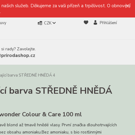
našich služeb. Děkujeme za vaši přízeň a trpělivost. O obnovení
.
ouvy
Přihlášení
CZK
 si rady? Zavolejte.
@prirodashop.cz
ající barva STŘEDNĚ HNĚDÁ 4
ící barva STŘEDNĚ HNĚDÁ
wonder Colour & Care 100 ml
avě blond až tmavě hnědé vlasy. První značka dlouhotrvajících
bez obsahu amoniaku.Bez amoniaku, s bio rostlinnými