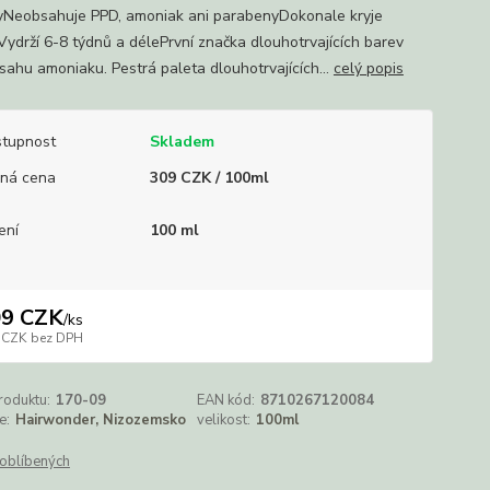
yNeobsahuje PPD, amoniak ani parabenyDokonale kryje
Vydrží 6-8 týdnů a délePrvní značka dlouhotrvajících barev
sahu amoniaku. Pestrá paleta dlouhotrvajících...
celý popis
tupnost
Skladem
ná cena
309 CZK / 100ml
ení
100 ml
09 CZK
/
ks
 CZK
bez DPH
roduktu:
170-09
EAN kód:
8710267120084
e:
Hairwonder, Nizozemsko
velikost:
100ml
oblíbených