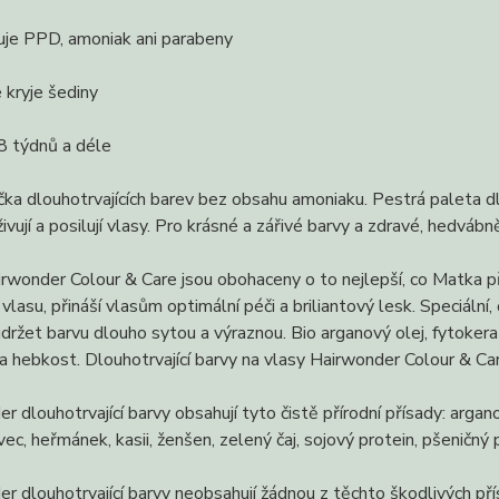
je PPD, amoniak ani parabeny
kryje šediny
8 týdnů a déle
čka dlouhotrvajících barev bez obsahu amoniaku. Pestrá paleta
yživují a posilují vlasy. Pro krásné a zářivé barvy a zdravé, hedváb
rwonder Colour & Care jsou obohaceny o to nejlepší, co Matka pří
 vlasu, přináší vlasům optimální péči a briliantový lesk. Speciální
ržet barvu dlouho sytou a výraznou. Bio arganový olej, fytokeratin
a hebkost. Dlouhotrvající barvy na vlasy Hairwonder Colour & Car
r dlouhotrvající barvy obsahují tyto čistě přírodní přísady: arga
vec, heřmánek, kasii, ženšen, zelený čaj, sojový protein, pšeničný 
r dlouhotrvající barvy neobsahují žádnou z těchto škodlivých p