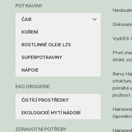
POTRAVINY
Neobsahu
ČAJE
Dokonale 
KOŘENÍ
Vydrží 6-
ROSTLINNÉ OLEJE LZS
První zna
SUPERPOTRAVINY
chrání, v
NÁPOJE
Barvy Hai
strukturu
EKO DROGERIE
pomáhá ud
pružnost 
ČISTÍCÍ PROSTŘEDKY
Hairwonde
EKOLOGICKÉ MYTÍ NÁDOBÍ
čajovníko
ZDRAVOTNÍ POTŘEBY
Hairwonde