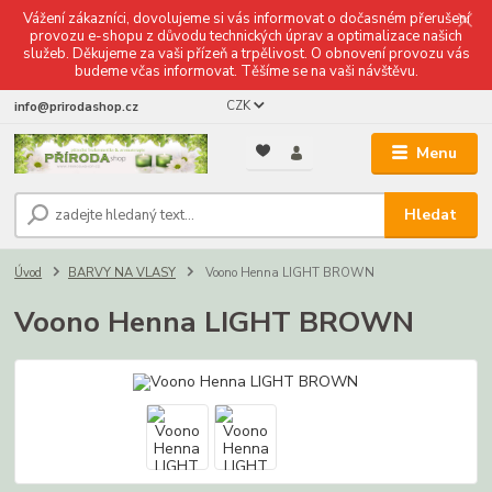
Vážení zákazníci, dovolujeme si vás informovat o dočasném přerušení
provozu e-shopu z důvodu technických úprav a optimalizace našich
služeb. Děkujeme za vaši přízeň a trpělivost. O obnovení provozu vás
budeme včas informovat. Těšíme se na vaši návštěvu.
CZK
info@prirodashop.cz
Menu
Hledat
Úvod
BARVY NA VLASY
Voono Henna LIGHT BROWN
Voono Henna LIGHT BROWN