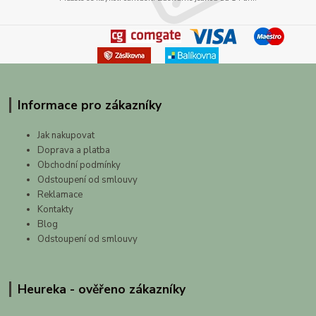
Informace pro zákazníky
Jak nakupovat
Doprava a platba
Obchodní podmínky
Odstoupení od smlouvy
Reklamace
Kontakty
Blog
Odstoupení od smlouvy
Heureka - ověřeno zákazníky