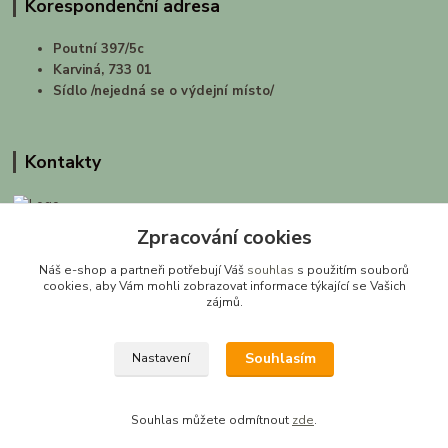
Korespondenční adresa
Poutní 397/5c
Karviná, 733 01
Sídlo /nejedná se o výdejní místo/
Kontakty
Zpracování cookies
prirodashop.cz
Náš e-shop a partneři potřebují Váš
souhlas
s použitím souborů
Gabriela Pawlasová Koppová
cookies, aby Vám mohli zobrazovat informace týkající se Vašich
zájmů.
info@prirodashop.cz
Souhlasím
Nastavení
Souhlas můžete odmítnout
zde
.
Vytvořeno na
Eshop-rychle.cz