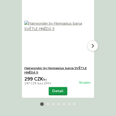
Hairwonder by Hennaplus barva SVĚTLE
Henna na vla
HNĚDÁ 5
299 CZK
169 CZK
/
ks
Skladem
247 CZK
bez DPH
140 CZK
bez
Detail