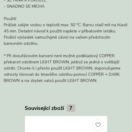
- ŠETRNÁ K POKOŽCE
- SNADNO SE MÍCHÁ
Použití:
Prášek zalijte vodou o teplotě max. 50 °C. Barvu stačí mít na hlavě
45 min. Detailní návod k použití najdete v příbalovém letáku.
Finální výsledek samozřejmě závisí na vašem předchozím
barevném odstínu.
* Při dvoufázovém barvení není možné podkladový COPPER
přebarvit odstínem LIGHT BROWN, jelikož se jedná o světlejší
odstín. Chcete-li i přesto použít LIGHT BROWN, doporučujeme
odrosty tónovat do tmavšího odstínu pomocí COPPER + DARK
BROWN a na zbytek valsů použít LIGHT BROWN.
Související zboží
7