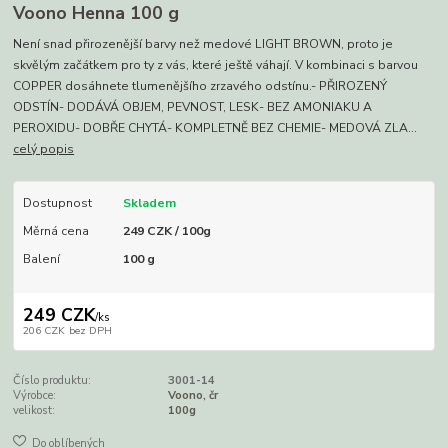
Voono Henna 100 g
Není snad přirozenější barvy než medové LIGHT BROWN, proto je
skvělým začátkem pro ty z vás, které ještě váhají. V kombinaci s barvou
COPPER dosáhnete tlumenějšího zrzavého odstínu.- PŘIROZENÝ
ODSTÍN- DODÁVÁ OBJEM, PEVNOST, LESK- BEZ AMONIAKU A
PEROXIDU- DOBŘE CHYTÁ- KOMPLETNĚ BEZ CHEMIE- MEDOVÁ ZLA...
celý popis
Dostupnost
Skladem
Měrná cena
249 CZK / 100g
Balení
100 g
249 CZK
/
ks
206 CZK
bez DPH
Číslo produktu:
3001-14
Výrobce:
Voono, čr
velikost:
100g
Do oblíbených