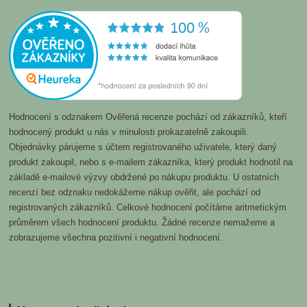
Hodnocení s odznakem Ověřená recenze pochází od zákazníků, kteří
hodnocený produkt u nás v minulosti prokazatelně zakoupili.
Objednávky párujeme s účtem registrovaného uživatele, který daný
produkt zakoupil, nebo s e-mailem zákazníka, který produkt hodnotil na
základě e-mailové výzvy obdržené po nákupu produktu. U ostatních
recenzí bez odznaku nedokážeme nákup ověřit, ale pochází od
registrovaných zákazníků. Celkové hodnocení počítáme aritmetickým
průměrem všech hodnocení produktu. Žádné recenze nemažeme a
zobrazujeme všechna pozitivní i negativní hodnocení.