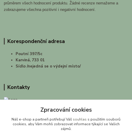
průměrem všech hodnocení produktu. Žádné recenze nemažeme a
zobrazujeme všechna pozitivní i negativní hodnocení.
Korespondenční adresa
Poutní 397/5c
Karviná, 733 01
Sídlo /nejedná se o výdejní místo/
Kontakty
Zpracování cookies
prirodashop.cz
Náš e-shop a partneři potřebují Váš
souhlas
s použitím souborů
Gabriela Pawlasová Koppová
cookies, aby Vám mohli zobrazovat informace týkající se Vašich
zájmů.