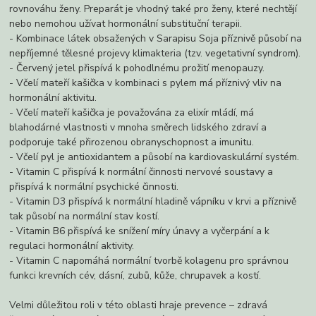
rovnováhu ženy. Preparát je vhodný také pro ženy, které nechtějí
nebo nemohou užívat hormonální substituční terapii.
- Kombinace látek obsažených v Sarapisu Soja příznivě působí na
nepříjemné tělesné projevy klimakteria (tzv. vegetativní syndrom).
- Červený jetel přispívá k pohodlnému prožití menopauzy.
- Včelí mateří kašička v kombinaci s pylem má příznivý vliv na
hormonální aktivitu.
- Včelí mateří kašička je považována za elixír mládí, má
blahodárné vlastnosti v mnoha směrech lidského zdraví a
podporuje také přirozenou obranyschopnost a imunitu.
- Včelí pyl je antioxidantem a působí na kardiovaskulární systém.
- Vitamin C přispívá k normální činnosti nervové soustavy a
přispívá k normální psychické činnosti.
- Vitamin D3 přispívá k normální hladině vápníku v krvi a příznivě
tak působí na normální stav kostí.
- Vitamin B6 přispívá ke snížení míry únavy a vyčerpání a k
regulaci hormonální aktivity.
- Vitamin C napomáhá normální tvorbě kolagenu pro správnou
funkci krevních cév, dásní, zubů, kůže, chrupavek a kostí.
Velmi důležitou roli v této oblasti hraje prevence – zdravá