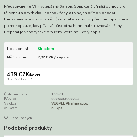
Představujeme Vám vylepšený Sarapis Soja, který přináší pomoc pro
tělesnou a psychickou pohodu ženy, a to nejen přímo v období
klimakteria, ale blahodárně působí také v období před menopauzou a
po menopauze, kdy příznivě působí na hormonální rovnováhu ženy.
Preparát je vhodný také pro ženy, které ne...
celý popis
Dostupnost
Skladem
Měrná cena
7,32 CZK / kapsle
439 CZK
/
balení
392 CZK
bez DPH
Číslo produktu:
163-01
EAN kód:
9005333000711
Výrobce:
VEGALL Pharma s.r.o.
velikost:
60 kps.
Do oblíbených
Podobné produkty