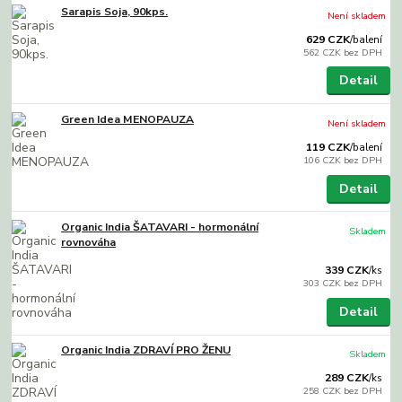
Sarapis Soja, 90kps.
Není skladem
629 CZK
/
balení
562 CZK
bez DPH
Detail
Green Idea MENOPAUZA
Není skladem
119 CZK
/
balení
106 CZK
bez DPH
Detail
Organic India ŠATAVARI - hormonální
Skladem
rovnováha
339 CZK
/
ks
303 CZK
bez DPH
Detail
Organic India ZDRAVÍ PRO ŽENU
Skladem
289 CZK
/
ks
258 CZK
bez DPH