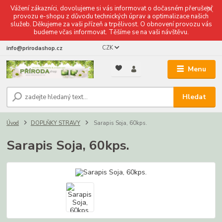
Vážení zákazníci, dovolujeme si vás informovat o dočasném přerušení
provozu e-shopu z důvodu technických úprav a optimalizace našich
služeb. Děkujeme za vaši přízeň a trpělivost. O obnovení provozu vás
budeme včas informovat. Těšíme se na vaši návštěvu.
CZK
info@prirodashop.cz
Menu
Hledat
Úvod
DOPLŇKY STRAVY
Sarapis Soja, 60kps.
Sarapis Soja, 60kps.