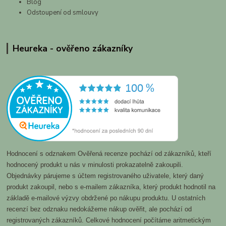
Blog
Odstoupení od smlouvy
Heureka - ověřeno zákazníky
Hodnocení s odznakem Ověřená recenze pochází od zákazníků, kteří
hodnocený produkt u nás v minulosti prokazatelně zakoupili.
Objednávky párujeme s účtem registrovaného uživatele, který daný
produkt zakoupil, nebo s e-mailem zákazníka, který produkt hodnotil na
základě e-mailové výzvy obdržené po nákupu produktu. U ostatních
recenzí bez odznaku nedokážeme nákup ověřit, ale pochází od
registrovaných zákazníků. Celkové hodnocení počítáme aritmetickým