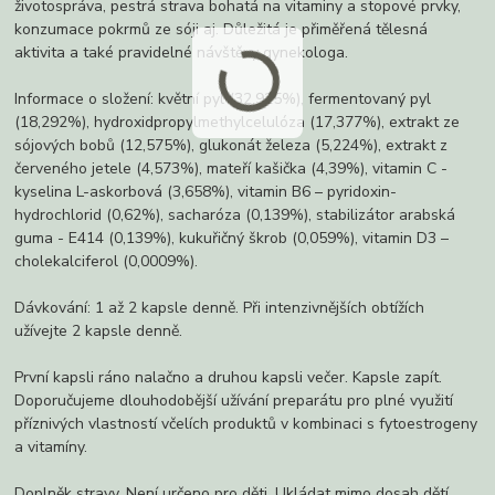
životospráva, pestrá strava bohatá na vitaminy a stopové prvky,
konzumace pokrmů ze sóji aj. Důležitá je přiměřená tělesná
aktivita a také pravidelné návštěvy gynekologa.
Informace o složení: květní pyl (32,925%), fermentovaný pyl
(18,292%), hydroxidpropylmethylcelulóza (17,377%), extrakt ze
sójových bobů (12,575%), glukonát železa (5,224%), extrakt z
červeného jetele (4,573%), mateří kašička (4,39%), vitamin C -
kyselina L-askorbová (3,658%), vitamin B6 – pyridoxin-
hydrochlorid (0,62%), sacharóza (0,139%), stabilizátor arabská
guma - E414 (0,139%), kukuřičný škrob (0,059%), vitamin D3 –
cholekalciferol (0,0009%).
Dávkování: 1 až 2 kapsle denně. Při intenzivnějších obtížích
užívejte 2 kapsle denně.
První kapsli ráno nalačno a druhou kapsli večer. Kapsle zapít.
Doporučujeme dlouhodobější užívání preparátu pro plné využití
příznivých vlastností včelích produktů v kombinaci s fytoestrogeny
a vitamíny.
Doplněk stravy. Není určeno pro děti. Ukládat mimo dosah dětí.