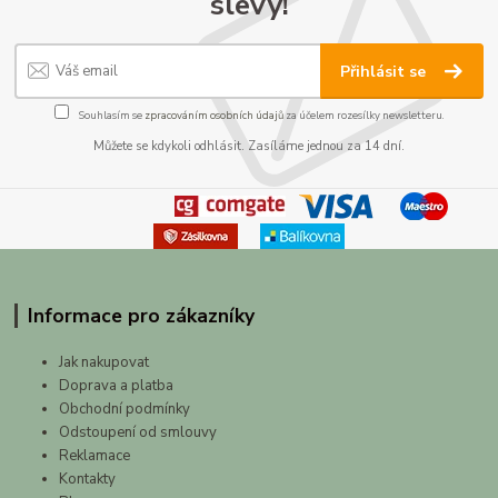
slevy!
Přihlásit se
Souhlasím se
zpracováním osobních údajů
za účelem rozesílky newsletteru.
Můžete se kdykoli odhlásit. Zasíláme jednou za 14 dní.
Informace pro zákazníky
Jak nakupovat
Doprava a platba
Obchodní podmínky
Odstoupení od smlouvy
Reklamace
Kontakty