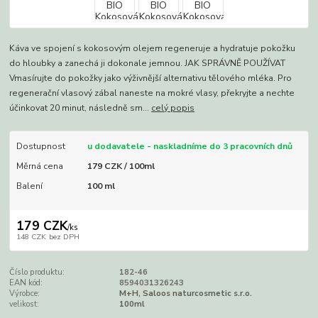
Káva ve spojení s kokosovým olejem regeneruje a hydratuje pokožku
do hloubky a zanechá ji dokonale jemnou. JAK SPRÁVNĚ POUŽÍVAT
Vmasírujte do pokožky jako výživnější alternativu tělového mléka. Pro
regenerační vlasový zábal naneste na mokré vlasy, překryjte a nechte
účinkovat 20 minut, následně sm...
celý popis
Dostupnost
u dodavatele - naskladníme do 3 pracovních dnů
Měrná cena
179 CZK / 100ml
Balení
100 ml
179 CZK
/
ks
148 CZK
bez DPH
Číslo produktu:
182-46
EAN kód:
8594031326243
Výrobce:
M+H, Saloos naturcosmetic s.r.o.
velikost:
100ml