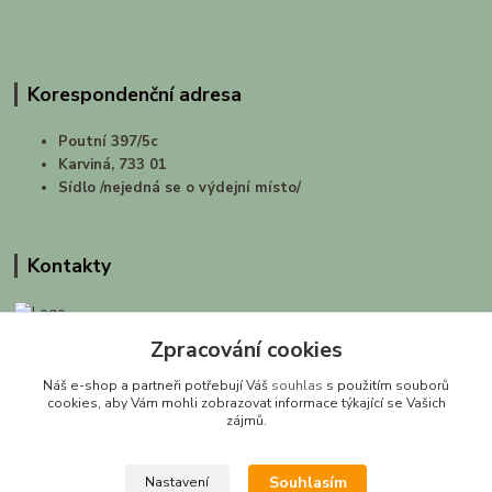
Korespondenční adresa
Poutní 397/5c
Karviná, 733 01
Sídlo /nejedná se o výdejní místo/
Kontakty
Zpracování cookies
prirodashop.cz
Náš e-shop a partneři potřebují Váš
souhlas
s použitím souborů
Gabriela Pawlasová Koppová
cookies, aby Vám mohli zobrazovat informace týkající se Vašich
zájmů.
info@prirodashop.cz
Souhlasím
Nastavení