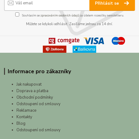
Přihlásit se
Souhlasím se
zpracováním osobních údajů
za účelem rozesílky newsletteru.
Můžete se kdykoli odhlásit. Zasíláme jednou za 14 dní.
Informace pro zákazníky
Jak nakupovat
Doprava a platba
Obchodní podmínky
Odstoupení od smlouvy
Reklamace
Kontakty
Blog
Odstoupení od smlouvy