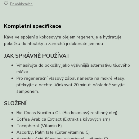
Do oblíbených
Kompletní specifikace
Káva ve spojení s kokosovým olejem regeneruje a hydratuje
pokožku do hloubky a zanechá ji dokonale jemnou.
JAK SPRÁVNĚ POUŽÍVAT
Vmasírujte do pokožky jako výživnější alternativu tělového
mléka.
Pro regenerační vlasový zábal naneste na mokré vlasy,
překryjte a nechte účinkovat 20 minut, následně smyjte
šamponem.
SLOŽENÍ
Bio Cocos Nucifera Oil (Bio kokosový rostlinný olej)
Coffea Arabica Extract (Extrakt z kávových zrn)
Tocopherol (Vitamin E)
Ascorbyl Palmitate (Ester vitaminu C)
Ascorbic Acid (Kyselina askorbová - vitamin C)