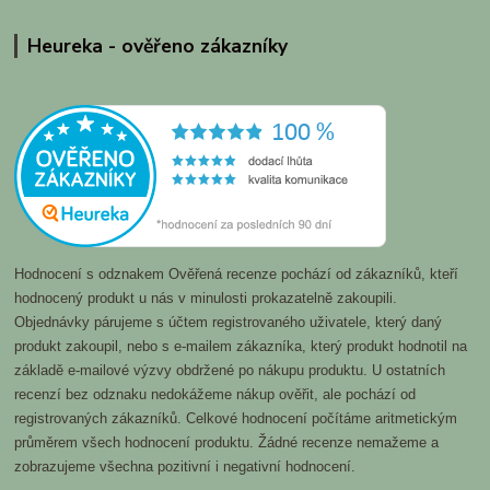
Heureka - ověřeno zákazníky
Hodnocení s odznakem Ověřená recenze pochází od zákazníků, kteří
hodnocený produkt u nás v minulosti prokazatelně zakoupili.
Objednávky párujeme s účtem registrovaného uživatele, který daný
produkt zakoupil, nebo s e-mailem zákazníka, který produkt hodnotil na
základě e-mailové výzvy obdržené po nákupu produktu. U ostatních
recenzí bez odznaku nedokážeme nákup ověřit, ale pochází od
registrovaných zákazníků. Celkové hodnocení počítáme aritmetickým
průměrem všech hodnocení produktu. Žádné recenze nemažeme a
zobrazujeme všechna pozitivní i negativní hodnocení.