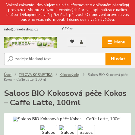
Vážení zákazníci, dovolujeme si vás informovat o dočasném přerušení
provozu e-shopu z důvodu technických úprav a optimalizace našich
služeb. Děkujeme za vaši přízeň a trpělivost. O obnovení provozu vás
budeme včas informovat. Těšíme se na vaši návštěvu.
CZK
info@prirodashop.cz
Menu
Hledat
Úvod
TĚLOVÁ KOSMETIKA
Kokosový olej
Saloos BIO Kokosová péče
Kokos – Caffe Latte, 100ml
Saloos BIO Kokosová péče Kokos
– Caffe Latte, 100ml