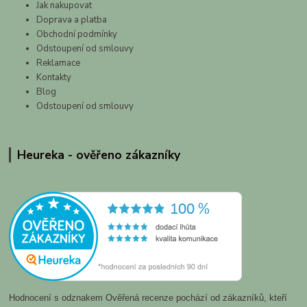
Jak nakupovat
Doprava a platba
Obchodní podmínky
Odstoupení od smlouvy
Reklamace
Kontakty
Blog
Odstoupení od smlouvy
Heureka - ověřeno zákazníky
Hodnocení s odznakem Ověřená recenze pochází od zákazníků, kteří