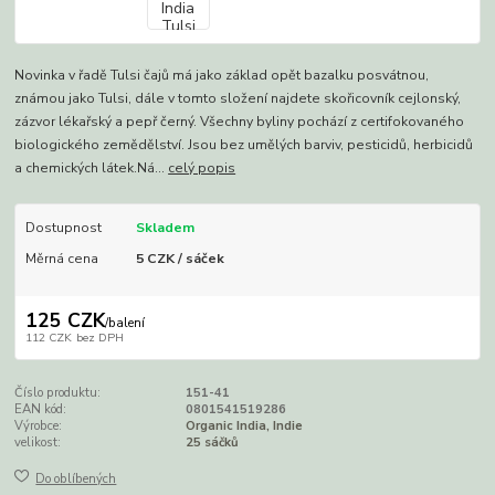
Novinka v řadě Tulsi čajů má jako základ opět bazalku posvátnou,
známou jako Tulsi, dále v tomto složení najdete skořicovník cejlonský,
zázvor lékařský a pepř černý. Všechny byliny pochází z certifokovaného
biologického zemědělství. Jsou bez umělých barviv, pesticidů, herbicidů
a chemických látek.Ná...
celý popis
Dostupnost
Skladem
Měrná cena
5 CZK / sáček
125 CZK
/
balení
112 CZK
bez DPH
Číslo produktu:
151-41
EAN kód:
0801541519286
Výrobce:
Organic India, Indie
velikost:
25 sáčků
Do oblíbených