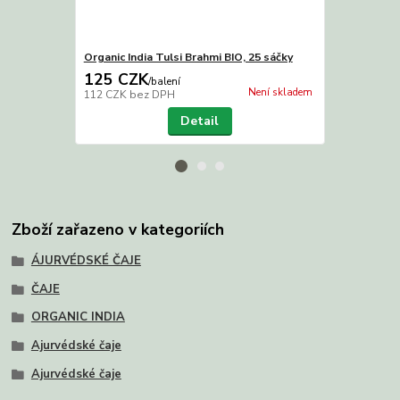
Organic India Tulsi Brahmi BIO, 25 sáčky
Organic Indi
125 CZK
125 CZK
/
balení
Není skladem
112 CZK
bez DPH
112 CZK
bez
Detail
Zboží zařazeno v kategoriích
ÁJURVÉDSKÉ ČAJE
ČAJE
ORGANIC INDIA
Ajurvédské čaje
Ajurvédské čaje