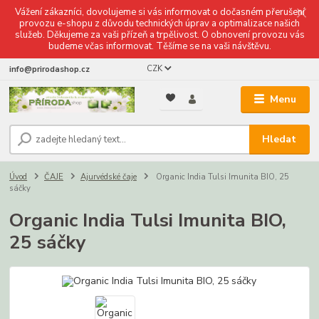
Vážení zákazníci, dovolujeme si vás informovat o dočasném přerušení
provozu e-shopu z důvodu technických úprav a optimalizace našich
služeb. Děkujeme za vaši přízeň a trpělivost. O obnovení provozu vás
budeme včas informovat. Těšíme se na vaši návštěvu.
CZK
info@prirodashop.cz
Menu
Hledat
Úvod
ČAJE
Ajurvédské čaje
Organic India Tulsi Imunita BIO, 25
sáčky
Organic India Tulsi Imunita BIO,
25 sáčky