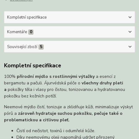
Kompletní specifikace
Komentáře
0
Související zboží
5
Kompletní specifikace
100%
přírodní mýdlo s rostlinnými výtažky
a esencí z
bergamotu a pačuli. Ájurvédská péče o
všechny druhy pleti
a
pokožky těla i vlasy pro čistou, tonizovanou a hydratovanou
pokožku bez kožních potíží.
Neemové mýdlo čistí, tonizuje a zklidňuje kůži, minimalizuje výskyt
pórů a
zároveň hydratuje suchou pokožku, pečuje také o
problematickou a citlivou pleť.
Čistí od nečistot, toxinů i odumřelé kůže.
Díky neemovému oleji napomáhá udržet přirozený