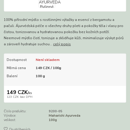
100% přírodní mýdlo s rostlinnými výtažky a esencí z bergamotu a
pačuli. Ájurvédská péče o všechny druhy pleti a pokožky těla i vlasy pro
čistou, tonizovanou a hydratovanou pokožku bez kožních potíží.
Neemové mýdlo čistí, tonizuje a zklidňuje kůži, minimalizuje výskyt pórů
a zároveň hydratuje suchou...
celý popis
Dostupnost
Není skladem
Měrná cena
149 CZK / 100g
Balení
100 g
149 CZK
/
ks
123 CZK
bez DPH
Číslo produktu:
9200-05
Výrobce:
Maharishi Ayurveda
velikost:
100g
Do oblíbených