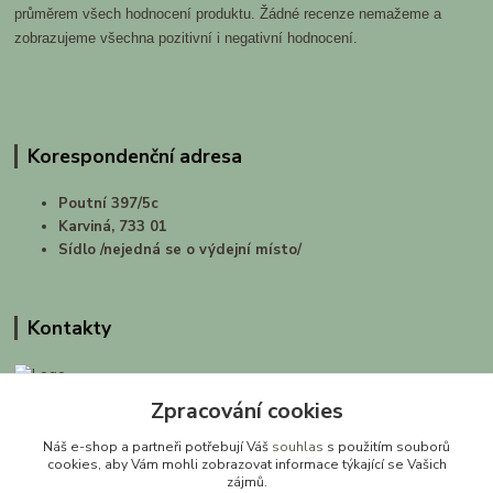
průměrem všech hodnocení produktu. Žádné recenze nemažeme a
zobrazujeme všechna pozitivní i negativní hodnocení.
Korespondenční adresa
Poutní 397/5c
Karviná, 733 01
Sídlo /nejedná se o výdejní místo/
Kontakty
Zpracování cookies
prirodashop.cz
Náš e-shop a partneři potřebují Váš
souhlas
s použitím souborů
Gabriela Pawlasová Koppová
cookies, aby Vám mohli zobrazovat informace týkající se Vašich
zájmů.