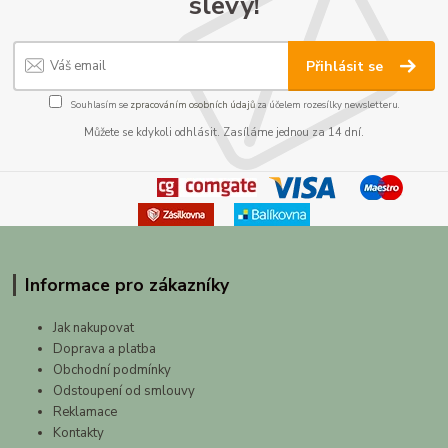
slevy!
Přihlásit se
Souhlasím se
zpracováním osobních údajů
za účelem rozesílky newsletteru.
Můžete se kdykoli odhlásit. Zasíláme jednou za 14 dní.
Informace pro zákazníky
Jak nakupovat
Doprava a platba
Obchodní podmínky
Odstoupení od smlouvy
Reklamace
Kontakty