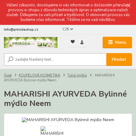
Vážení zákazníci, dovolujeme si vás informovat o dočasném přerušení
provozu e-shopu z důvodu technických úprav a optimalizace našich
služeb. Děkujeme za vaši přízeň a trpělivost. O obnovení provozu vás
budeme včas informovat. Těšíme se na vaši návštěvu.
CZK
info@prirodashop.cz
Menu
Hledat
Úvod
KOUPELOVÁ KOSMETIKA
Tuhá mýdla
MAHARISHI
AYURVEDA Bylinné mýdlo Neem
MAHARISHI AYURVEDA Bylinné
mýdlo Neem