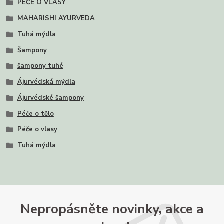
PÉČE O VLASY
MAHARISHI AYURVEDA
Tuhá mýdla
Šampony
šampony tuhé
Ájurvédská mýdla
Ájurvédské šampony
Péče o tělo
Péče o vlasy
Tuhá mýdla
Nepropásněte novinky, akce a