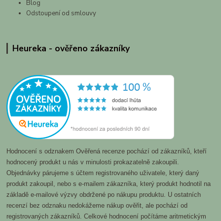
Blog
Odstoupení od smlouvy
Heureka - ověřeno zákazníky
Hodnocení s odznakem Ověřená recenze pochází od zákazníků, kteří
hodnocený produkt u nás v minulosti prokazatelně zakoupili.
Objednávky párujeme s účtem registrovaného uživatele, který daný
produkt zakoupil, nebo s e-mailem zákazníka, který produkt hodnotil na
základě e-mailové výzvy obdržené po nákupu produktu. U ostatních
recenzí bez odznaku nedokážeme nákup ověřit, ale pochází od
registrovaných zákazníků. Celkové hodnocení počítáme aritmetickým