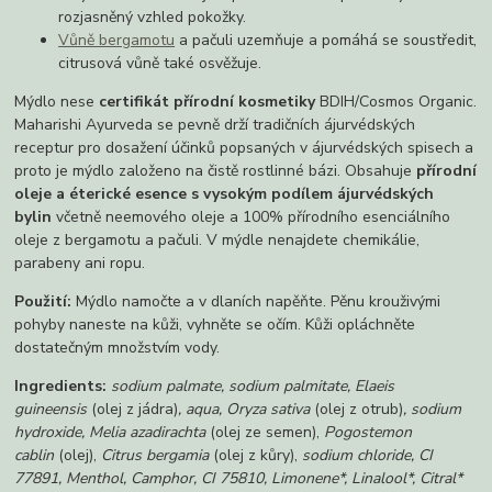
rozjasněný vzhled pokožky.
Vůně bergamotu
a pačuli uzemňuje a pomáhá se soustředit,
citrusová vůně také osvěžuje.
Mýdlo nese
certifikát přírodní kosmetiky
BDIH/Cosmos Organic.
Maharishi Ayurveda se pevně drží tradičních ájurvédských
receptur pro dosažení účinků popsaných v ájurvédských spisech a
proto je mýdlo založeno na čistě rostlinné bázi. Obsahuje
přírodní
oleje a éterické esence s vysokým podílem ájurvédských
bylin
včetně neemového oleje a 100% přírodního esenciálního
oleje z bergamotu a pačuli. V mýdle nenajdete chemikálie,
parabeny ani ropu.
Použití:
Mýdlo namočte a v dlaních napěňte. Pěnu krouživými
pohyby naneste na kůži, vyhněte se očím. Kůži opláchněte
dostatečným množstvím vody.
Ingredients:
sodium palmate, sodium palmitate, Elaeis
guineensis
(olej z jádra)
, aqua, Oryza sativa
(olej z otrub)
, sodium
hydroxide, Melia azadirachta
(olej ze semen),
Pogostemon
cablin
(olej),
Citrus bergamia
(olej z kůry),
sodium chloride, CI
77891, Menthol, Camphor, CI 75810, Limonene*, Linalool*, Citral*