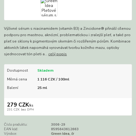
Výživné sérum s niacinamidem (vitamín B3) a Zincidone® přináší cílenou
podporu pro mastnou, aknózní, problematickou i zralejší pleť, a také pro
pleť se sklony k pigmentovým skvrnám či rozšířeným pórům. Kombinace
aktivních látek napomáhá vyrovnávat tvorbu kožního mazu, opticky
sjednocovat tón pleti a...
celý popis
Dostupnost
Skladem
Měrná cena
1 116 CZK / 100ml
Balení
25 ml
279 CZK
/
ks
231 CZK
bez DPH
Číslo produktu:
3006-29
EAN kód:
8595643612663
Výrobce:
Green Idea, čr