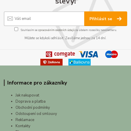
slevy!
Přihlásit se
Souhlasím se
zpracováním osobních údajů
za účelem rozesílky newsletteru.
Můžete se kdykoli odhlásit. Zasíláme jednou za 14 dní.
Informace pro zákazníky
Jak nakupovat
Doprava a platba
Obchodní podmínky
Odstoupení od smlouvy
Reklamace
Kontakty