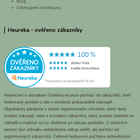
Blog
Odstoupení od smlouvy
Heureka - ověřeno zákazníky
Hodnocení s odznakem Ověřená recenze pochází od zákazníků, kteří
hodnocený produkt u nás v minulosti prokazatelně zakoupili.
Objednávky párujeme s účtem registrovaného uživatele, který daný
produkt zakoupil, nebo s e-mailem zákazníka, který produkt hodnotil na
základě e-mailové výzvy obdržené po nákupu produktu. U ostatních
recenzí bez odznaku nedokážeme nákup ověřit, ale pochází od
registrovaných zákazníků. Celkové hodnocení počítáme aritmetickým