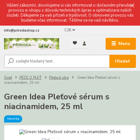
Vážení zákazníci, dovolujeme si vás informovat o dočasném přerušení
provozu e-shopu z důvodu technických úprav a optimalizace našich
služeb. Děkujeme za vaši přízeň a trpělivost. O obnovení provozu vás
budeme včas informovat. Těšíme se na vaši návštěvu.
CZK
info@prirodashop.cz
Menu
Hledat
Úvod
PÉČE O PLEŤ
Pleťová séra
Green Idea Pleťové sérum s
niacinamidem, 25 ml
Green Idea Pleťové sérum s
niacinamidem, 25 ml
Novinka