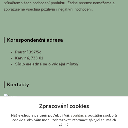
průměrem všech hodnocení produktu. Žádné recenze nemažeme a
zobrazujeme všechna pozitivní i negativní hodnocení.
Korespondenční adresa
Poutní 397/5c
Karviná, 733 01
Sídlo /nejedná se o výdejní místo/
Kontakty
Zpracování cookies
prirodashop.cz
Náš e-shop a partneři potřebují Váš
souhlas
s použitím souborů
Gabriela Pawlasová Koppová
cookies, aby Vám mohli zobrazovat informace týkající se Vašich
zájmů.