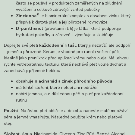
často se používá v produktech zaměřených na zklidnění,
vyvážení a celkově zdravější vzhled pokožky.
®
Zincidone
je biominerální komplex s obsahem zinku, který
přispívá k čistotě pleti a její přirozené rovnováze.
D-panthenol
(provitamín B5) je látka, která podporuje
hydrataci pokožky a zároveň ji zjemňuje a zklidňuje.
Dopřejte své pleti
každodenní rituál
, který ji nezatíží, ale podpoří
– jemně a přirozeně. Sérum je vhodné pro ranní i večerní péči,
ideálně jako první krok před aplikací krému nebo oleje. Má lehkou,
rychle vstřebatelnou texturu, která nechává pleť volně dýchat a
zanechává ji příjemně hebkou.
obsahuje
niacinamid a zinek přírodního původu
má lehké složení, které nelepí ani nedráždí
nabízí jemnou, ale důslednou péči o pleť pro každodenní
rutinu
Použití:
Na čistou pleť obličeje a dekoltu naneste malé množství
séra a jemně vmasírujte. Následně použijte krém nebo pleťový
olej.
Složení:
Aqua, Niacinamide, Glycerin, Zinc PCA, Benzyl Alcohol,