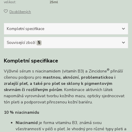
velikost:
25ml
Do oblíbených
Kompletní specifikace
Související zboží
5
Kompletní specifikace
®
Výživné sérum s niacinamidem (vitamín B3) a Zincidone
přináší
cílenou podporu pro
mastnou, aknózní, problematickou i
zralejší pleť, a také pro pleť se sklony k pigmentovým
skvrnám či rozšířeným pórům
. Kombinace aktivních látek
napomáhá vyrovnávat tvorbu kožního mazu, opticky sjednocovat
tón pleti a podporovat přirozenou kožní bariéru.
10 % niacinamidu
Niacinamid
je forma vitamínu B3, známá svou
všestranností v péči o pleť. Je vhodný pro různé typy pleti a