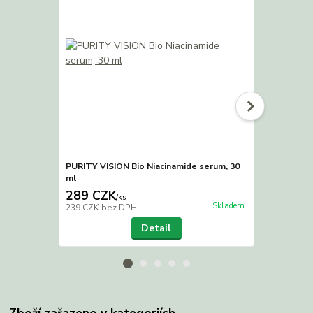
PURITY VISION Bio Niacinamide serum, 30
PURITY VISI
ml
2in1, 30ml
289 CZK
309 CZK
/
ks
Skladem
239 CZK
bez DPH
255 CZK
bez
Detail
Zboží zařazeno v kategoriích