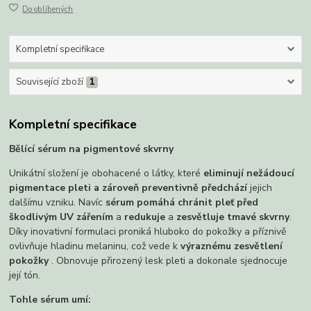
Do oblíbených
Kompletní specifikace
Související zboží
1
Kompletní specifikace
Bělící sérum na pigmentové skvrny
Unikátní složení je obohacené o látky, které
eliminují nežádoucí
pigmentace pleti a zároveň preventivně předchází
jejich
dalšímu vzniku. Navíc
sérum pomáhá chránit pleť před
škodlivým UV zářením
a
redukuje
a
zesvětluje tmavé skvrny
.
Díky inovativní formulaci proniká hluboko do pokožky a příznivě
ovlivňuje hladinu melaninu, což vede k
výraznému zesvětlení
pokožky
. Obnovuje přirozený lesk pleti a dokonale sjednocuje
její tón.
Tohle sérum umí: