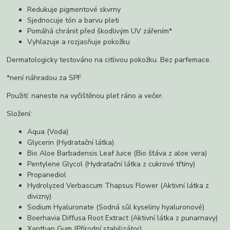
Redukuje pigmentové skvrny
Sjednocuje tón a barvu pleti
Pomáhá chránit před škodlivým UV zářením*
Vyhlazuje a rozjasňuje pokožku
Dermatologicky testováno na citlivou pokožku. Bez parfemace.
*není náhradou za SPF
Použití: naneste na vyčištěnou pleť ráno a večer.
Složení:
Aqua (Voda)
Glycerin (Hydratační látka)
Bio Aloe Barbadensis Leaf Juice (Bio šťáva z aloe vera)
Pentylene Glycol (Hydratační látka z cukrové třtiny)
Propanediol
Hydrolyzed Verbascum Thapsus Flower (Aktivní látka z
divizny)
Sodium Hyaluronate (Sodná sůl kyseliny hyaluronové)
Boerhavia Diffusa Root Extract (Aktivní látka z punarnavy)
Xanthan Gum (Přírodní stabilizátor)