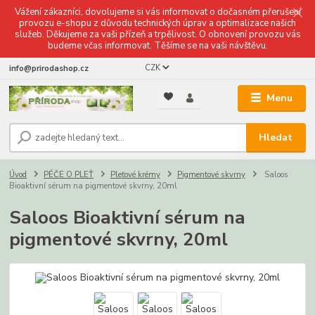
Vážení zákazníci, dovolujeme si vás informovat o dočasném přerušení
provozu e-shopu z důvodu technických úprav a optimalizace našich
služeb. Děkujeme za vaši přízeň a trpělivost. O obnovení provozu vás
budeme včas informovat. Těšíme se na vaši návštěvu.
CZK
info@prirodashop.cz
Menu
Hledat
Úvod
PÉČE O PLEŤ
Pleťové krémy
Pigmentové skvrny
Saloos
Bioaktivní sérum na pigmentové skvrny, 20ml
Saloos Bioaktivní sérum na
pigmentové skvrny, 20ml