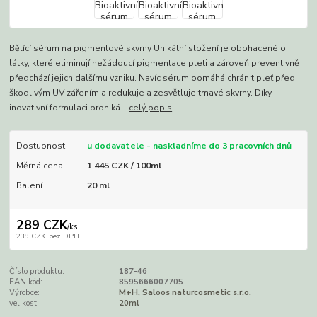
Bělící sérum na pigmentové skvrny Unikátní složení je obohacené o
látky, které eliminují nežádoucí pigmentace pleti a zároveň preventivně
předchází jejich dalšímu vzniku. Navíc sérum pomáhá chránit pleť před
škodlivým UV zářením a redukuje a zesvětluje tmavé skvrny. Díky
inovativní formulaci proniká...
celý popis
Dostupnost
u dodavatele - naskladníme do 3 pracovních dnů
Měrná cena
1 445 CZK / 100ml
Balení
20 ml
289 CZK
/
ks
239 CZK
bez DPH
Číslo produktu:
187-46
EAN kód:
8595666007705
Výrobce:
M+H, Saloos naturcosmetic s.r.o.
velikost:
20ml