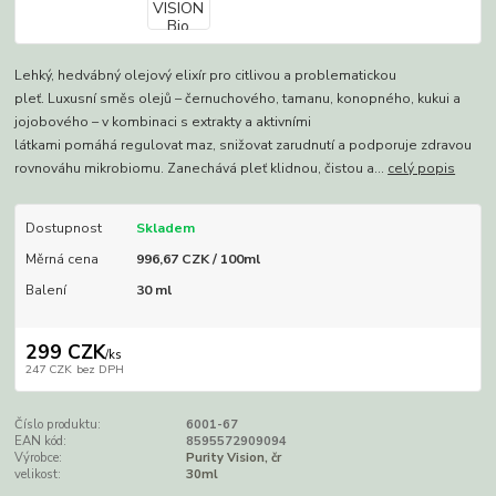
Lehký, hedvábný olejový elixír pro citlivou a problematickou
pleť. Luxusní směs olejů – černuchového, tamanu, konopného, kukui a
jojobového – v kombinaci s extrakty a aktivními
látkami pomáhá regulovat maz, snižovat zarudnutí a podporuje zdravou
rovnováhu mikrobiomu. Zanechává pleť klidnou, čistou a...
celý popis
Dostupnost
Skladem
Měrná cena
996,67 CZK / 100ml
Balení
30 ml
299 CZK
/
ks
247 CZK
bez DPH
Číslo produktu:
6001-67
EAN kód:
8595572909094
Výrobce:
Purity Vision, čr
velikost:
30ml