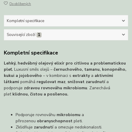
Do oblíbených
Kompletní specifikace
Související zboží
1
Kompletní specifikace
Lehký, hedvábný olejový elixír pro citlivou a problematickou
pleť.
Luxusní směs olejů –
černuchového, tamanu, konopného,
kukui a jojobového
– v kombinaci s
extrakty
a
aktivními
látkami
pomáhá
regulovat maz
,
snižovat zarudnutí
a
podporuje
zdravou rovnováhu mikrobiomu
. Zanechává
pleť
klidnou, čistou a posílenou.
Podporuje rovnováhu
mikrobiomu
a
přirozenou
obranyschopnost
pleti.
Zklidňuje
zarudnutí
a omezuje nedokonalosti.