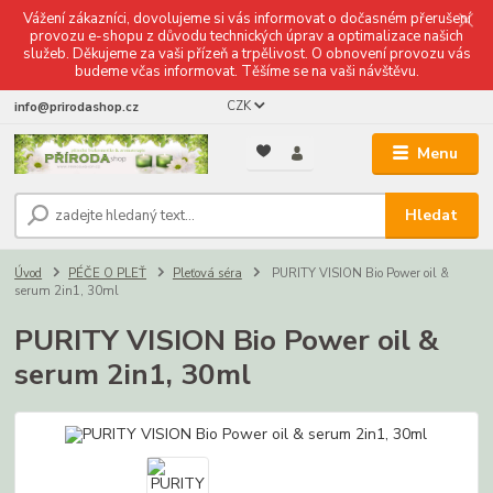
Vážení zákazníci, dovolujeme si vás informovat o dočasném přerušení
provozu e-shopu z důvodu technických úprav a optimalizace našich
služeb. Děkujeme za vaši přízeň a trpělivost. O obnovení provozu vás
budeme včas informovat. Těšíme se na vaši návštěvu.
CZK
info@prirodashop.cz
Menu
Hledat
Úvod
PÉČE O PLEŤ
Pleťová séra
PURITY VISION Bio Power oil &
serum 2in1, 30ml
PURITY VISION Bio Power oil &
serum 2in1, 30ml