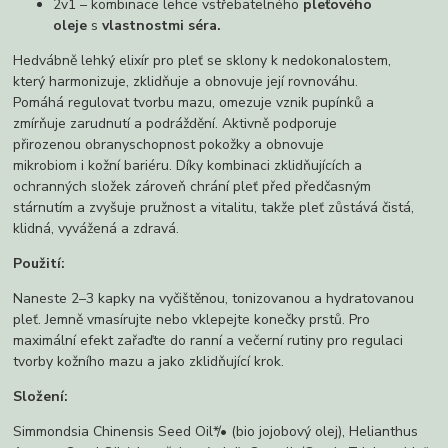
2v1 – kombinace lehce vstřebatelného
pleťového
oleje
s
vlastnostmi séra.
Hedvábně lehký elixír pro pleť se sklony k nedokonalostem,
který harmonizuje, zklidňuje a obnovuje její rovnováhu.
Pomáhá regulovat tvorbu mazu, omezuje vznik pupínků a
zmírňuje zarudnutí a podráždění. Aktivně podporuje
přirozenou obranyschopnost pokožky a obnovuje
mikrobiom i kožní bariéru. Díky kombinaci zklidňujících a
ochranných složek zároveň chrání pleť před předčasným
stárnutím a zvyšuje pružnost a vitalitu, takže pleť zůstává čistá,
klidná, vyvážená a zdravá.
Použití:
Naneste 2–3 kapky na vyčištěnou, tonizovanou a hydratovanou
pleť. Jemně vmasírujte nebo vklepejte konečky prstů. Pro
maximální efekt zařaďte do ranní a večerní rutiny pro regulaci
tvorby kožního mazu a jako zklidňující krok.
Složení:
Simmondsia Chinensis Seed Oil*/• (bio jojobový olej), Helianthus