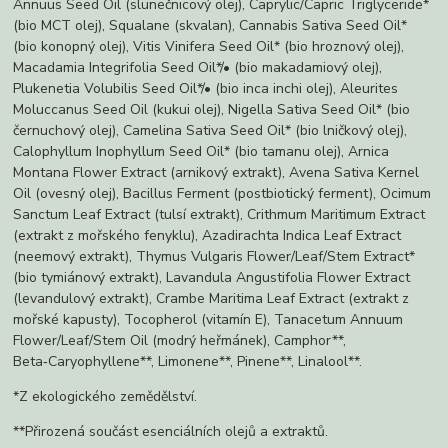
Annuus Seed Oil (slunečnicový olej), Caprylic/Capric Triglyceride*
(bio MCT olej), Squalane (skvalan), Cannabis Sativa Seed Oil*
(bio konopný olej), Vitis Vinifera Seed Oil* (bio hroznový olej),
Macadamia Integrifolia Seed Oil*/• (bio makadamiový olej),
Plukenetia Volubilis Seed Oil*/• (bio inca inchi olej), Aleurites
Moluccanus Seed Oil (kukui olej), Nigella Sativa Seed Oil* (bio
černuchový olej), Camelina Sativa Seed Oil* (bio lničkový olej),
Calophyllum Inophyllum Seed Oil* (bio tamanu olej), Arnica
Montana Flower Extract (arnikový extrakt), Avena Sativa Kernel
Oil (ovesný olej), Bacillus Ferment (postbiotický ferment), Ocimum
Sanctum Leaf Extract (tulsí extrakt), Crithmum Maritimum Extract
(extrakt z mořského fenyklu), Azadirachta Indica Leaf Extract
(neemový extrakt), Thymus Vulgaris Flower/Leaf/Stem Extract*
(bio tymiánový extrakt), Lavandula Angustifolia Flower Extract
(levandulový extrakt), Crambe Maritima Leaf Extract (extrakt z
mořské kapusty), Tocopherol (vitamín E), Tanacetum Annuum
Flower/Leaf/Stem Oil (modrý heřmánek), Camphor**,
Beta‑Caryophyllene**, Limonene**, Pinene**, Linalool**.
*Z ekologického zemědělství.
**Přirozená součást esenciálních olejů a extraktů.