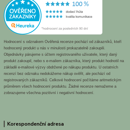
Hodnocení s odznakem Ověřená recenze pochází od zákazníků, kteří
hodnocený produkt u nás v minulosti prokazatelně zakoupili.
Objednávky párujeme s účtem registrovaného uživatele, který daný
produkt zakoupil, nebo s e-mailem zákazníka, který produkt hodnotil na
základě e-mailové výzvy obdržené po nákupu produktu. U ostatních
recenzí bez odznaku nedokážeme nákup ověřit, ale pochází od
registrovaných zákazníků. Celkové hodnocení počítáme aritmetickým
průměrem všech hodnocení produktu. Žádné recenze nemažeme a
zobrazujeme všechna pozitivní i negativní hodnocení.
Korespondenční adresa