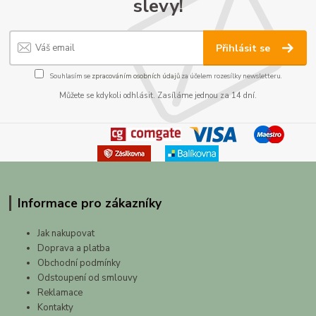
slevy!
Přihlásit se
Souhlasím se
zpracováním osobních údajů
za účelem rozesílky newsletteru.
Můžete se kdykoli odhlásit. Zasíláme jednou za 14 dní.
Informace pro zákazníky
Jak nakupovat
Doprava a platba
Obchodní podmínky
Odstoupení od smlouvy
Reklamace
Kontakty