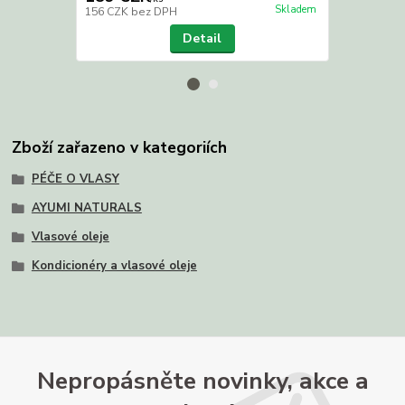
Skladem
156 CZK
bez DPH
90 CZK
bez 
Detail
Zboží zařazeno v kategoriích
PÉČE O VLASY
AYUMI NATURALS
Vlasové oleje
Kondicionéry a vlasové oleje
Nepropásněte novinky, akce a