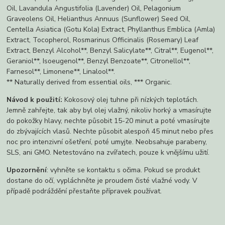
Oil, Lavandula Angustifolia (Lavender) Oil, Pelagonium
Graveolens Oil, Helianthus Annuus (Sunflower) Seed Oil,
Centella Asiatica (Gotu Kola) Extract, Phyllanthus Emblica (Amla)
Extract, Tocopherol, Rosmarinus Officinalis (Rosemary) Leaf
Extract, Benzyl Alcohol**, Benzyl Salicylate**, Citral**, Eugenol**,
Geraniol**, Isoeugenol**, Benzyl Benzoate**, Citronellol**,
Farnesol**, Limonene**, Linalool**.
** Naturally derived from essential oils, *** Organic.
Návod k použití:
Kokosový olej tuhne při nízkých teplotách.
Jemně zahřejte, tak aby byl olej vlažný, nikoliv horký a vmasírujte
do pokožky hlavy, nechte působit 15-20 minut a poté vmasírujte
do zbývajících vlasů. Nechte působit alespoň 45 minut nebo přes
noc pro intenzivní ošetření, poté umyjte.
Neobsahuje parabeny,
SLS, ani GMO. Netestováno na zvířatech, pouze k vnějšímu užití.
Upozornění
: vyhněte se kontaktu s očima. Pokud se produkt
dostane do očí, vypláchněte je proudem čisté vlažné vody. V
případě podráždění přestaňte přípravek používat.