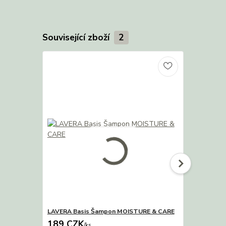
Související zboží
2
LAVERA Basis Šampon MOISTURE & CARE
Prášek SHIK
189 CZK
109 CZK
/
ks