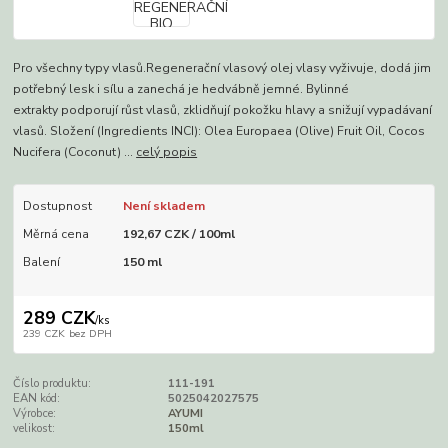
Pro všechny typy vlasů.Regenerační vlasový olej vlasy vyživuje, dodá jim
potřebný lesk i sílu a zanechá je hedvábně jemné. Bylinné
extrakty podporují růst vlasů, zklidňují pokožku hlavy a snižují vypadávaní
vlasů. Složení (Ingredients INCI): Olea Europaea (Olive) Fruit Oil, Cocos
Nucifera (Coconut) ...
celý popis
Dostupnost
Není skladem
Měrná cena
192,67 CZK / 100ml
Balení
150 ml
289 CZK
/
ks
239 CZK
bez DPH
Číslo produktu:
111-191
EAN kód:
5025042027575
Výrobce:
AYUMI
velikost:
150ml