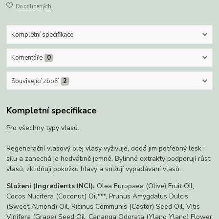
Do oblíbených
Kompletní specifikace
Komentáře
0
Související zboží
2
Kompletní specifikace
Pro všechny typy vlasů.
Regenerační vlasový olej
vlasy
vyživuje,
dodá jim potřebný lesk i
sílu a zanechá je hedvábně jemné.
Bylinné extrakty
podporují růst
vlasů, zklidňují pokožku hlavy a snižují vypadávaní vlasů.
Složení (I
ngredients
INCI):
Olea Europaea (Olive) Fruit Oil,
Cocos Nucifera (Coconut) Oil***, Prunus Amygdalus Dulcis
(Sweet Almond) Oil, Ricinus Communis (Castor) Seed Oil, Vitis
Vinifera (Grape) Seed Oil, Cananga Odorata (Ylang Ylang) Flower