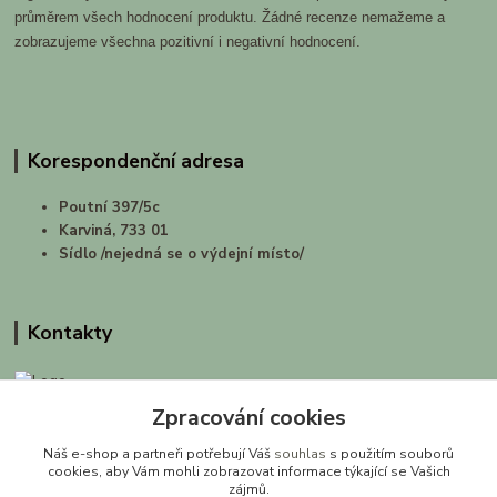
průměrem všech hodnocení produktu. Žádné recenze nemažeme a
zobrazujeme všechna pozitivní i negativní hodnocení.
Korespondenční adresa
Poutní 397/5c
Karviná, 733 01
Sídlo /nejedná se o výdejní místo/
Kontakty
Zpracování cookies
prirodashop.cz
Náš e-shop a partneři potřebují Váš
souhlas
s použitím souborů
Gabriela Pawlasová Koppová
cookies, aby Vám mohli zobrazovat informace týkající se Vašich
zájmů.