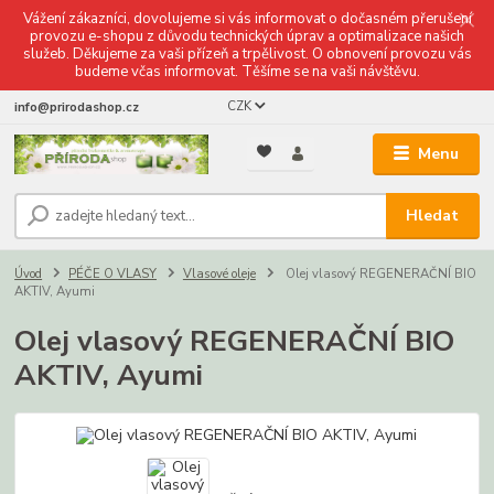
Vážení zákazníci, dovolujeme si vás informovat o dočasném přerušení
provozu e-shopu z důvodu technických úprav a optimalizace našich
služeb. Děkujeme za vaši přízeň a trpělivost. O obnovení provozu vás
budeme včas informovat. Těšíme se na vaši návštěvu.
CZK
info@prirodashop.cz
Menu
Hledat
Úvod
PÉČE O VLASY
Vlasové oleje
Olej vlasový REGENERAČNÍ BIO
AKTIV, Ayumi
Olej vlasový REGENERAČNÍ BIO
AKTIV, Ayumi