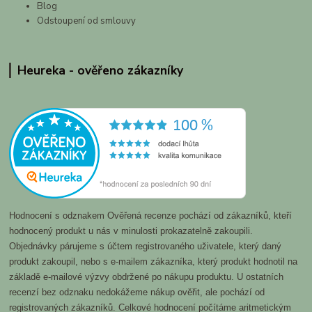
Blog
Odstoupení od smlouvy
Heureka - ověřeno zákazníky
Hodnocení s odznakem Ověřená recenze pochází od zákazníků, kteří
hodnocený produkt u nás v minulosti prokazatelně zakoupili.
Objednávky párujeme s účtem registrovaného uživatele, který daný
produkt zakoupil, nebo s e-mailem zákazníka, který produkt hodnotil na
základě e-mailové výzvy obdržené po nákupu produktu. U ostatních
recenzí bez odznaku nedokážeme nákup ověřit, ale pochází od
registrovaných zákazníků. Celkové hodnocení počítáme aritmetickým